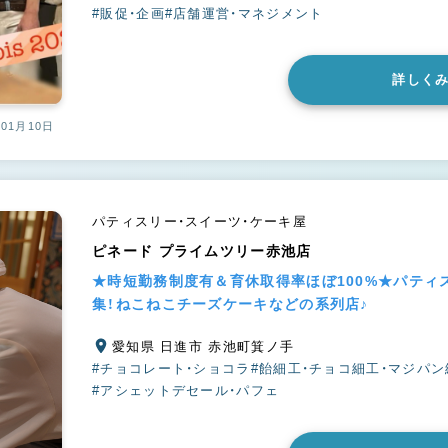
#販促・企画
#店舗運営・マネジメント
詳しく
01月10日
パティスリー・スイーツ・ケーキ屋
ピネード プライムツリー赤池店
★時短勤務制度有＆育休取得率ほぼ100%★パティ
集！ねこねこチーズケーキなどの系列店♪
愛知県 日進市 赤池町箕ノ手
#チョコレート・ショコラ
#飴細工・チョコ細工・マジパン
#アシェットデセール・パフェ