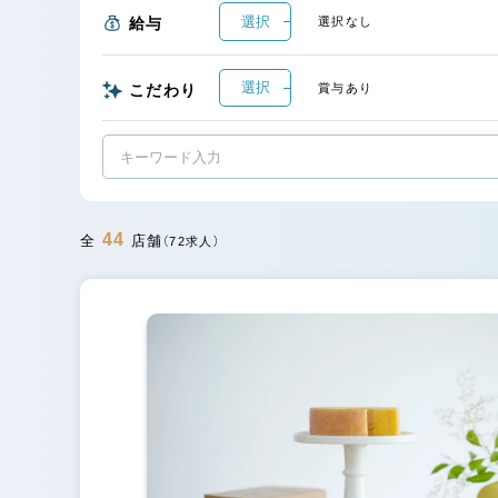
選択
給与
選択なし
選択
こだわり
賞与あり
44
全
店舗
（72求人）