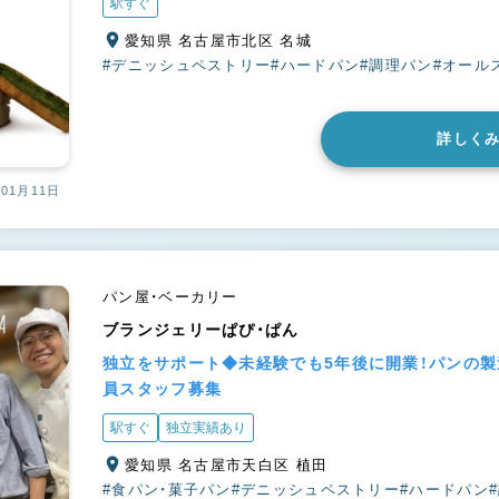
駅すぐ
愛知県 名古屋市北区 名城
#デニッシュペストリー
#ハードパン
#調理パン
#オール
詳しく
01月11日
パン屋・ベーカリー
ブランジェリーぱぴ・ぱん
独立をサポート◆未経験でも5年後に開業！パンの製
員スタッフ募集
駅すぐ
独立実績あり
愛知県 名古屋市天白区 植田
#食パン・菓子パン
#デニッシュペストリー
#ハードパン