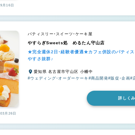
09月16日
パティスリー・スイーツ・ケーキ屋
やすらぎSweets処 めるたん守山店
★完全週休2日・経験者優遇★カフェ併設のパティ
やすさ抜群♪
愛知県 名古屋市守山区 小幡中
#ウェディング・オーダーケーキ
#商品開発
#販促・企画
#
詳しく
03月26日