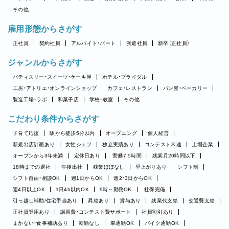
その他
雇用形態からさがす
正社員
契約社員
アルバイト・パート
派遣社員
新卒（正社員）
ジャンルからさがす
パティスリー・スイーツ・ケーキ屋
ホテル・ブライダル
工房・アトリエ・オンラインショップ
カフェ・レストラン
パン屋・ベーカリー
製造工場・ラボ
和菓子店
学校・教室
その他
こだわり条件からさがす
子育て応援
駅から徒歩5分以内
オープニング
個人経営
新規出店計画あり
女性シェフ
独立実績あり
コンテスト常連
上場企業
オープンから3年未満
定休日あり
実働7.5時間
残業月20時間以下
18時までの退社
午後出社
残業ほぼなし
早上がりあり
シフト制
シフト自由・相談OK
週1日からOK
週2・3日からOK
週4日以上OK
1日4h以内OK
9時～勤務OK
社保完備
引っ越し補助/住宅手当あり
昇給あり
賞与あり
残業代支給
交通費支給
正社員登用あり
講習費・コンテスト費サポート
社員割引あり
まかない・食事補助あり
転勤なし
車通勤OK
バイク通勤OK