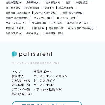
自転車通勤OK
海外研修あり
社内研修あり
急募
未経験歓迎
第二新卒歓迎
若手積極採用
学歴不問
独立希望歓迎
異業種からの転職歓迎
Uターン・Iターン歓迎
副業・WワークOK
大学生・専門学生歓迎
ブランク明けOK
40代・50代活躍中
アルバイト入社OK
連休取得可能
月8回休み
年間休日105日以上
年間休日110日以上
日曜日休み
有給取得推奨
産休・育休取得実績あり
休日数選択OK
長期休暇あり
完全週休二日制
パティシエ、パン職人の選ぶ求人サイトNo.1
トップ
転職サポート
新着求人
パティシエントマガジン
こだわり検索
おしごとガイド
求人特集一覧
パティシエwiki
ブランド一覧
パティシエ世論BOX
気になるリスト