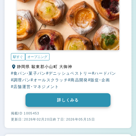
駅すぐ
オープニング
静岡県 駿東郡小山町 大御神
#食パン・菓子パン
#デニッシュペストリー
#ハードパン
#調理パン
#オールスクラッチ
#商品開発
#販促・企画
#店舗運営・マネジメント
詳しくみる
掲載ID 1005453
更新日：2026年02月20日
終了日：2026年05月15日