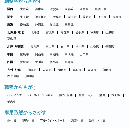
勤務地からさがす
関西
大阪府
兵庫県
滋賀県
京都府
奈良県
和歌山県
関東
東京都
神奈川県
千葉県
埼玉県
茨城県
栃木県
群馬県
東海
愛知県
静岡県
岐阜県
三重県
北海道・東北
北海道
宮城県
青森県
岩手県
秋田県
山形県
福島県
北陸・甲信越
新潟県
富山県
石川県
福井県
山梨県
長野県
中国
広島県
岡山県
島根県
鳥取県
山口県
四国
愛媛県
香川県
徳島県
高知県
九州・沖縄
福岡県
佐賀県
長崎県
熊本県
大分県
宮崎県
鹿児島県
沖縄県
職種からさがす
パティシエ
パン職人・パン製造
販売・接客
和菓子職人
講師
本部職
その他
雇用形態からさがす
正社員
契約社員
アルバイト・パート
派遣社員
新卒（正社員）