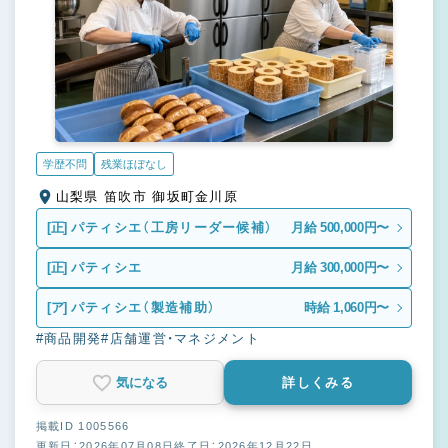
学歴不問
残業ほぼなし
山梨県 笛吹市 御坂町金川原
[正]
パティシエ（工房リーダー候補）
月給 500,000円〜
[正]
パティシエ
月給 300,000円〜
[ア]
パティシエ（製造補助）
時給 1,060円〜
#商品開発
#店舗運営・マネジメント
気になる
詳しくみる
掲載ID 1005566
更新日：2026年07月08日
終了日：2026年12月22日