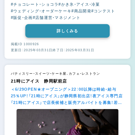
#チョコレート・ショコラ
#かき氷・アイス・冷菓
#ウェディング・オーダーケーキ
#商品開発
#コンテスト
#販促・企画
#店舗運営・マネジメント
詳しくみる
掲載ID 1000926
更新日：2025年03月31日
終了日：2025年03月31日
パティスリー・スイーツ・ケーキ屋、カフェ・レストラン
21時にアイス 静岡駅前店
＜6/29OPEN★オープニング＞22：00以降は時給・給与
25％UP！「21時にアイス」が静岡県初出店！夜アイス専門店
「21時にアイス」で店長候補と販売アルバイトを募集！若手
活躍中の注目企業です♪