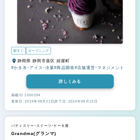
駅すぐ
オープニング
静岡県 静岡市葵区 紺屋町
#かき氷・アイス・冷菓
#商品開発
#店舗運営・マネジメント
詳しくみる
掲載ID 1000294
更新日：2024年08月21日
終了日：2024年09月15日
パティスリー・スイーツ・ケーキ屋
Grandma(グランマ)