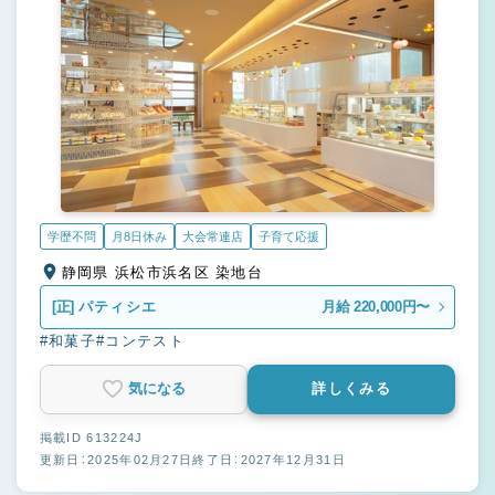
学歴不問
月8日休み
大会常連店
子育て応援
静岡県 浜松市浜名区 染地台
[正]
パティシエ
月給 220,000円〜
#和菓子
#コンテスト
気になる
詳しくみる
掲載ID 613224J
更新日：2025年02月27日
終了日：2027年12月31日