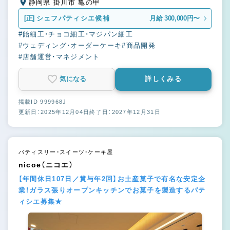
静岡県 掛川市 亀の甲
[正]
シェフパティシエ候補
月給 300,000円〜
#飴細工・チョコ細工・マジパン細工
#ウェディング・オーダーケーキ
#商品開発
#店舗運営・マネジメント
気になる
詳しくみる
掲載ID 999968J
更新日：2025年12月04日
終了日：2027年12月31日
パティスリー・スイーツ・ケーキ屋
nicoe（ニコエ）
【年間休日107日／賞与年2回】お土産菓子で有名な安定企
業！ガラス張りオープンキッチンでお菓子を製造するパテ
ィシエ募集★