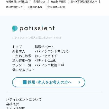
年間休日110日以上
日曜日休み
有給取得推奨
産休・育休取得実績あり
休日数選択OK
長期休暇あり
完全週休二日制
パティシエ、パン職人の選ぶ求人サイトNo.1
トップ
転職サポート
新着求人
パティシエントマガジン
こだわり検索
おしごとガイド
求人特集一覧
パティシエwiki
ブランド一覧
パティシエ世論BOX
気になるリスト
採用・求人をお考えの方へ
パティシエントについて
会社概要
よくある質問