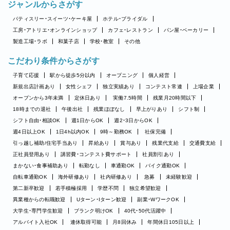
ジャンルからさがす
パティスリー・スイーツ・ケーキ屋
ホテル・ブライダル
工房・アトリエ・オンラインショップ
カフェ・レストラン
パン屋・ベーカリー
製造工場・ラボ
和菓子店
学校・教室
その他
こだわり条件からさがす
子育て応援
駅から徒歩5分以内
オープニング
個人経営
新規出店計画あり
女性シェフ
独立実績あり
コンテスト常連
上場企業
オープンから3年未満
定休日あり
実働7.5時間
残業月20時間以下
18時までの退社
午後出社
残業ほぼなし
早上がりあり
シフト制
シフト自由・相談OK
週1日からOK
週2・3日からOK
週4日以上OK
1日4h以内OK
9時～勤務OK
社保完備
引っ越し補助/住宅手当あり
昇給あり
賞与あり
残業代支給
交通費支給
正社員登用あり
講習費・コンテスト費サポート
社員割引あり
まかない・食事補助あり
転勤なし
車通勤OK
バイク通勤OK
自転車通勤OK
海外研修あり
社内研修あり
急募
未経験歓迎
第二新卒歓迎
若手積極採用
学歴不問
独立希望歓迎
異業種からの転職歓迎
Uターン・Iターン歓迎
副業・WワークOK
大学生・専門学生歓迎
ブランク明けOK
40代・50代活躍中
アルバイト入社OK
連休取得可能
月8回休み
年間休日105日以上