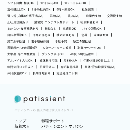
シフト自由・相談OK
週1日からOK
週2・3日からOK
週4日以上OK
1日4h以内OK
9時～勤務OK
社保完備
引っ越し補助/住宅手当あり
昇給あり
賞与あり
残業代支給
交通費支給
正社員登用あり
講習費・コンテスト費サポート
社員割引あり
まかない・食事補助あり
転勤なし
車通勤OK
バイク通勤OK
自転車通勤OK
海外研修あり
社内研修あり
急募
未経験歓迎
第二新卒歓迎
若手積極採用
学歴不問
独立希望歓迎
異業種からの転職歓迎
Uターン・Iターン歓迎
副業・WワークOK
大学生・専門学生歓迎
ブランク明けOK
40代・50代活躍中
アルバイト入社OK
連休取得可能
月8回休み
年間休日105日以上
年間休日110日以上
日曜日休み
有給取得推奨
産休・育休取得実績あり
休日数選択OK
長期休暇あり
完全週休二日制
パティシエ、パン職人の選ぶ求人サイトNo.1
トップ
転職サポート
新着求人
パティシエントマガジン