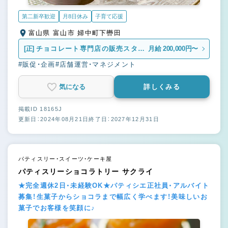
第二新卒歓迎
月8日休み
子育て応援
富山県 富山市 婦中町下轡田
[正]
チョコレート専門店の販売スタッ
月給 200,000円〜
フ
#販促・企画
#店舗運営・マネジメント
気になる
詳しくみる
掲載ID 18165J
更新日：2024年08月21日
終了日：2027年12月31日
パティスリー・スイーツ・ケーキ屋
パティスリーショコラトリー サクライ
★完全週休2日・未経験OK★パティシエ正社員・アルバイト
募集！生菓子からショコラまで幅広く学べます！美味しいお
菓子でお客様を笑顔に♪