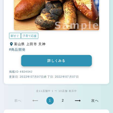
駅すぐ
子育て応援
富山県 上田市 天神
#商品開発
詳しくみる
掲載ID 492404J
更新日：2022年07月07日
終了日：2022年07月07日
全11店舗中 1 〜 10店舗 表示中
前へ
1
2
次へ