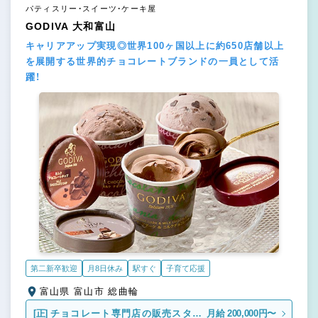
パティスリー・スイーツ・ケーキ屋
GODIVA 大和富山
キャリアアップ実現◎世界100ヶ国以上に約650店舗以上
を展開する世界的チョコレートブランドの一員として活
躍！
第二新卒歓迎
月8日休み
駅すぐ
子育て応援
富山県 富山市 総曲輪
[正]
チョコレート専門店の販売スタッ
月給 200,000円〜