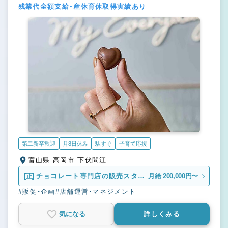
残業代全額支給・産休育休取得実績あり
第二新卒歓迎
月8日休み
駅すぐ
子育て応援
富山県 高岡市 下伏間江
[正]
チョコレート専門店の販売スタッ
月給 200,000円〜
フ
#販促・企画
#店舗運営・マネジメント
気になる
詳しくみる