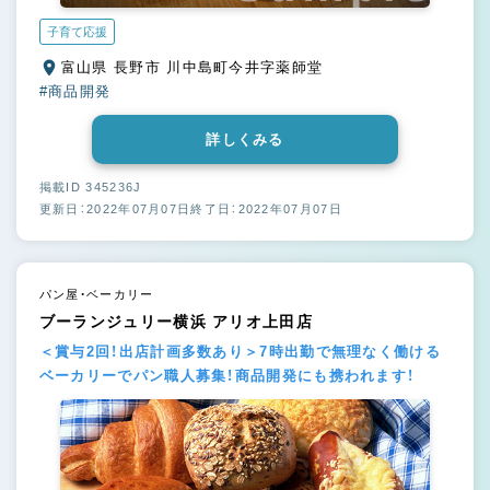
子育て応援
富山県 長野市 川中島町今井字薬師堂
#商品開発
詳しくみる
掲載ID 345236J
更新日：2022年07月07日
終了日：2022年07月07日
パン屋・ベーカリー
ブーランジュリー横浜 アリオ上田店
＜賞与2回！出店計画多数あり＞7時出勤で無理なく働ける
ベーカリーでパン職人募集！商品開発にも携われます！