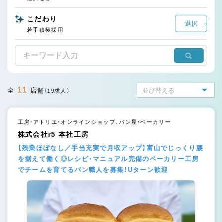
こだわり
選択
若手積極採用
11
全
店舗
（19求人）
工房・アトリエ・オンラインショップ、パン屋・ベーカリー
株式会社r5 本社工房
【残業ほぼなし／手当充実で月収アップ】富山でじっくり腰
を据えて働く◎レシピ・マニュアル完備のベーカリー工房
でチームを育てるパン職人を募集！Uターン歓迎