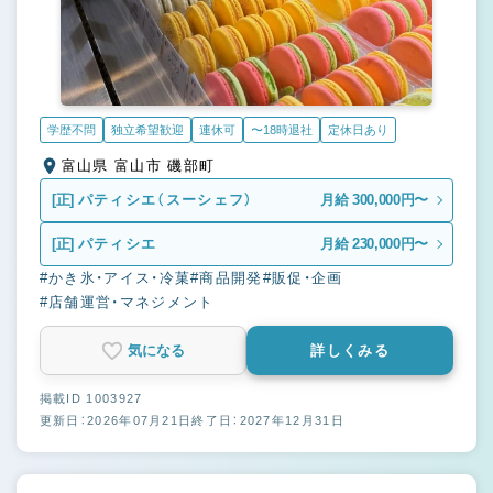
学歴不問
独立希望歓迎
連休可
〜18時退社
定休日あり
富山県 富山市 磯部町
[正]
パティシエ（スーシェフ）
月給 300,000円〜
[正]
パティシエ
月給 230,000円〜
#かき氷・アイス・冷菓
#商品開発
#販促・企画
#店舗運営・マネジメント
気になる
詳しくみる
掲載ID 1003927
更新日：2026年07月21日
終了日：2027年12月31日