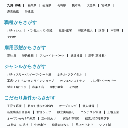
九州・沖縄
福岡県
佐賀県
長崎県
熊本県
大分県
宮崎県
鹿児島県
沖縄県
職種からさがす
パティシエ
パン職人・パン製造
販売・接客
和菓子職人
講師
本部職
その他
雇用形態からさがす
正社員
契約社員
アルバイト・パート
派遣社員
新卒（正社員）
ジャンルからさがす
パティスリー・スイーツ・ケーキ屋
ホテル・ブライダル
工房・アトリエ・オンラインショップ
カフェ・レストラン
パン屋・ベーカリー
製造工場・ラボ
和菓子店
学校・教室
その他
こだわり条件からさがす
子育て応援
駅から徒歩5分以内
オープニング
個人経営
新規出店計画あり
女性シェフ
独立実績あり
コンテスト常連
上場企業
オープンから3年未満
定休日あり
実働7.5時間
残業月20時間以下
18時までの退社
午後出社
残業ほぼなし
早上がりあり
シフト制