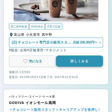
第二新卒歓迎
月8日休み
子育て応援
富山県 小矢部市 西中野
[正]
チョコレート専門店の販売スタッ
月給 200,000円〜
フ
#販促・企画
#店舗運営・マネジメント
気になる
詳しくみる
掲載ID 13789J
更新日：2024年08月21日
終了日：2027年12月31日
パティスリー・スイーツ・ケーキ屋
GODIVA イオンモール高岡
＜チョコレート販売スタッフ＞キャリアアップを後押し！