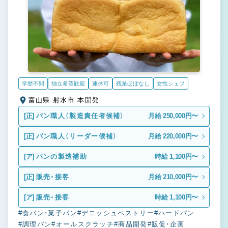
学歴不問
独立希望歓迎
連休可
残業ほぼなし
女性シェフ
富山県 射水市 本開発
[正]
パン職人（製造責任者候補）
月給 250,000円〜
[正]
パン職人（リーダー候補）
月給 220,000円〜
[ア]
パンの製造補助
時給 1,100円〜
[正]
販売・接客
月給 210,000円〜
[ア]
販売・接客
時給 1,100円〜
#食パン・菓子パン
#デニッシュペストリー
#ハードパン
#調理パン
#オールスクラッチ
#商品開発
#販促・企画