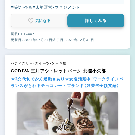
フ
#販促・企画
#店舗運営・マネジメント
気になる
詳しくみる
掲載ID 13003J
更新日：2024年08月21日
終了日：2027年12月31日
パティスリー・スイーツ・ケーキ屋
GODIVA 三井アウトレットパーク 北陸小矢部
★2交代制で夕方退勤もあり★女性活躍中！ワークライフバ
ランスがとれるチョコレートブランド【残業代全額支給】