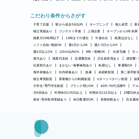
こだわり条件からさがす
子育て応援
駅から徒歩5分以内
オープニング
個人経営
新
独立実績あり
コンテスト常連
上場企業
オープンから3年未満
残業月20時間以下
18時までの退社
午後出社
残業ほぼなし
シフト自由・相談OK
週1日からOK
週2・3日からOK
週4日以上OK
1日4h以内OK
9時～勤務OK
社保完備
引っ
賞与あり
残業代支給
交通費支給
正社員登用あり
講習費・
社員割引あり
まかない・食事補助あり
転勤なし
車通勤OK
海外研修あり
社内研修あり
急募
未経験歓迎
第二新卒歓
独立希望歓迎
異業種からの転職歓迎
Uターン・Iターン歓迎
副
大学生・専門学生歓迎
ブランク明けOK
40代・50代活躍中
アル
月8回休み
年間休日105日以上
年間休日110日以上
日曜日休
産休・育休取得実績あり
休日数選択OK
長期休暇あり
完全週休