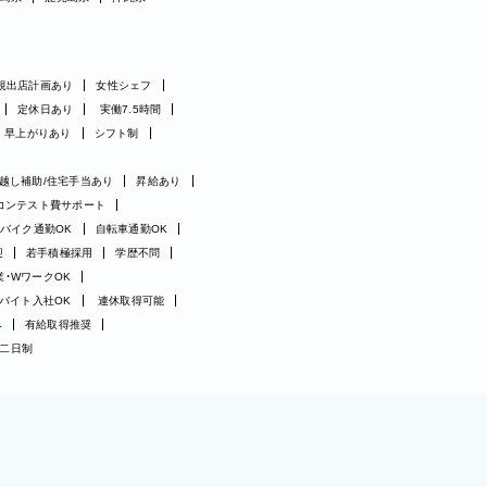
規出店計画あり
女性シェフ
定休日あり
実働7.5時間
早上がりあり
シフト制
越し補助/住宅手当あり
昇給あり
コンテスト費サポート
バイク通勤OK
自転車通勤OK
迎
若手積極採用
学歴不問
業・WワークOK
バイト入社OK
連休取得可能
み
有給取得推奨
二日制