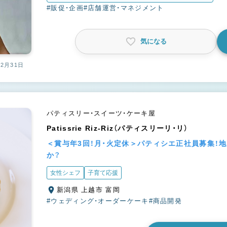
売スタッフ
#販促・企画
#店舗運営・マネジメント
気になる
12月31日
パティスリー・スイーツ・ケーキ屋
Patissrie Riz-Riz（パティスリーリ・リ）
＜賞与年3回！月・火定休＞パティシエ正社員募集！
か？
女性シェフ
子育て応援
新潟県 上越市 富岡
#ウェディング・オーダーケーキ
#商品開発