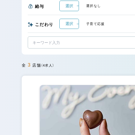
選択
給与
選択なし
選択
こだわり
子育て応援
3
全
店舗
（4求人）