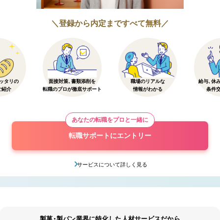
＼登録から内定まですべて無料／
ッタリの
面接対策、書類添削を
職場のリアルな
給与、休
ご紹介
転職のプロが徹底サポート
情報がわかる
条件
あなたの転職をプロと一緒に
転職サポートにエントリー
サービスについて詳しく見る
製菓・製パン業界に特化した人材サービスだから