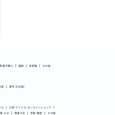
和菓子職人
講師
本部職
その他
社員
新卒（正社員）
ダル
工房・アトリエ・オンラインショップ
場・ラボ
和菓子店
学校・教室
その他