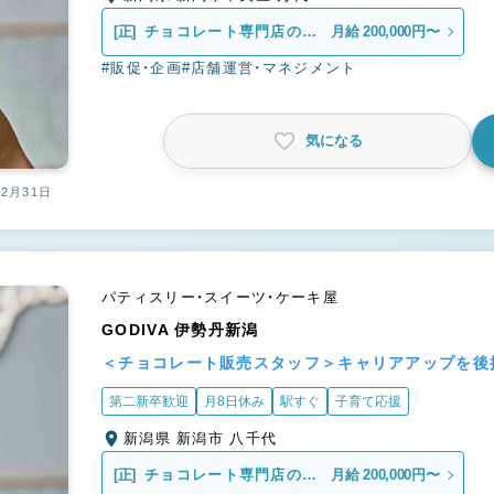
[正]
チョコレート専門店の販
月給 200,000円〜
売スタッフ
#販促・企画
#店舗運営・マネジメント
気になる
12月31日
パティスリー・スイーツ・ケーキ屋
GODIVA 伊勢丹新潟
＜チョコレート販売スタッフ＞キャリアアップを後
第二新卒歓迎
月8日休み
駅すぐ
子育て応援
新潟県 新潟市 八千代
[正]
チョコレート専門店の販
月給 200,000円〜