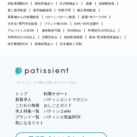
自転車通勤OK
海外研修あり
社内研修あり
急募
未経験歓迎
第二新卒歓迎
若手積極採用
学歴不問
独立希望歓迎
異業種からの転職歓迎
Uターン・Iターン歓迎
副業・WワークOK
大学生・専門学生歓迎
ブランク明けOK
40代・50代活躍中
アルバイト入社OK
連休取得可能
月8回休み
年間休日105日以上
年間休日110日以上
日曜日休み
有給取得推奨
産休・育休取得実績あり
休日数選択OK
長期休暇あり
完全週休二日制
パティシエ、パン職人の選ぶ求人サイトNo.1
トップ
転職サポート
新着求人
パティシエントマガジン
こだわり検索
おしごとガイド
求人特集一覧
パティシエwiki
ブランド一覧
パティシエ世論BOX
気になるリスト