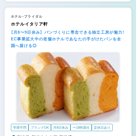
ホテル・ブライダル
ホテルイタリア軒
【月8〜9日休み】 パンづくりに専念できる独立工房が魅力！
EC事業拡大中の老舗ホテルであなたの手がけたパンを全
国へ届ける◎
学歴不問
ブランクOK
月8日休み
〜18時退社
定休日あり