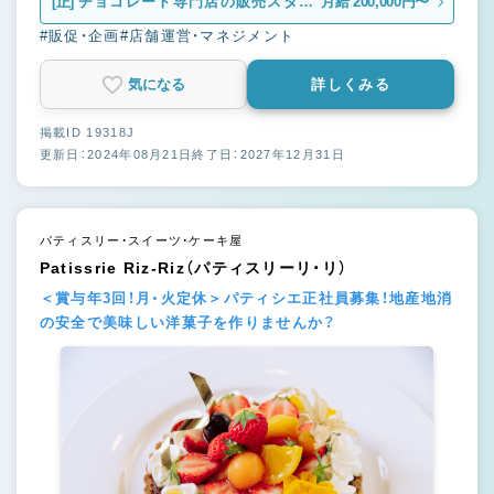
[正]
チョコレート専門店の販売スタッ
月給 200,000円〜
フ
#販促・企画
#店舗運営・マネジメント
気になる
詳しくみる
掲載ID 19318J
更新日：2024年08月21日
終了日：2027年12月31日
パティスリー・スイーツ・ケーキ屋
Patissrie Riz-Riz（パティスリーリ・リ）
＜賞与年3回！月・火定休＞パティシエ正社員募集！地産地消
の安全で美味しい洋菓子を作りませんか？