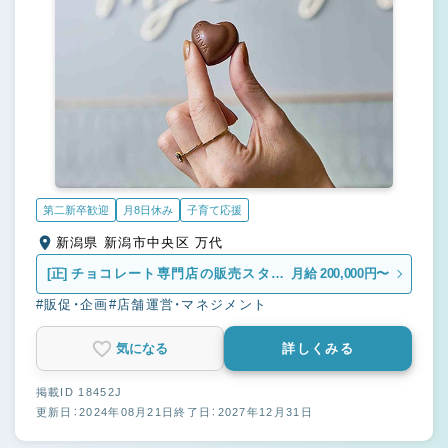
第二新卒歓迎
月8日休み
子育て応援
新潟県 新潟市中央区 万代
[正]
チョコレート専門店の販売スタッ
月給 200,000円〜
フ
#販促・企画
#店舗運営・マネジメント
気になる
詳しくみる
掲載ID 18452J
更新日：2024年08月21日
終了日：2027年12月31日