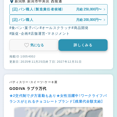
新潟県 新潟市中央区 西堀通
[正]
パン職人（製造責任者候補）
月給 250,000円〜
[正]
パン職人
月給 200,000円〜
#食パン・菓子パン
#オールスクラッチ
#商品開発
#販促・企画
#店舗運営・マネジメント
気になる
詳しくみる
掲載ID 1005400J
更新日：2025年11月25日
終了日：2027年12月31日
パティスリー・スイーツ・ケーキ屋
GODIVA ラブラ万代
★2交代制で夕方退勤もあり★女性活躍中！ワークライフバ
ランスがとれるチョコレートブランド【残業代全額支給】