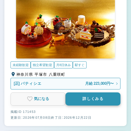
未経験歓迎
独立希望歓迎
月8日休み
駅すぐ
神奈川県 平塚市 八重咲町
[正]
パティシエ
月給 223,000円〜
気になる
詳しくみる
掲載ID 171453
更新日：2026年07月08日
終了日：2026年12月22日