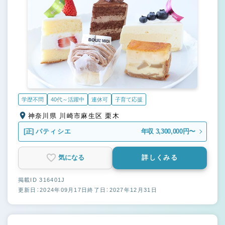
学歴不問
40代～活躍中
連休可
子育て応援
神奈川県 川崎市麻生区 栗木
[正]
パティシエ
年収 3,300,000円〜
気になる
詳しくみる
掲載ID 316401J
更新日：2024年09月17日
終了日：2027年12月31日