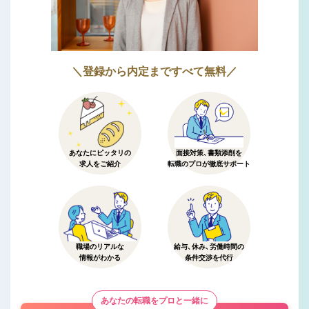
＼登録から内定まですべて無料／
あなたにピッタリの
面接対策、書類添削を
求人をご紹介
転職のプロが徹底サポート
職場のリアルな
給与、休み、労働時間の
情報がわかる
条件交渉を代行
あなたの転職をプロと一緒に