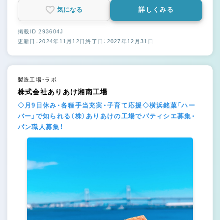
気になる
詳しくみる
掲載ID 293604J
更新日：2024年11月12日
終了日：2027年12月31日
製造工場・ラボ
株式会社ありあけ湘南工場
◇月9日休み・各種手当充実・子育て応援◇横浜銘菓「ハー
バー」で知られる（株）ありあけの工場でパティシエ募集・
パン職人募集！