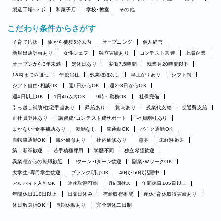
製造工場・ラボ
和菓子店
学校・教室
その他
こだわり条件からさがす
子育て応援
駅から徒歩5分以内
オープニング
個人経営
新規出店計画あり
女性シェフ
独立実績あり
コンテスト常連
上場企業
オープンから3年未満
定休日あり
実働7.5時間
残業月20時間以下
18時までの退社
午後出社
残業ほぼなし
早上がりあり
シフト制
シフト自由・相談OK
週1日からOK
週2・3日からOK
週4日以上OK
1日4h以内OK
9時～勤務OK
社保完備
引っ越し補助/住宅手当あり
昇給あり
賞与あり
残業代支給
交通費支給
正社員登用あり
講習費・コンテスト費サポート
社員割引あり
まかない・食事補助あり
転勤なし
車通勤OK
バイク通勤OK
自転車通勤OK
海外研修あり
社内研修あり
急募
未経験歓迎
第二新卒歓迎
若手積極採用
学歴不問
独立希望歓迎
異業種からの転職歓迎
Uターン・Iターン歓迎
副業・WワークOK
大学生・専門学生歓迎
ブランク明けOK
40代・50代活躍中
アルバイト入社OK
連休取得可能
月8回休み
年間休日105日以上
年間休日110日以上
日曜日休み
有給取得推奨
産休・育休取得実績あり
休日数選択OK
長期休暇あり
完全週休二日制