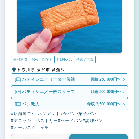
学歴不問
40代～活躍中
月8日休み
子育て応援
神奈川県 藤沢市 菖蒲沢
[正]
パティシエ／リーダー候補
月給 250,000円〜
[正]
パティシエ／一般スタッフ
月給 200,000円〜
[正]
パン職人
年収 3,500,000円〜
#店舗運営・マネジメント
#食パン・菓子パン
#デニッシュペストリー
#ハードパン
#調理パン
#オールスクラッチ