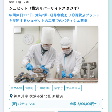
製造工場・ラボ
シュゼット （横浜リバーサイドスタジオ）
年間休日115日・賞与2回・研修制度あり◎百貨店ブランド
を展開するシュゼットの工場でのパティシエ募集
学歴不問
連休可
〜18時退社
駅すぐ
大会常連店
神奈川県 横浜市港北区 新横浜
[正]
パティシエ
年収 3,900,000円〜