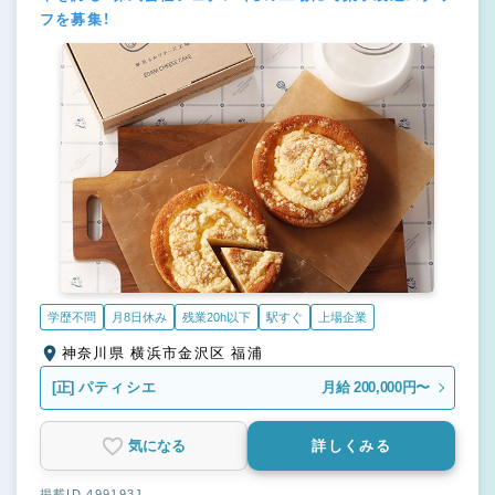
フを募集！
学歴不問
月8日休み
残業20h以下
駅すぐ
上場企業
神奈川県 横浜市金沢区 福浦
[正]
パティシエ
月給 200,000円〜
気になる
詳しくみる
掲載ID 499193J