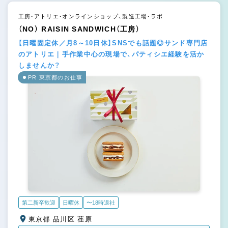
工房・アトリエ・オンラインショップ、製造工場・ラボ
（NO） RAISIN SANDWICH（工房）
【日曜固定休／月8～10日休】SNSでも話題◎サンド専門店
のアトリエ｜手作業中心の現場で、パティシエ経験を活か
しませんか？
PR 東京都のお仕事
第二新卒歓迎
日曜休
〜18時退社
東京都 品川区 荏原