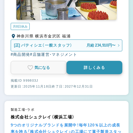
月8日休み
神奈川県 横浜市金沢区 福浦
[正]
パティシエ（一般スタッフ）
月給 234,910円〜
#商品開発
#店舗運営・マネジメント
気になる
詳しくみる
掲載ID 999803J
更新日：2025年11月18日
終了日：2027年12月31日
製造工場・ラボ
株式会社シュクレイ（横浜工場）
9つのオリジナルブランドを展開中！毎年120％以上の成長
率を誇る「株式会社シュクレイ」の工場にて菓子製造スタッ