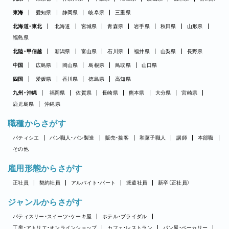
東海
愛知県
静岡県
岐阜県
三重県
北海道・東北
北海道
宮城県
青森県
岩手県
秋田県
山形県
福島県
北陸・甲信越
新潟県
富山県
石川県
福井県
山梨県
長野県
中国
広島県
岡山県
島根県
鳥取県
山口県
四国
愛媛県
香川県
徳島県
高知県
九州・沖縄
福岡県
佐賀県
長崎県
熊本県
大分県
宮崎県
鹿児島県
沖縄県
職種からさがす
パティシエ
パン職人・パン製造
販売・接客
和菓子職人
講師
本部職
その他
雇用形態からさがす
正社員
契約社員
アルバイト・パート
派遣社員
新卒（正社員）
ジャンルからさがす
パティスリー・スイーツ・ケーキ屋
ホテル・ブライダル
工房・アトリエ・オンラインショップ
カフェ・レストラン
パン屋・ベーカリー