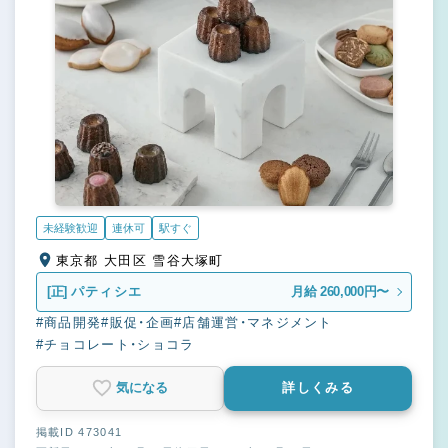
未経験歓迎
連休可
駅すぐ
東京都 大田区 雪谷大塚町
[正]
パティシエ
月給 260,000円〜
#商品開発
#販促・企画
#店舗運営・マネジメント
#チョコレート・ショコラ
気になる
詳しくみる
掲載ID 473041