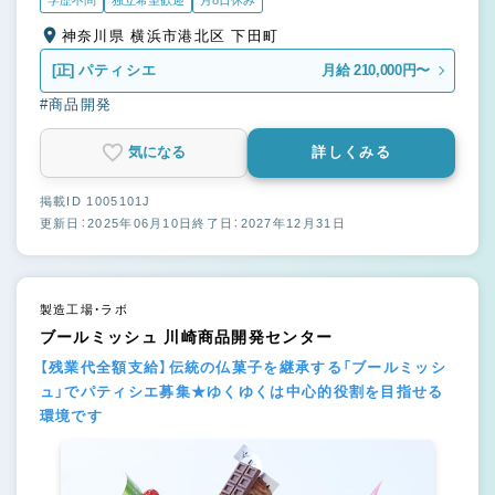
神奈川県 横浜市港北区 下田町
[正]
パティシエ
月給 210,000円〜
#商品開発
気になる
詳しくみる
掲載ID 1005101J
更新日：2025年06月10日
終了日：2027年12月31日
製造工場・ラボ
ブールミッシュ 川崎商品開発センター
【残業代全額支給】伝統の仏菓子を継承する「ブールミッシ
ュ」でパティシエ募集★ゆくゆくは中心的役割を目指せる
環境です