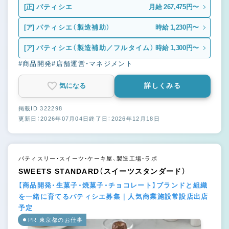
[正]
パティシエ
月給 267,475円〜
[ア]
パティシエ（製造補助）
時給 1,230円〜
[ア]
パティシエ（製造補助／フルタイム）
時給 1,300円〜
#商品開発
#店舗運営・マネジメント
気になる
詳しくみる
掲載ID 322298
更新日：2026年07月04日
終了日：2026年12月18日
パティスリー・スイーツ・ケーキ屋、製造工場・ラボ
SWEETS STANDARD（スイーツスタンダード）
【商品開発・生菓子・焼菓子・チョコレート】ブランドと組織
を一緒に育てるパティシエ募集｜人気商業施設常設店出店
予定
PR 東京都のお仕事