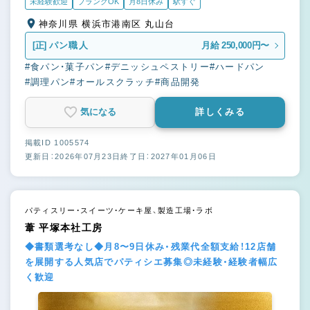
未経験歓迎
ブランクOK
月8日休み
駅すぐ
神奈川県 横浜市港南区 丸山台
[正]
パン職人
月給 250,000円〜
#食パン・菓子パン
#デニッシュペストリー
#ハードパン
#調理パン
#オールスクラッチ
#商品開発
気になる
詳しくみる
掲載ID 1005574
更新日：2026年07月23日
終了日：2027年01月06日
パティスリー・スイーツ・ケーキ屋、製造工場・ラボ
葦 平塚本社工房
◆書類選考なし◆月8〜9日休み・残業代全額支給！12店舗
を展開する人気店でパティシエ募集◎未経験・経験者幅広
く歓迎