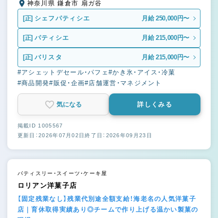
神奈川県 鎌倉市 扇ガ谷
[正]
シェフパティシエ
月給 250,000円〜
[正]
パティシエ
月給 215,000円〜
[正]
バリスタ
月給 215,000円〜
#アシェットデセール・パフェ
#かき氷・アイス・冷菓
#商品開発
#販促・企画
#店舗運営・マネジメント
気になる
詳しくみる
掲載ID 1005567
更新日：2026年07月02日
終了日：2026年09月23日
パティスリー・スイーツ・ケーキ屋
ロリアン洋菓子店
【固定残業なし】残業代別途全額支給！海老名の人気洋菓子
店｜育休取得実績あり◎チームで作り上げる温かい製菓の