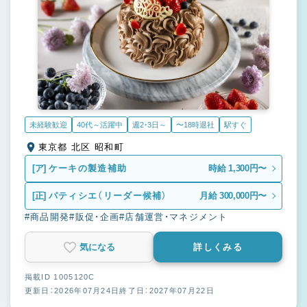
未経験歓迎
40代～活躍中
週2・3日～
〜18時退社
駅すぐ
東京都 北区 昭和町
[ア]
ケーキの製造補助
時給 1,300円〜
[正]
パティシエ（リーダー候補）
月給 300,000円〜
#商品開発
#販促・企画
#店舗運営・マネジメント
気になる
詳しくみる
掲載ID 1005120C
更新日：2026年07月24日
終了日：2027年07月22日