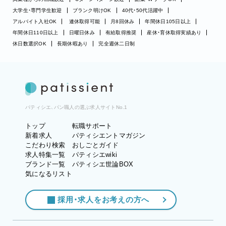
大学生・専門学生歓迎
ブランク明けOK
40代・50代活躍中
アルバイト入社OK
連休取得可能
月8回休み
年間休日105日以上
年間休日110日以上
日曜日休み
有給取得推奨
産休・育休取得実績あり
休日数選択OK
長期休暇あり
完全週休二日制
パティシエ、パン職人の選ぶ求人サイトNo.1
トップ
転職サポート
新着求人
パティシエントマガジン
こだわり検索
おしごとガイド
求人特集一覧
パティシエwiki
ブランド一覧
パティシエ世論BOX
気になるリスト
採用・求人をお考えの方へ