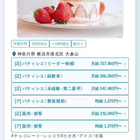
学歴不問
月8日休み
〜18時退社
駅すぐ
神奈川県 横浜市港北区 大倉山
[正]
パティシエ（リーダー候補）
月給 317,060円〜
[正]
パティシエ（経験者）
月給 266,000円〜
[正]
パティシエ（未経験・第二新卒）
月給 247,400円〜
[ア]
パティシエ（製造補助）
時給 1,270円〜
[正]
販売・接客
月給 232,000円〜
[ア]
販売・接客
時給 1,270円〜
#チョコレート・ショコラ
#かき氷・アイス・冷菓