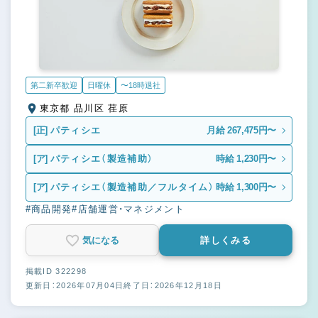
第二新卒歓迎
日曜休
〜18時退社
東京都 品川区 荏原
[正]
パティシエ
月給 267,475円〜
[ア]
パティシエ（製造補助）
時給 1,230円〜
[ア]
パティシエ（製造補助／フルタイム）
時給 1,300円〜
#商品開発
#店舗運営・マネジメント
気になる
詳しくみる
掲載ID 322298
更新日：2026年07月04日
終了日：2026年12月18日