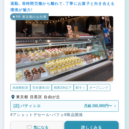
退勤。長時間労働から離れて、丁寧にお菓子と向き合える
環境が魅力！
PR 東京都のお仕事
未経験歓迎
完全週休2日
残業20h以下
駅すぐ
オープニング
東京都 目黒区 自由が丘
[正]
パティシエ
月給 260,000円〜
#アシェットデセール・パフェ
#商品開発
気になる
詳しくみる