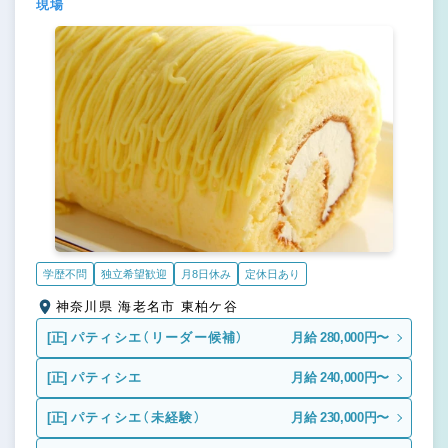
現場
学歴不問
独立希望歓迎
月8日休み
定休日あり
神奈川県 海老名市 東柏ケ谷
[正]
パティシエ（リーダー候補）
月給 280,000円〜
[正]
パティシエ
月給 240,000円〜
[正]
パティシエ（未経験）
月給 230,000円〜