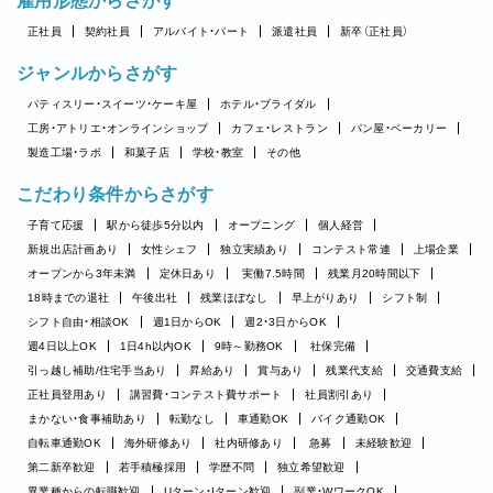
雇用形態からさがす
正社員
契約社員
アルバイト・パート
派遣社員
新卒（正社員）
ジャンルからさがす
パティスリー・スイーツ・ケーキ屋
ホテル・ブライダル
工房・アトリエ・オンラインショップ
カフェ・レストラン
パン屋・ベーカリー
製造工場・ラボ
和菓子店
学校・教室
その他
こだわり条件からさがす
子育て応援
駅から徒歩5分以内
オープニング
個人経営
新規出店計画あり
女性シェフ
独立実績あり
コンテスト常連
上場企業
オープンから3年未満
定休日あり
実働7.5時間
残業月20時間以下
18時までの退社
午後出社
残業ほぼなし
早上がりあり
シフト制
シフト自由・相談OK
週1日からOK
週2・3日からOK
週4日以上OK
1日4h以内OK
9時～勤務OK
社保完備
引っ越し補助/住宅手当あり
昇給あり
賞与あり
残業代支給
交通費支給
正社員登用あり
講習費・コンテスト費サポート
社員割引あり
まかない・食事補助あり
転勤なし
車通勤OK
バイク通勤OK
自転車通勤OK
海外研修あり
社内研修あり
急募
未経験歓迎
第二新卒歓迎
若手積極採用
学歴不問
独立希望歓迎
異業種からの転職歓迎
Uターン・Iターン歓迎
副業・WワークOK