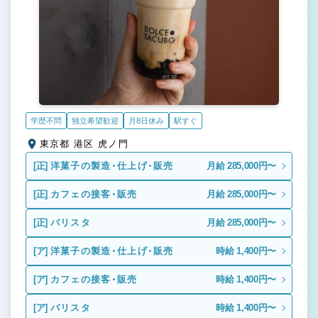
学歴不問
独立希望歓迎
月8日休み
駅すぐ
東京都 港区 虎ノ門
[正]
洋菓子の製造・仕上げ・販売
月給 285,000円〜
[正]
カフェの接客・販売
月給 285,000円〜
[正]
バリスタ
月給 285,000円〜
[ア]
洋菓子の製造・仕上げ・販売
時給 1,400円〜
[ア]
カフェの接客・販売
時給 1,400円〜
[ア]
バリスタ
時給 1,400円〜