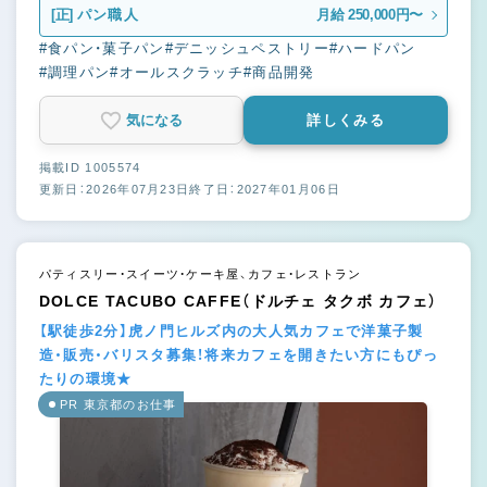
[正]
パン職人
月給 250,000円〜
#食パン・菓子パン
#デニッシュペストリー
#ハードパン
#調理パン
#オールスクラッチ
#商品開発
気になる
詳しくみる
掲載ID 1005574
更新日：2026年07月23日
終了日：2027年01月06日
パティスリー・スイーツ・ケーキ屋、カフェ・レストラン
DOLCE TACUBO CAFFE（ドルチェ タクボ カフェ）
【駅徒歩2分】虎ノ門ヒルズ内の大人気カフェで洋菓子製
造・販売・バリスタ募集！将来カフェを開きたい方にもぴっ
たりの環境★
PR 東京都のお仕事