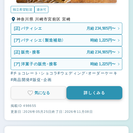
独立希望歓迎
連休可
神奈川県 川崎市宮前区 宮崎
[正]
パティシエ
月給 234,905円〜
[ア]
パティシエ（製造補助）
時給 1,225円〜
[正]
販売・接客
月給 234,905円〜
[ア]
洋菓子の販売・接客
時給 1,225円〜
#チョコレート・ショコラ
#ウェディング・オーダーケーキ
#商品開発
#販促・企画
気になる
詳しくみる
掲載ID 498655
更新日：2026年05月25日
終了日：2026年11月08日