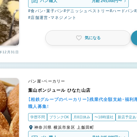
[正]
パン職人
月給 245,000円〜
#食パン・菓子パン
#デニッシュペストリー
#ハードパン
#店舗運営・マネジメント
気になる
年12月31日
パン屋・ベーカリー
葉山ボンジュール ひなた山店
【相鉄グループのベーカリー】残業代全額支給・福利
職人募集！
学歴不問
ブランクOK
月8日休み
〜18時退社
新店予定あ
神奈川県 横浜市泉区 上飯田町