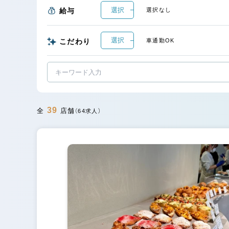
選択
給与
選択なし
選択
こだわり
車通勤OK
39
全
店舗
（64求人）