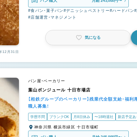
[正]
パン職人
月給 245,000円〜
#食パン・菓子パン
#デニッシュペストリー
#ハードパン
#店舗運営・マネジメント
気になる
年12月31日
パン屋・ベーカリー
葉山ボンジュール 十日市場店
【相鉄グループのベーカリー】残業代全額支給・福利
職人募集！
学歴不問
ブランクOK
月8日休み
〜18時退社
新店予定あ
神奈川県 横浜市緑区 十日市場町