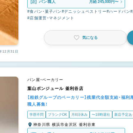
[正]
パン職人
月給 245,000円〜
#食パン・菓子パン
#デニッシュペストリー
#ハードパン
#店舗運営・マネジメント
気になる
年12月31日
パン屋・ベーカリー
葉山ボンジュール 釜利谷店
【相鉄グループのベーカリー】残業代全額支給・福利
職人募集！
学歴不問
ブランクOK
月8日休み
〜18時退社
新店予定あ
神奈川県 横浜市金沢区 釜利谷東