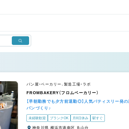
パン屋・ベーカリー、製造工場・ラボ
FROMBAKERY（フロムベーカリー）
【早朝勤務でも夕方前退勤◎】人気パティスリー発
パンづくり♪
未経験歓迎
ブランクOK
月8日休み
駅すぐ
神奈川県 横浜市港南区 丸山台