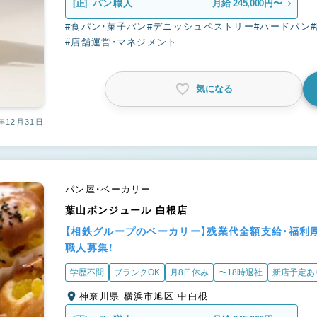
[正]
パン職人
月給 245,000円〜
#食パン・菓子パン
#デニッシュペストリー
#ハードパン
#店舗運営・マネジメント
気になる
年12月31日
パン屋・ベーカリー
葉山ボンジュール 白根店
【相鉄グループのベーカリー】残業代全額支給・福利
職人募集！
学歴不問
ブランクOK
月8日休み
〜18時退社
新店予定あ
神奈川県 横浜市旭区 中白根