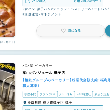
[正]
パン職人
月給 245,000円〜
#食パン・菓子パン
#デニッシュペストリー
#ハードパン
#店舗運営・マネジメント
気になる
年12月31日
パン屋・ベーカリー
葉山ボンジュール 磯子店
【相鉄グループのベーカリー】残業代全額支給・福利
職人募集！
学歴不問
ブランクOK
月8日休み
〜18時退社
新店予定あ
神奈川県 横浜市磯子区 磯子