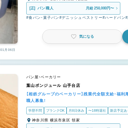
[正]
パン職人
月給 250,000円〜
#食パン・菓子パン
#デニッシュペストリー
#ハードパン
気になる
01月06日
パン屋・ベーカリー
葉山ボンジュール 山手台店
【相鉄グループのベーカリー】残業代全額支給・福利
職人募集！
学歴不問
ブランクOK
月8日休み
〜18時退社
新店予定あ
神奈川県 横浜市泉区 領家