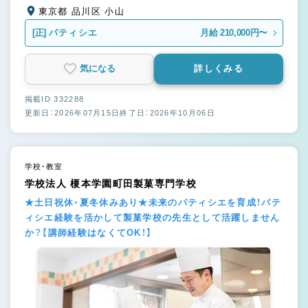
東京都 品川区 小山
[正]
パティシエ
月給 210,000円〜
気になる
詳しくみる
掲載ID 332288
更新日：2026年07月15日
終了日：2026年10月06日
学校・教室
学校法人 榎本学園町田製菓専門学校
★土日祝休・夏冬休みあり★未来のパティシエを育成！パテ
ィシエ経験を活かして製菓学校の先生として活躍しません
か？【講師経験はなくてOK！】