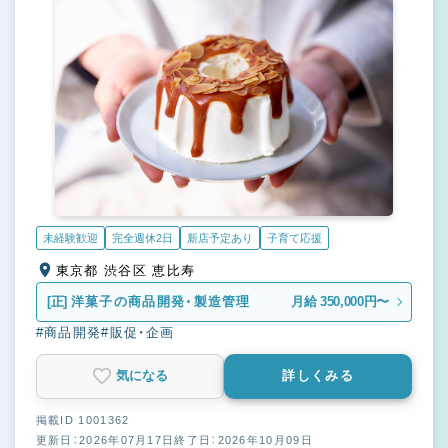
未経験歓迎
完全週休2日
新店予定あり
子育て応援
東京都 渋谷区 恵比寿
[正]
洋菓子の商品開発・製造管理
月給 350,000円〜
#商品開発
#販促・企画
気になる
詳しくみる
掲載ID 1001362
更新日：2026年07月17日
終了日：2026年10月09日