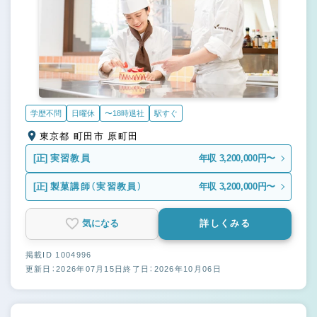
学歴不問
日曜休
〜18時退社
駅すぐ
東京都 町田市 原町田
[正]
実習教員
年収 3,200,000円〜
[正]
製菓講師（実習教員）
年収 3,200,000円〜
気になる
詳しくみる
掲載ID 1004996
更新日：2026年07月15日
終了日：2026年10月06日