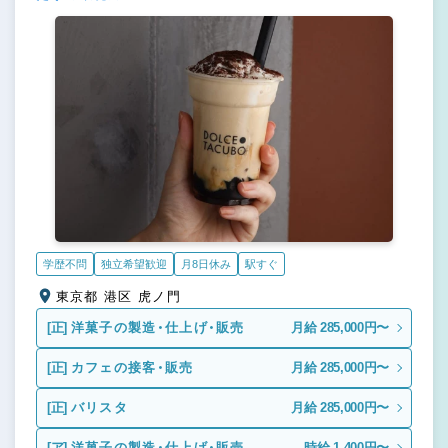
学歴不問
独立希望歓迎
月8日休み
駅すぐ
東京都 港区 虎ノ門
[正]
洋菓子の製造・仕上げ・販売
月給 285,000円〜
[正]
カフェの接客・販売
月給 285,000円〜
[正]
バリスタ
月給 285,000円〜
[ア]
洋菓子の製造・仕上げ・販売
時給 1,400円〜