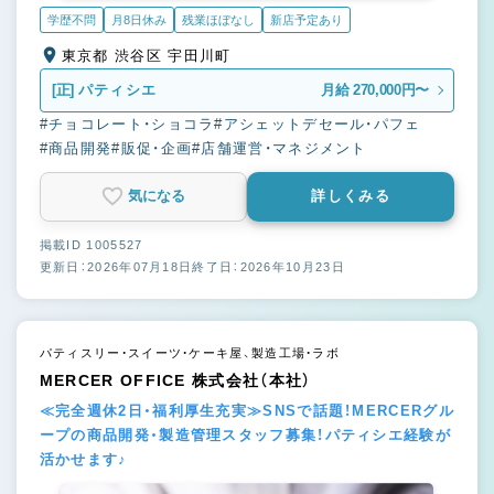
学歴不問
月8日休み
残業ほぼなし
新店予定あり
東京都 渋谷区 宇田川町
[正]
パティシエ
月給 270,000円〜
#チョコレート・ショコラ
#アシェットデセール・パフェ
#商品開発
#販促・企画
#店舗運営・マネジメント
気になる
詳しくみる
掲載ID 1005527
更新日：2026年07月18日
終了日：2026年10月23日
パティスリー・スイーツ・ケーキ屋、製造工場・ラボ
MERCER OFFICE 株式会社（本社）
≪完全週休2日・福利厚生充実≫SNSで話題！MERCERグル
ープの商品開発・製造管理スタッフ募集！パティシエ経験が
活かせます♪