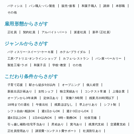
パティシエ
パン職人・パン製造
販売・接客
和菓子職人
講師
本部職
その他
雇用形態からさがす
正社員
契約社員
アルバイト・パート
派遣社員
新卒（正社員）
ジャンルからさがす
パティスリー・スイーツ・ケーキ屋
ホテル・ブライダル
工房・アトリエ・オンラインショップ
カフェ・レストラン
パン屋・ベーカリー
製造工場・ラボ
和菓子店
学校・教室
その他
こだわり条件からさがす
子育て応援
駅から徒歩5分以内
オープニング
個人経営
新規出店計画あり
女性シェフ
独立実績あり
コンテスト常連
上場企業
オープンから3年未満
定休日あり
実働7.5時間
残業月20時間以下
18時までの退社
午後出社
残業ほぼなし
早上がりあり
シフト制
シフト自由・相談OK
週1日からOK
週2・3日からOK
週4日以上OK
1日4h以内OK
9時～勤務OK
社保完備
引っ越し補助/住宅手当あり
昇給あり
賞与あり
残業代支給
交通費支給
正社員登用あり
講習費・コンテスト費サポート
社員割引あり