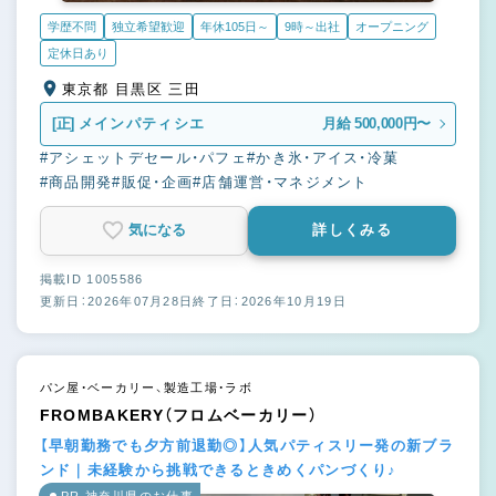
学歴不問
独立希望歓迎
年休105日～
9時～出社
オープニング
定休日あり
東京都 目黒区 三田
[正]
メインパティシエ
月給 500,000円〜
#アシェットデセール・パフェ
#かき氷・アイス・冷菓
#商品開発
#販促・企画
#店舗運営・マネジメント
気になる
詳しくみる
掲載ID 1005586
更新日：2026年07月28日
終了日：2026年10月19日
パン屋・ベーカリー、製造工場・ラボ
FROMBAKERY（フロムベーカリー）
【早朝勤務でも夕方前退勤◎】人気パティスリー発の新ブラ
ンド｜未経験から挑戦できるときめくパンづくり♪
PR 神奈川県のお仕事