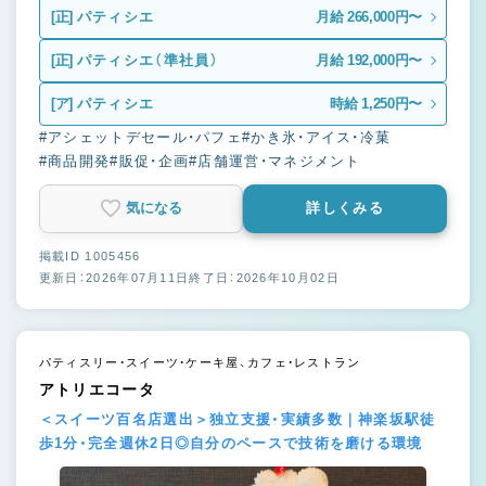
[正]
パティシエ
月給 266,000円〜
[正]
パティシエ（準社員）
月給 192,000円〜
[ア]
パティシエ
時給 1,250円〜
#アシェットデセール・パフェ
#かき氷・アイス・冷菓
#商品開発
#販促・企画
#店舗運営・マネジメント
気になる
詳しくみる
掲載ID 1005456
更新日：2026年07月11日
終了日：2026年10月02日
パティスリー・スイーツ・ケーキ屋、カフェ・レストラン
アトリエコータ
＜スイーツ百名店選出＞独立支援・実績多数｜神楽坂駅徒
歩1分・完全週休2日◎自分のペースで技術を磨ける環境