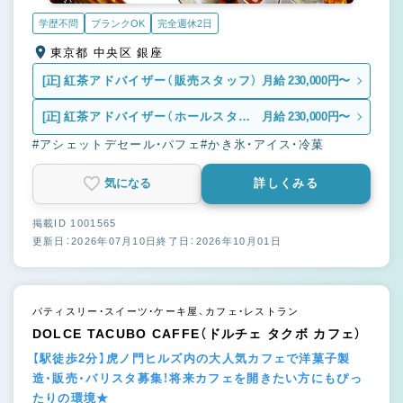
学歴不問
ブランクOK
完全週休2日
東京都 中央区 銀座
[正]
紅茶アドバイザー（販売スタッフ）
月給 230,000円〜
[正]
紅茶アドバイザー（ホールスタッ
月給 230,000円〜
フ）
#アシェットデセール・パフェ
#かき氷・アイス・冷菓
気になる
詳しくみる
掲載ID 1001565
更新日：2026年07月10日
終了日：2026年10月01日
パティスリー・スイーツ・ケーキ屋、カフェ・レストラン
DOLCE TACUBO CAFFE（ドルチェ タクボ カフェ）
【駅徒歩2分】虎ノ門ヒルズ内の大人気カフェで洋菓子製
造・販売・バリスタ募集！将来カフェを開きたい方にもぴっ
たりの環境★