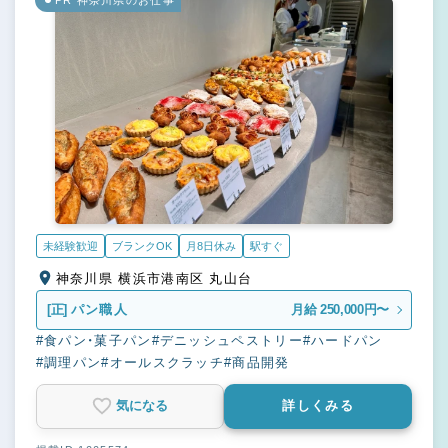
未経験歓迎
ブランクOK
月8日休み
駅すぐ
神奈川県 横浜市港南区 丸山台
[正]
パン職人
月給 250,000円〜
#食パン・菓子パン
#デニッシュペストリー
#ハードパン
#調理パン
#オールスクラッチ
#商品開発
気になる
詳しくみる