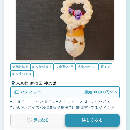
未経験歓迎
独立希望歓迎
完全週休2日
残業ほぼなし
駅すぐ
独立実績あり
東京都 新宿区 神楽坂
[正]
パティシエ
月給 300,000円〜
#チョコレート・ショコラ
#アシェットデセール・パフェ
#かき氷・アイス・冷菓
#商品開発
#店舗運営・マネジメント
気になる
詳しくみる