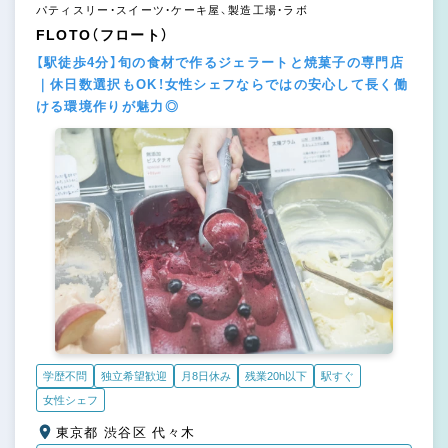
パティスリー・スイーツ・ケーキ屋、製造工場・ラボ
FLOTO（フロート）
【駅徒歩4分】旬の食材で作るジェラートと焼菓子の専門店
｜休日数選択もOK！女性シェフならではの安心して長く働
ける環境作りが魅力◎
学歴不問
独立希望歓迎
月8日休み
残業20h以下
駅すぐ
女性シェフ
東京都 渋谷区 代々木