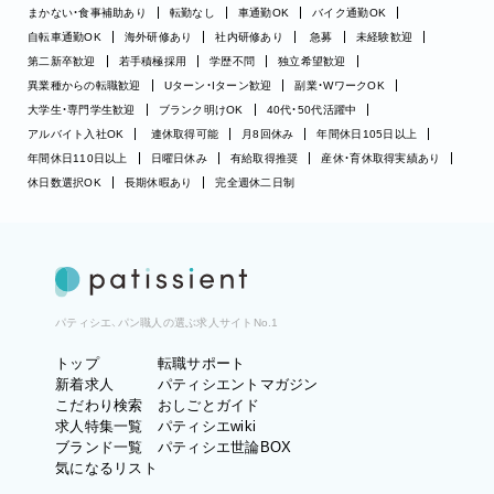
まかない・食事補助あり
転勤なし
車通勤OK
バイク通勤OK
自転車通勤OK
海外研修あり
社内研修あり
急募
未経験歓迎
第二新卒歓迎
若手積極採用
学歴不問
独立希望歓迎
異業種からの転職歓迎
Uターン・Iターン歓迎
副業・WワークOK
大学生・専門学生歓迎
ブランク明けOK
40代・50代活躍中
アルバイト入社OK
連休取得可能
月8回休み
年間休日105日以上
年間休日110日以上
日曜日休み
有給取得推奨
産休・育休取得実績あり
休日数選択OK
長期休暇あり
完全週休二日制
パティシエ、パン職人の選ぶ求人サイトNo.1
トップ
転職サポート
新着求人
パティシエントマガジン
こだわり検索
おしごとガイド
求人特集一覧
パティシエwiki
ブランド一覧
パティシエ世論BOX
気になるリスト