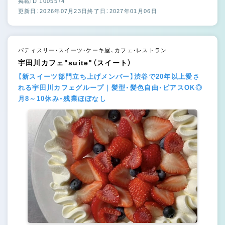
掲載ID 1005574
更新日：2026年07月23日
終了日：2027年01月06日
パティスリー・スイーツ・ケーキ屋、カフェ・レストラン
宇田川カフェ"suite"（スイート）
【新スイーツ部門立ち上げメンバー】渋谷で20年以上愛さ
れる宇田川カフェグループ｜髪型・髪色自由・ピアスOK◎
月8～10休み・残業ほぼなし