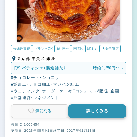
未経験歓迎
ブランクOK
週1日〜
日曜休
駅すぐ
大会常連店
東京都 中央区 銀座
[ア]
パティシエ（製造補助）
時給 1,250円〜
#チョコレート・ショコラ
#飴細工・チョコ細工・マジパン細工
#ウェディング・オーダーケーキ
#コンテスト
#販促・企画
#店舗運営・マネジメント
気になる
詳しくみる
掲載ID 1005454
更新日：2026年08月01日
終了日：2027年01月15日