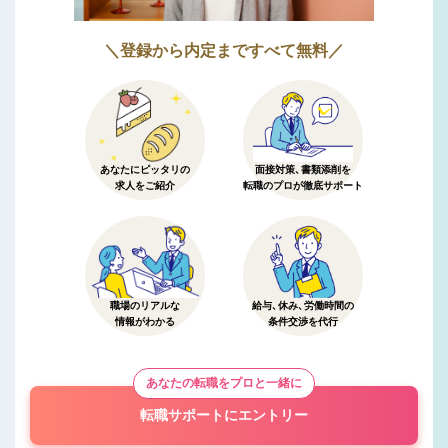
＼登録から内定まですべて無料／
あなたにピッタリの
面接対策、書類添削を
求人をご紹介
転職のプロが徹底サポート
職場のリアルな
給与、休み、労働時間の
情報がわかる
条件交渉を代行
あなたの転職をプロと一緒に
転職サポートにエントリー