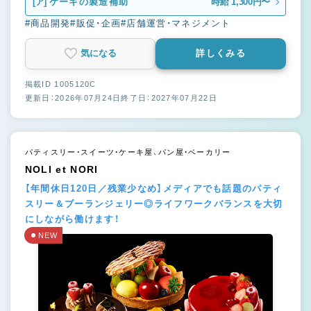
[ア]
ケーキの製造補助
時給 1,300円〜
#商品開発
#販促・企画
#店舗運営・マネジメント
気になる
詳しくみる
掲載ID 1005120C
更新日：2026年07月24日
終了日：2027年07月22日
パティスリー・スイーツ・ケーキ屋、パン屋・ベーカリー
NOLI et NORI
【年間休日120日／残業少なめ】メディアでも話題のパティ
スリー＆ブーランジェリー◎ライフワークバランスを大切
にしながら働けます！
NEW