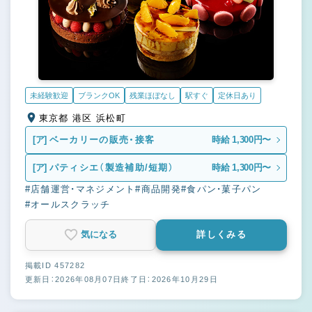
未経験歓迎
ブランクOK
残業ほぼなし
駅すぐ
定休日あり
東京都 港区 浜松町
[ア]
ベーカリーの販売・接客
時給 1,300円〜
[ア]
パティシエ（製造補助/短期）
時給 1,300円〜
#店舗運営・マネジメント
#商品開発
#食パン・菓子パン
#オールスクラッチ
気になる
詳しくみる
掲載ID 457282
更新日：2026年08月07日
終了日：2026年10月29日