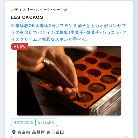
パティスリー・スイーツ・ケーキ屋
LES CACAOS
◇未経験OK＆週休2日◇フランス菓子とカカオがコンセプ
トの有名店でパティシエ募集！生菓子・焼菓子・ショコラ・ア
イスクリームと多彩なスキルが学べる♪
NEW
独立希望歓迎
定休日あり
東京都 品川区 東五反田