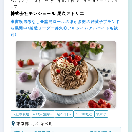
パティスリー・スイーツ・ケーキ屋、工房・アトリエ・オンラインショ
ップ
株式会社モンシェール 尾久アトリエ
◆書類選考なし◆堂島ロールのほか多数の洋菓子ブランド
を展開中！製造リーダー募集◎フルタイムアルバイトも歓
迎！
未経験歓迎
40代～活躍中
週2・3日～
〜18時退社
駅すぐ
東京都 北区 昭和町