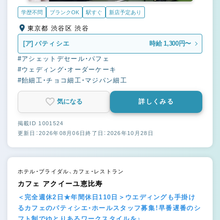
学歴不問
ブランクOK
駅すぐ
新店予定あり
東京都 渋谷区 渋谷
[ア]
パティシエ
時給 1,300円〜
#アシェットデセール・パフェ
#ウェディング・オーダーケーキ
#飴細工・チョコ細工・マジパン細工
気になる
詳しくみる
掲載ID 1001524
更新日：2026年08月06日
終了日：2026年10月28日
ホテル・ブライダル、カフェ・レストラン
カフェ アクイーユ恵比寿
＜完全週休2日★年間休日110日＞ウエディングも手掛け
るカフェのパティシエ・ホールスタッフ募集！早番遅番のシ
フト制でゆとりあるワークスタイルを♪