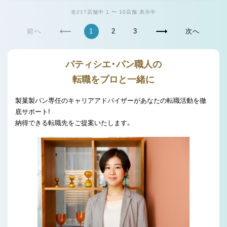
全217店舗中 1 〜 10店舗 表示中
前へ
1
2
3
次へ
パティシエ・パン職人の
転職をプロと一緒に
製菓製パン専任のキャリアアドバイザーがあなたの転職活動を徹
底サポート!
納得できる転職先をご提案いたします。