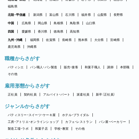
福島県
北陸・甲信越
新潟県
富山県
石川県
福井県
山梨県
長野県
中国
広島県
岡山県
島根県
鳥取県
山口県
四国
愛媛県
香川県
徳島県
高知県
九州・沖縄
福岡県
佐賀県
長崎県
熊本県
大分県
宮崎県
鹿児島県
沖縄県
職種からさがす
パティシエ
パン職人・パン製造
販売・接客
和菓子職人
講師
本部職
その他
雇用形態からさがす
正社員
契約社員
アルバイト・パート
派遣社員
新卒（正社員）
ジャンルからさがす
パティスリー・スイーツ・ケーキ屋
ホテル・ブライダル
工房・アトリエ・オンラインショップ
カフェ・レストラン
パン屋・ベーカリー
製造工場・ラボ
和菓子店
学校・教室
その他