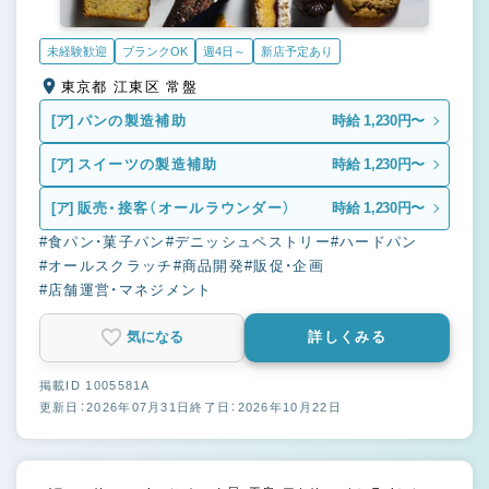
未経験歓迎
ブランクOK
週4日～
新店予定あり
東京都 江東区 常盤
[ア]
パンの製造補助
時給 1,230円〜
[ア]
スイーツの製造補助
時給 1,230円〜
[ア]
販売・接客（オールラウンダー）
時給 1,230円〜
#食パン・菓子パン
#デニッシュペストリー
#ハードパン
#オールスクラッチ
#商品開発
#販促・企画
#店舗運営・マネジメント
気になる
詳しくみる
掲載ID 1005581A
更新日：2026年07月31日
終了日：2026年10月22日