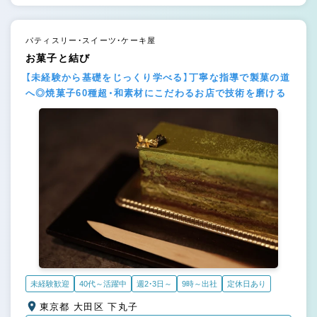
パティスリー・スイーツ・ケーキ屋
お菓子と結び
【未経験から基礎をじっくり学べる】丁寧な指導で製菓の道
へ◎焼菓子60種超・和素材にこだわるお店で技術を磨ける
未経験歓迎
40代～活躍中
週2・3日～
9時～出社
定休日あり
東京都 大田区 下丸子