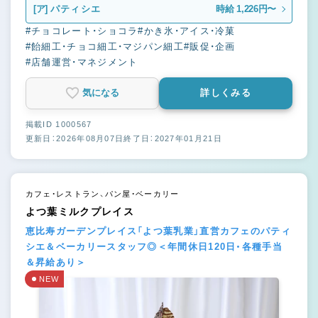
[ア]
パティシエ
時給 1,226円〜
#チョコレート・ショコラ
#かき氷・アイス・冷菓
#飴細工・チョコ細工・マジパン細工
#販促・企画
#店舗運営・マネジメント
気になる
詳しくみる
掲載ID 1000567
更新日：2026年08月07日
終了日：2027年01月21日
カフェ・レストラン、パン屋・ベーカリー
よつ葉ミルクプレイス
恵比寿ガーデンプレイス「よつ葉乳業」直営カフェのパティ
シエ＆ベーカリースタッフ◎＜年間休日120日・各種手当
＆昇給あり＞
NEW