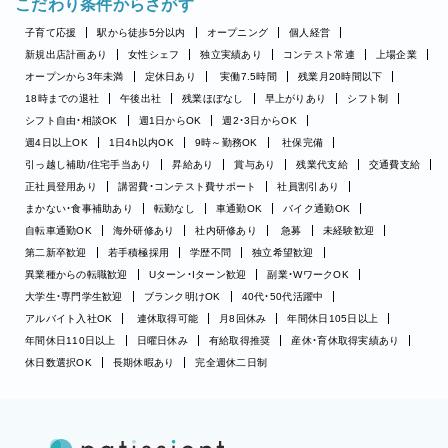
こだわり条件からさがす
子育て応援
駅から徒歩5分以内
オープニング
個人経営
新規出店計画あり
女性シェフ
独立実績あり
コンテスト常連
上場企業
オープンから3年未満
定休日あり
実働7.5時間
残業月20時間以下
18時までの退社
午後出社
残業ほぼなし
早上がりあり
シフト制
シフト自由・相談OK
週1日からOK
週2・3日からOK
週4日以上OK
1日4h以内OK
9時～勤務OK
社保完備
引っ越し補助/住宅手当あり
昇給あり
賞与あり
残業代支給
交通費支給
正社員登用あり
講習費・コンテスト費サポート
社員割引あり
まかない・食事補助あり
転勤なし
車通勤OK
バイク通勤OK
自転車通勤OK
海外研修あり
社内研修あり
急募
未経験歓迎
第二新卒歓迎
若手積極採用
学歴不問
独立希望歓迎
異業種からの転職歓迎
Uターン・Iターン歓迎
副業・WワークOK
大学生・専門学生歓迎
ブランク明けOK
40代・50代活躍中
アルバイト入社OK
連休取得可能
月8回休み
年間休日105日以上
年間休日110日以上
日曜日休み
有給取得推奨
産休・育休取得実績あり
休日数選択OK
長期休暇あり
完全週休二日制