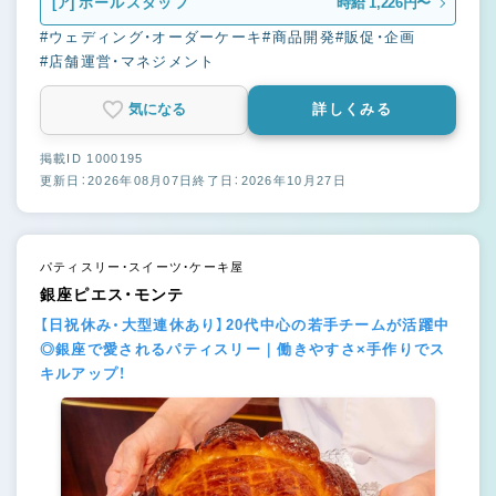
[ア]
ホールスタッフ
時給 1,226円〜
#ウェディング・オーダーケーキ
#商品開発
#販促・企画
#店舗運営・マネジメント
気になる
詳しくみる
掲載ID 1000195
更新日：2026年08月07日
終了日：2026年10月27日
パティスリー・スイーツ・ケーキ屋
銀座ピエス・モンテ
【日祝休み・大型連休あり】20代中心の若手チームが活躍中
◎銀座で愛されるパティスリー｜働きやすさ×手作りでス
キルアップ！