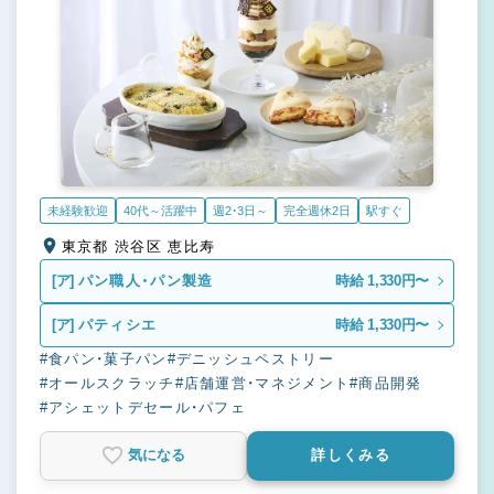
未経験歓迎
40代～活躍中
週2・3日～
完全週休2日
駅すぐ
東京都 渋谷区 恵比寿
[ア]
パン職人・パン製造
時給 1,330円〜
[ア]
パティシエ
時給 1,330円〜
#食パン・菓子パン
#デニッシュペストリー
#オールスクラッチ
#店舗運営・マネジメント
#商品開発
#アシェットデセール・パフェ
気になる
詳しくみる