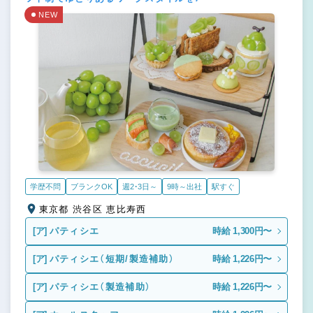
NEW
学歴不問
ブランクOK
週2・3日～
9時～出社
駅すぐ
東京都 渋谷区 恵比寿西
[ア]
パティシエ
時給 1,300円〜
[ア]
パティシエ（短期/製造補助）
時給 1,226円〜
[ア]
パティシエ（製造補助）
時給 1,226円〜