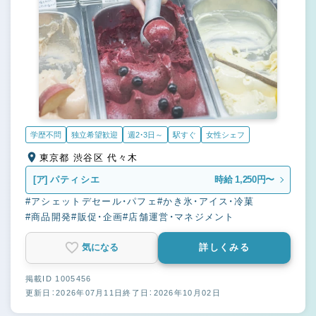
学歴不問
独立希望歓迎
週2・3日～
駅すぐ
女性シェフ
東京都 渋谷区 代々木
[ア]
パティシエ
時給 1,250円〜
#アシェットデセール・パフェ
#かき氷・アイス・冷菓
#商品開発
#販促・企画
#店舗運営・マネジメント
気になる
詳しくみる
掲載ID 1005456
更新日：2026年07月11日
終了日：2026年10月02日