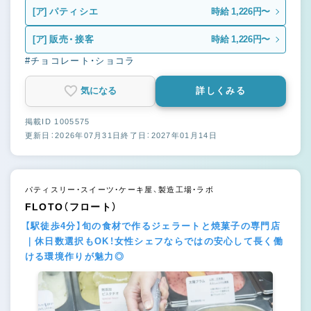
[ア]
パティシエ
時給 1,226円〜
[ア]
販売・接客
時給 1,226円〜
#チョコレート・ショコラ
気になる
詳しくみる
掲載ID 1005575
更新日：2026年07月31日
終了日：2027年01月14日
パティスリー・スイーツ・ケーキ屋、製造工場・ラボ
FLOTO（フロート）
【駅徒歩4分】旬の食材で作るジェラートと焼菓子の専門店
｜休日数選択もOK！女性シェフならではの安心して長く働
ける環境作りが魅力◎