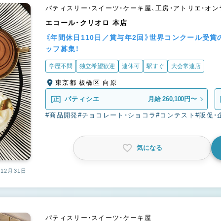
パティスリー・スイーツ・ケーキ屋、工房・アトリエ・オ
エコール・クリオロ 本店
《年間休日110日／賞与年2回》世界コンクール受
ッフ募集！
学歴不問
独立希望歓迎
連休可
駅すぐ
大会常連店
東京都 板橋区 向原
[正]
パティシエ
月給 260,100円〜
#商品開発
#チョコレート・ショコラ
#コンテスト
#販促・
気になる
12月31日
パティスリー・スイーツ・ケーキ屋