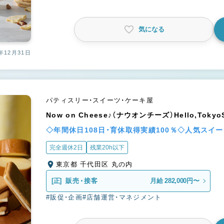
気になる
年12月31日
パティスリー・スイーツ・ケーキ屋
Now on Cheese♪（ナウオンチーズ）Hello,TokyoS
◇年間休日108日・育休取得実績100％◇人気スイ
完全週休2日
残業20h以下
東京都 千代田区 丸の内
[正]
販売・接客
月給 282,000円〜
#販促・企画
#店舗運営・マネジメント