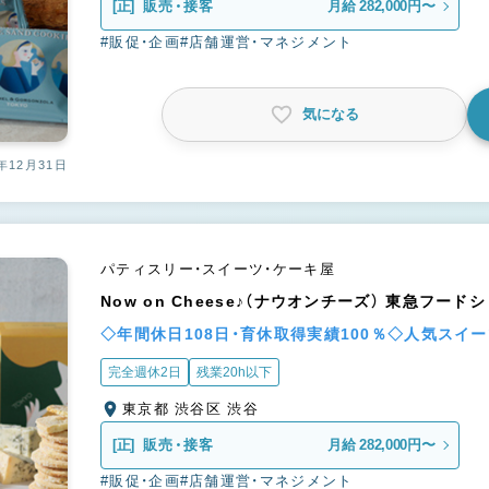
[正]
販売・接客
月給 282,000円〜
#販促・企画
#店舗運営・マネジメント
気になる
年12月31日
パティスリー・スイーツ・ケーキ屋
Now on Cheese♪（ナウオンチーズ） 東急フー
◇年間休日108日・育休取得実績100％◇人気スイ
完全週休2日
残業20h以下
東京都 渋谷区 渋谷
[正]
販売・接客
月給 282,000円〜
#販促・企画
#店舗運営・マネジメント