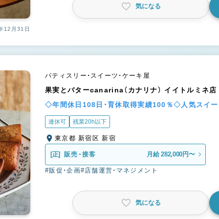
気になる
年12月31日
パティスリー・スイーツ・ケーキ屋
果実とバターcanarina（カナリナ） イイトルミネ店
◇年間休日108日・育休取得実績100％◇人気スイ
連休可
残業20h以下
東京都 新宿区 新宿
[正]
販売・接客
月給 282,000円〜
#販促・企画
#店舗運営・マネジメント
気になる