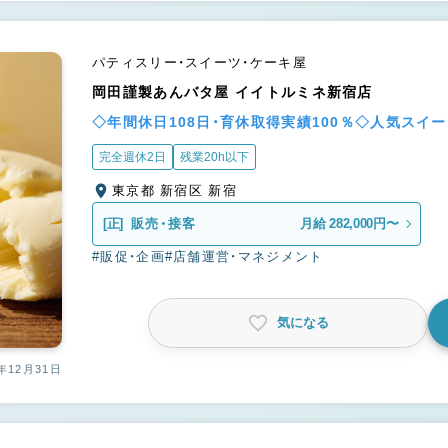
パティスリー・スイーツ・ケーキ屋
岡田謹製あんバタ屋 イイトルミネ新宿店
◇年間休日108日・育休取得実績100％◇人気スイ
完全週休2日
残業20h以下
東京都 新宿区 新宿
[正]
販売・接客
月給 282,000円〜
#販促・企画
#店舗運営・マネジメント
気になる
年12月31日