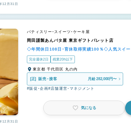
年12月31日
パティスリー・スイーツ・ケーキ屋
岡田謹製あんバタ屋 東京ギフトパレット店
◇年間休日108日・育休取得実績100％◇人気スイ
完全週休2日
残業20h以下
東京都 千代田区 丸の内
[正]
販売・接客
月給 282,000円〜
#販促・企画
#店舗運営・マネジメント
気になる
年12月31日