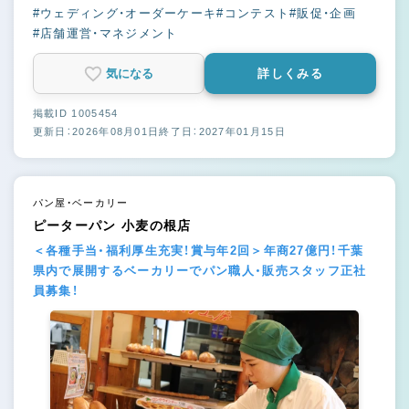
#ウェディング・オーダーケーキ
#コンテスト
#販促・企画
#店舗運営・マネジメント
気になる
詳しくみる
掲載ID 1005454
更新日：2026年08月01日
終了日：2027年01月15日
パン屋・ベーカリー
ピーターパン 小麦の根店
＜各種手当・福利厚生充実！賞与年2回＞年商27億円！千葉
県内で展開するベーカリーでパン職人・販売スタッフ正社
員募集！