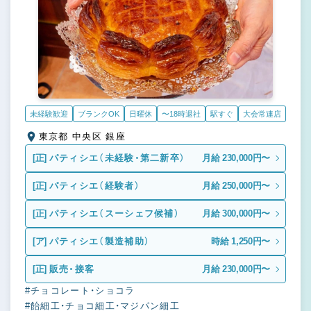
未経験歓迎
ブランクOK
日曜休
〜18時退社
駅すぐ
大会常連店
東京都 中央区 銀座
[正]
パティシエ（未経験・第二新卒）
月給 230,000円〜
[正]
パティシエ（経験者）
月給 250,000円〜
[正]
パティシエ（スーシェフ候補）
月給 300,000円〜
[ア]
パティシエ（製造補助）
時給 1,250円〜
[正]
販売・接客
月給 230,000円〜
#チョコレート・ショコラ
#飴細工・チョコ細工・マジパン細工