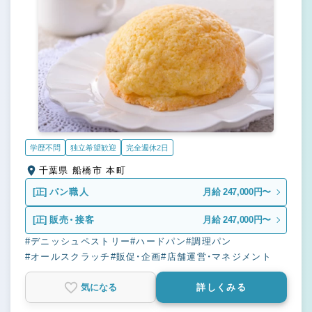
学歴不問
独立希望歓迎
完全週休2日
千葉県 船橋市 本町
[正]
パン職人
月給 247,000円〜
[正]
販売・接客
月給 247,000円〜
#デニッシュペストリー
#ハードパン
#調理パン
#オールスクラッチ
#販促・企画
#店舗運営・マネジメント
気になる
詳しくみる