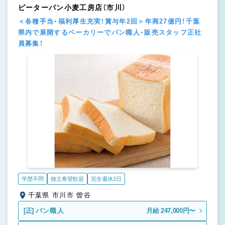
ピーターパン小麦工房店（市川）
＜各種手当・福利厚生充実！賞与年2回＞年商27億円！千葉
県内で展開するベーカリーでパン職人・販売スタッフ正社
員募集！
学歴不問
独立希望歓迎
完全週休2日
千葉県 市川市 曽谷
[正]
パン職人
月給 247,000円〜