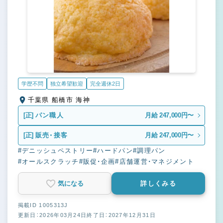
学歴不問
独立希望歓迎
完全週休2日
千葉県 船橋市 海神
[正]
パン職人
月給 247,000円〜
[正]
販売・接客
月給 247,000円〜
#デニッシュペストリー
#ハードパン
#調理パン
#オールスクラッチ
#販促・企画
#店舗運営・マネジメント
気になる
詳しくみる
掲載ID 1005313J
更新日：2026年03月24日
終了日：2027年12月31日