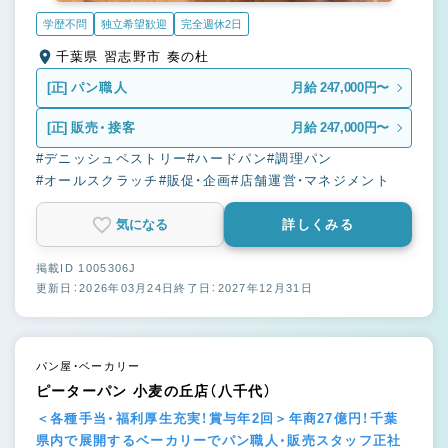
学歴不問
独立希望歓迎
完全週休2日
千葉県 習志野市 奏の杜
[正]
パン職人
月給 247,000円〜
[正]
販売・接客
月給 247,000円〜
#デニッシュペストリー
#ハードパン
#調理パン
#オールスクラッチ
#販促・企画
#店舗運営・マネジメント
気になる
詳しくみる
掲載ID 1005306J
更新日：2026年03月24日
終了日：2027年12月31日
パン屋・ベーカリー
ピーターパン 小麦の丘店（八千代）
＜各種手当・福利厚生充実！賞与年2回＞年商27億円！千葉
県内で展開するベーカリーでパン職人・販売スタッフ正社