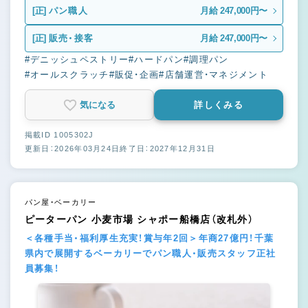
[正]
パン職人
月給 247,000円〜
[正]
販売・接客
月給 247,000円〜
#デニッシュペストリー
#ハードパン
#調理パン
#オールスクラッチ
#販促・企画
#店舗運営・マネジメント
気になる
詳しくみる
掲載ID 1005302J
更新日：2026年03月24日
終了日：2027年12月31日
パン屋・ベーカリー
ピーターパン 小麦市場 シャポー船橋店（改札外）
＜各種手当・福利厚生充実！賞与年2回＞年商27億円！千葉
県内で展開するベーカリーでパン職人・販売スタッフ正社
員募集！