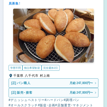
員募集！
学歴不問
独立希望歓迎
完全週休2日
千葉県 八千代市 村上南
[正]
パン職人
月給 247,000円〜
[正]
販売・接客
月給 247,000円〜
#デニッシュペストリー
#ハードパン
#調理パン
#オールスクラッチ
#販促・企画
#店舗運営・マネジメント