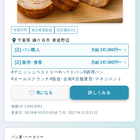
学歴不問
独立希望歓迎
完全週休2日
千葉県 鎌ケ谷市 東道野辺
[正]
パン職人
月給 247,000円〜
[正]
販売・接客
月給 247,000円〜
#デニッシュペストリー
#ハードパン
#調理パン
#オールスクラッチ
#販促・企画
#店舗運営・マネジメント
気になる
詳しくみる
掲載ID 1005309J
更新日：2026年03月24日
終了日：2027年12月31日
パン屋・ベーカリー