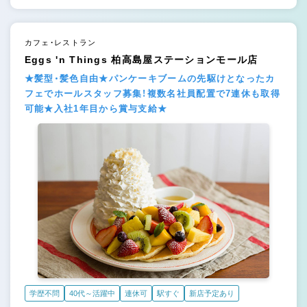
カフェ・レストラン
Eggs 'n Things 柏高島屋ステーションモール店
★髪型・髪色自由★パンケーキブームの先駆けとなったカ
フェでホールスタッフ募集！複数名社員配置で7連休も取得
可能★入社1年目から賞与支給★
学歴不問
40代～活躍中
連休可
駅すぐ
新店予定あり