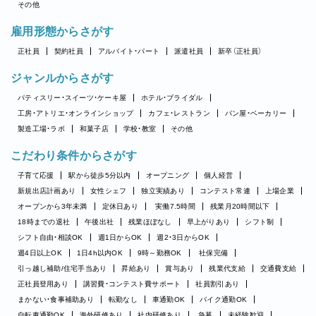
その他
雇用形態からさがす
正社員
契約社員
アルバイト・パート
派遣社員
新卒（正社員）
ジャンルからさがす
パティスリー・スイーツ・ケーキ屋
ホテル・ブライダル
工房・アトリエ・オンラインショップ
カフェ・レストラン
パン屋・ベーカリー
製造工場・ラボ
和菓子店
学校・教室
その他
こだわり条件からさがす
子育て応援
駅から徒歩5分以内
オープニング
個人経営
新規出店計画あり
女性シェフ
独立実績あり
コンテスト常連
上場企業
オープンから3年未満
定休日あり
実働7.5時間
残業月20時間以下
18時までの退社
午後出社
残業ほぼなし
早上がりあり
シフト制
シフト自由・相談OK
週1日からOK
週2・3日からOK
週4日以上OK
1日4h以内OK
9時～勤務OK
社保完備
引っ越し補助/住宅手当あり
昇給あり
賞与あり
残業代支給
交通費支給
正社員登用あり
講習費・コンテスト費サポート
社員割引あり
まかない・食事補助あり
転勤なし
車通勤OK
バイク通勤OK
自転車通勤OK
海外研修あり
社内研修あり
急募
未経験歓迎