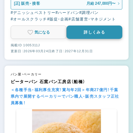
[正]
販売・接客
月給 247,000円〜
#デニッシュペストリー
#ハードパン
#調理パン
#オールスクラッチ
#販促・企画
#店舗運営・マネジメント
気になる
詳しくみる
掲載ID 1005311J
更新日：2026年03月24日
終了日：2027年12月31日
パン屋・ベーカリー
ピーターパン 石窯パン工房店（船橋）
＜各種手当・福利厚生充実！賞与年2回＞年商27億円！千葉
県内で展開するベーカリーでパン職人・販売スタッフ正社
員募集！