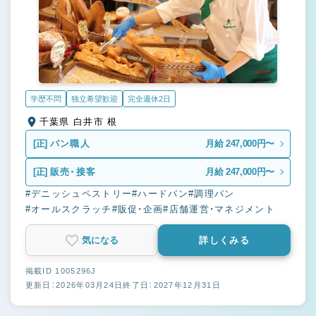
学歴不問
独立希望歓迎
完全週休2日
千葉県 白井市 根
[正]
パン職人
月給 247,000円〜
[正]
販売・接客
月給 247,000円〜
#デニッシュペストリー
#ハードパン
#調理パン
#オールスクラッチ
#販促・企画
#店舗運営・マネジメント
気になる
詳しくみる
掲載ID 1005296J
更新日：2026年03月24日
終了日：2027年12月31日