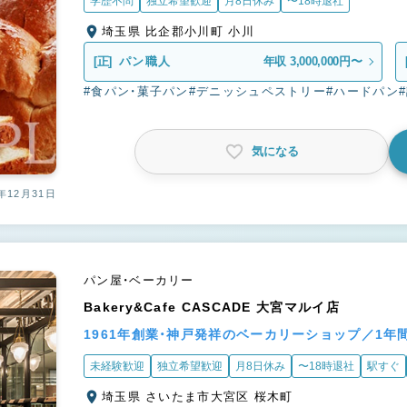
学歴不問
独立希望歓迎
月8日休み
〜18時退社
埼玉県 比企郡小川町 小川
[正]
パン職人
年収 3,000,000円〜
#食パン・菓子パン
#デニッシュペストリー
#ハードパン
気になる
年12月31日
パン屋・ベーカリー
Bakery&Cafe CASCADE 大宮マルイ店
1961年創業・神戸発祥のベーカリーショップ／1年
未経験歓迎
独立希望歓迎
月8日休み
〜18時退社
駅すぐ
埼玉県 さいたま市大宮区 桜木町