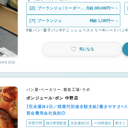
[正]
ブーランジェ（リーダー候
月給 280,000円〜
補）
[ア]
ブーランジェ
時給 1,180円〜
#食パン・菓子パン
#デニッシュペストリー
#ハードパン
気になる
09月25日
パン屋・ベーカリー、製造工場・ラボ
ボンジュール・ボン 中野店
【完全週休2日／残業代別途全額支給】働きやすさ×
習会費用会社負担◎
学歴不問
独立希望歓迎
完全週休2日
〜18時退社
駅すぐ