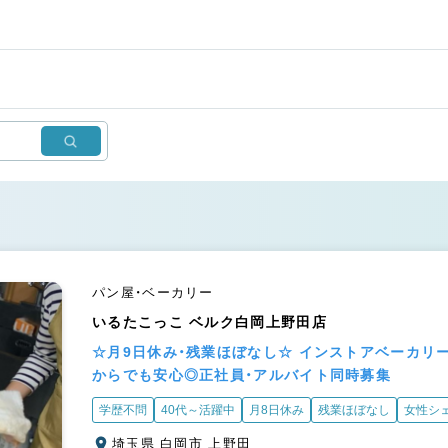
パン屋・ベーカリー
いるたこっこ ベルク白岡上野田店
☆月9日休み・残業ほぼなし☆ インストアベーカリ
からでも安心◎正社員・アルバイト同時募集
学歴不問
40代～活躍中
月8日休み
残業ほぼなし
女性シ
埼玉県 白岡市 上野田