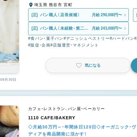
埼玉県 熊谷市 宮町
[正]
パン職人（店長候補）
月給 290,000円〜
[正]
パン職人（未経験・第二新
月給 243,000円〜
卒）
#食パン・菓子パン
#デニッシュペストリー
#ハードパン
#販促・企画
#店舗運営・マネジメント
気になる
09月30日
カフェ・レストラン、パン屋・ベーカリー
1110 CAFE/BAKERY
◇月給30万円～・年間休日120日◇オーガニック
ディアを商品開発に活かす！