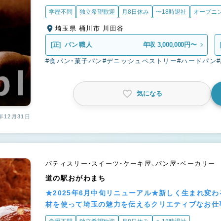
学歴不問
独立希望歓迎
月8日休み
〜18時退社
オープニ
埼玉県 桶川市 川田谷
[正]
パン職人
年収 3,000,000円〜
#食パン・菓子パン
#デニッシュペストリー
#ハードパン
気になる
年12月31日
パティスリー・スイーツ・ケーキ屋、パン屋・ベーカリー
道の駅おがわまち
★2025年6月中旬リニューアル★新しく生まれ変
材を使って埼玉の魅力を伝えるクリエティブなお仕