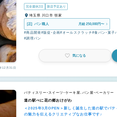
完全週休2日
新店予定あり
埼玉県 川口市 領家
[正]
パン職人
月給 250,000円〜
#商品開発
#販促・企画
#オールスクラッチ
#食パン・菓子
#調理パン
気になる
年12月31日
パティスリー・スイーツ・ケーキ屋、パン屋・ベーカリー
道の駅べに花の郷おけがわ
＜2025年3月OPEN＞新しく誕生した道の駅でパ
の魅力を伝えるクリエティブなお仕事です♪