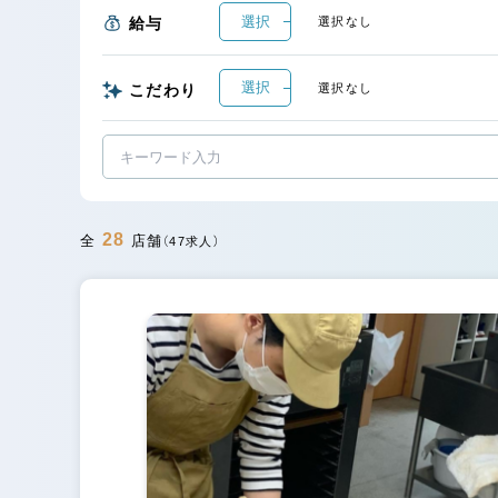
選択
給与
選択なし
選択
こだわり
選択なし
28
全
店舗
（47求人）