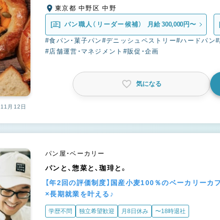
東京都 中野区 中野
[正]
パン職人（リーダー候補）
月給 300,000円〜
#食パン・菓子パン
#デニッシュペストリー
#ハードパン
#店舗運営・マネジメント
#販促・企画
気になる
11月12日
パン屋・ベーカリー
パンと、惣菜と、珈琲と。
【年2回の評価制度】国産小麦100％のベーカリー
×長期就業を叶える♪
学歴不問
独立希望歓迎
月8日休み
〜18時退社