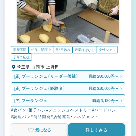
学歴不問
40代～活躍中
月8日休み
残業ほぼなし
女性シェフ
子育て応援
埼玉県 白岡市 上野田
[正]
ブーランジェ（リーダー候補）
月給 280,000円〜
[正]
ブーランジェ（経験者）
月給 230,000円〜
[ア]
ブーランジェ
時給 1,180円〜
#食パン・菓子パン
#デニッシュペストリー
#ハードパン
#調理パン
#商品開発
#店舗運営・マネジメント
気になる
詳しくみる