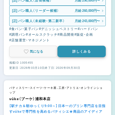
[正]
パン職人（店長候補）
月給 290,000円〜
[正]
パン職人（リーダー候補）
月給 260,000円〜
[正]
パン職人（未経験・第二新卒）
月給 243,000円〜
#食パン・菓子パン
#デニッシュペストリー
#ハードパン
#調理パン
#オールスクラッチ
#商品開発
#販促・企画
#店舗運営・マネジメント
気になる
詳しくみる
掲載ID 1005455
更新日：2026年03月10日
終了日：2026年09月30日
パティスリー・スイーツ・ケーキ屋、工房・アトリエ・オンラインショ
ップ
vúke（ブーケ）浦和本店
【駅チカ＆朝ゆっくり9:00～】日本一のプリン専門店を目指
すvúkeで専門性を高めるパティシエ★商品のアイディア