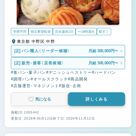
学歴不問
独立希望歓迎
完全週休2日
〜18時退社
駅すぐ
東京都 中野区 中野
[正]
パン職人（リーダー候補）
月給 300,000円〜
[正]
販売・接客（店長候補）
月給 300,000円〜
#食パン・菓子パン
#デニッシュペストリー
#ハードパン
#調理パン
#オールスクラッチ
#商品開発
#店舗運営・マネジメント
#販促・企画
気になる
詳しくみる
掲載ID 1005442
更新日：2026年06月12日
終了日：2026年11月12日