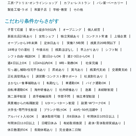
工房・アトリエ・オンラインショップ
カフェ・レストラン
パン屋・ベーカリー
製造工場・ラボ
和菓子店
学校・教室
その他
こだわり条件からさがす
子育て応援
駅から徒歩5分以内
オープニング
個人経営
新規出店計画あり
女性シェフ
独立実績あり
コンテスト常連
上場企業
オープンから3年未満
定休日あり
実働7.5時間
残業月20時間以下
18時までの退社
午後出社
残業ほぼなし
早上がりあり
シフト制
シフト自由・相談OK
週1日からOK
週2・3日からOK
週4日以上OK
1日4h以内OK
9時～勤務OK
社保完備
引っ越し補助/住宅手当あり
昇給あり
賞与あり
残業代支給
交通費支給
正社員登用あり
講習費・コンテスト費サポート
社員割引あり
まかない・食事補助あり
転勤なし
車通勤OK
バイク通勤OK
自転車通勤OK
海外研修あり
社内研修あり
急募
未経験歓迎
第二新卒歓迎
若手積極採用
学歴不問
独立希望歓迎
異業種からの転職歓迎
Uターン・Iターン歓迎
副業・WワークOK
大学生・専門学生歓迎
ブランク明けOK
40代・50代活躍中
アルバイト入社OK
連休取得可能
月8回休み
年間休日105日以上
年間休日110日以上
日曜日休み
有給取得推奨
産休・育休取得実績あり
休日数選択OK
長期休暇あり
完全週休二日制