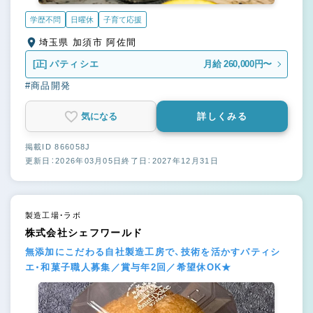
学歴不問
日曜休
子育て応援
埼玉県 加須市 阿佐間
[正]
パティシエ
月給 260,000円〜
#商品開発
気になる
詳しくみる
掲載ID 866058J
更新日：2026年03月05日
終了日：2027年12月31日
製造工場・ラボ
株式会社シェフワールド
無添加にこだわる自社製造工房で、技術を活かすパティシ
エ・和菓子職人募集／賞与年2回／希望休OK★