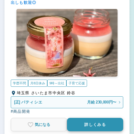
出しも歓迎◎
学歴不問
月8日休み
9時～出社
子育て応援
埼玉県 さいたま市中央区 鈴谷
[正]
パティシエ
月給 230,000円〜
#商品開発
気になる
詳しくみる