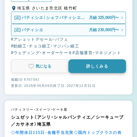
埼玉県 さいたま市北区 植竹町
[正]
パティシエ（シェフパティシエ候
月給 325,000円〜
補）
[正]
パティシエ
月給 230,000円〜
#アシェットデセール・パフェ
#飴細工・チョコ細工・マジパン細工
#ウェディング・オーダーケーキ
#店舗運営・マネジメント
気になる
詳しくみる
掲載ID 976759J
更新日：2025年06月06日
終了日：2027年12月31日
パティスリー・スイーツ・ケーキ屋
シュゼット（アンリ・シャルパンティエ／シーキューブ
／カサネオ）埼玉県
◇年間休日115日・各種手当充実◇国内トップクラスの有