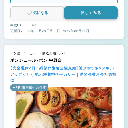
気になる
詳しくみる
掲載ID 1005371
更新日：2026年06月20日
終了日：2026年09月11日
パン屋・ベーカリー、製造工場・ラボ
ボンジュール・ボン 中野店
【完全週休2日／残業代別途全額支給】働きやすさ×スキル
アップが叶う地元密着型ベーカリー｜講習会費用会社負担
◎
PR 東京都のお仕事