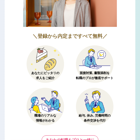
＼登録から内定まですべて無料／
あなたにピッタリの
面接対策、書類添削を
求人をご紹介
転職のプロが徹底サポート
職場のリアルな
給与、休み、労働時間の
情報がわかる
条件交渉を代行
あなたの転職をプロと一緒に