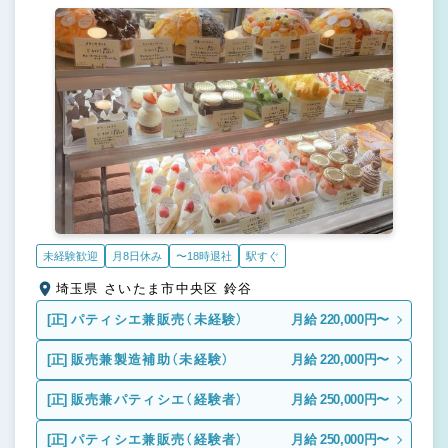
未経験歓迎
月8日休み
〜18時退社
駅すぐ
埼玉県 さいたま市中央区 鈴谷
[正]
パティシエ兼販売（未経験）
月給 220,000円〜
[正]
販売兼製造補助（未経験）
月給 220,000円〜
[正]
販売兼パティシエ（経験者）
月給 250,000円〜
[正]
パティシエ兼販売（経験者）
月給 250,000円〜