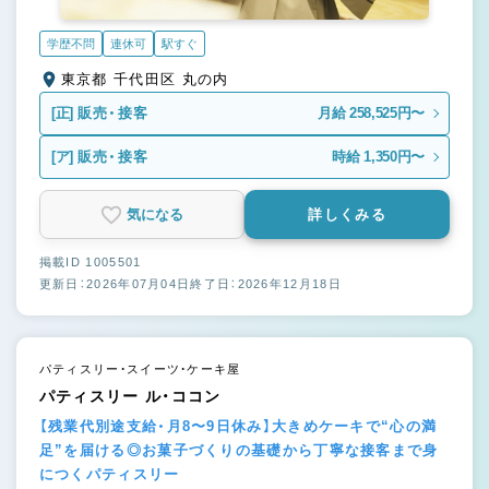
学歴不問
連休可
駅すぐ
東京都 千代田区 丸の内
[正]
販売・接客
月給 258,525円〜
[ア]
販売・接客
時給 1,350円〜
気になる
詳しくみる
掲載ID 1005501
更新日：2026年07月04日
終了日：2026年12月18日
パティスリー・スイーツ・ケーキ屋
パティスリー ル・ココン
【残業代別途支給・月8〜9日休み】大きめケーキで“心の満
足”を届ける◎お菓子づくりの基礎から丁寧な接客まで身
につくパティスリー