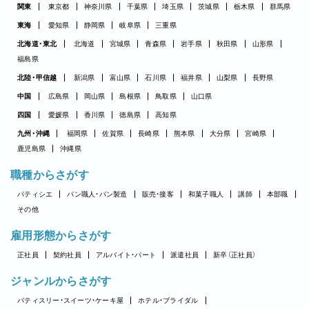
関東
東京都
神奈川県
千葉県
埼玉県
茨城県
栃木県
群馬県
東海
愛知県
静岡県
岐阜県
三重県
北海道・東北
北海道
宮城県
青森県
岩手県
秋田県
山形県
福島県
北陸・甲信越
新潟県
富山県
石川県
福井県
山梨県
長野県
中国
広島県
岡山県
島根県
鳥取県
山口県
四国
愛媛県
香川県
徳島県
高知県
九州・沖縄
福岡県
佐賀県
長崎県
熊本県
大分県
宮崎県
鹿児島県
沖縄県
職種からさがす
パティシエ
パン職人・パン製造
販売・接客
和菓子職人
講師
本部職
その他
雇用形態からさがす
正社員
契約社員
アルバイト・パート
派遣社員
新卒（正社員）
ジャンルからさがす
パティスリー・スイーツ・ケーキ屋
ホテル・ブライダル