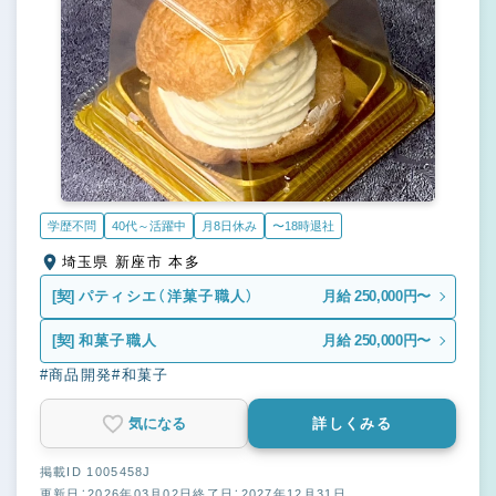
学歴不問
40代～活躍中
月8日休み
〜18時退社
埼玉県 新座市 本多
[契]
パティシエ（洋菓子職人）
月給 250,000円〜
[契]
和菓子職人
月給 250,000円〜
#商品開発
#和菓子
気になる
詳しくみる
掲載ID 1005458J
更新日：2026年03月02日
終了日：2027年12月31日