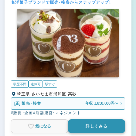
名洋菓子ブランドで販売・接客からステップアップ！
学歴不問
連休可
駅すぐ
埼玉県 さいたま市浦和区 高砂
[正]
販売・接客
年収 3,850,000円〜
#販促・企画
#店舗運営・マネジメント
気になる
詳しくみる