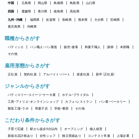
中国
広島県
岡山県
島根県
鳥取県
山口県
四国
愛媛県
香川県
徳島県
高知県
九州・沖縄
福岡県
佐賀県
長崎県
熊本県
大分県
宮崎県
鹿児島県
沖縄県
職種からさがす
パティシエ
パン職人・パン製造
販売・接客
和菓子職人
講師
本部職
その他
雇用形態からさがす
正社員
契約社員
アルバイト・パート
派遣社員
新卒（正社員）
ジャンルからさがす
パティスリー・スイーツ・ケーキ屋
ホテル・ブライダル
工房・アトリエ・オンラインショップ
カフェ・レストラン
パン屋・ベーカリー
製造工場・ラボ
和菓子店
学校・教室
その他
こだわり条件からさがす
子育て応援
駅から徒歩5分以内
オープニング
個人経営
新規出店計画あり
女性シェフ
独立実績あり
コンテスト常連
上場企業