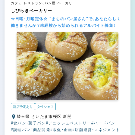
カフェ・レストラン、パン屋・ベーカリー
しびらきベーカリー
☆日曜・月曜定休☆ "まちのパン屋さん"で、あなたらしく
働きませんか？未経験から始められるアルバイト募集！
新店予定あり
女性シェフ
埼玉県 さいたま市桜区 新開
#食パン・菓子パン
#デニッシュペストリー
#ハードパン
#調理パン
#商品開発
#販促・企画
#店舗運営・マネジメント