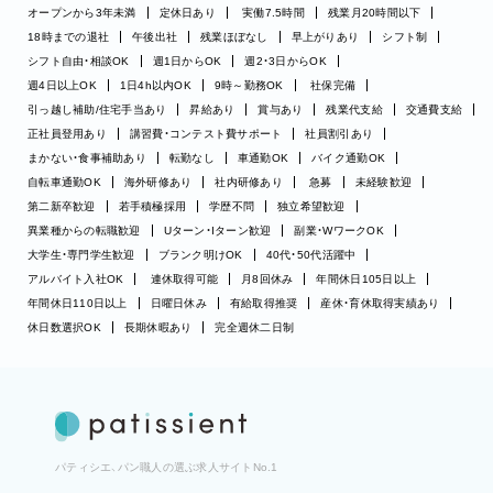
オープンから3年未満
定休日あり
実働7.5時間
残業月20時間以下
18時までの退社
午後出社
残業ほぼなし
早上がりあり
シフト制
シフト自由・相談OK
週1日からOK
週2・3日からOK
週4日以上OK
1日4h以内OK
9時～勤務OK
社保完備
引っ越し補助/住宅手当あり
昇給あり
賞与あり
残業代支給
交通費支給
正社員登用あり
講習費・コンテスト費サポート
社員割引あり
まかない・食事補助あり
転勤なし
車通勤OK
バイク通勤OK
自転車通勤OK
海外研修あり
社内研修あり
急募
未経験歓迎
第二新卒歓迎
若手積極採用
学歴不問
独立希望歓迎
異業種からの転職歓迎
Uターン・Iターン歓迎
副業・WワークOK
大学生・専門学生歓迎
ブランク明けOK
40代・50代活躍中
アルバイト入社OK
連休取得可能
月8回休み
年間休日105日以上
年間休日110日以上
日曜日休み
有給取得推奨
産休・育休取得実績あり
休日数選択OK
長期休暇あり
完全週休二日制
パティシエ、パン職人の選ぶ求人サイトNo.1