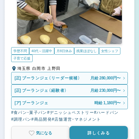
学歴不問
40代～活躍中
月8日休み
残業ほぼなし
女性シェフ
子育て応援
埼玉県 白岡市 上野田
[正]
ブーランジェ（リーダー候補）
月給 280,000円〜
[正]
ブーランジェ（経験者）
月給 230,000円〜
[ア]
ブーランジェ
時給 1,180円〜
#食パン・菓子パン
#デニッシュペストリー
#ハードパン
#調理パン
#商品開発
#店舗運営・マネジメント
気になる
詳しくみる