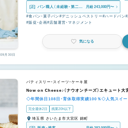
[正]
パン職人（未経験・第二新
月給 243,000円〜
卒）
#食パン・菓子パン
#デニッシュペストリー
#ハードパン
#販促・企画
#店舗運営・マネジメント
気になる
09月30日
パティスリー・スイーツ・ケーキ屋
Now on Cheese♪（ナウオンチーズ）エキュート大
◇年間休日108日・育休取得実績100％◇人気スイ
完全週休2日
残業20h以下
埼玉県 さいたま市大宮区 錦町
[正]
販売・接客
月給 282,000円〜