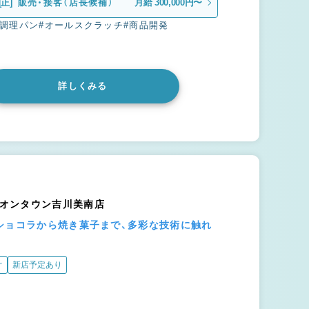
[正]
販売・接客（店長候補）
月給 300,000円〜
#調理パン
#オールスクラッチ
#商品開発
詳しくみる
ュ）イオンタウン吉川美南店
ショコラから焼き菓子まで、多彩な技術に触れ
ぐ
新店予定あり