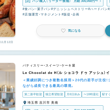
[正]
パン職人（リーダー候補）
月給 300,000円〜
#食パン・菓子パン
#デニッシュペストリー
#ハードパン
#店舗運営・マネジメント
#販促・企画
気になる
11月12日
パティスリー・スイーツ・ケーキ屋
Le Chocolat de H（ル ショコラ ドゥ アッシ
＜業績好調につき複数名採用＞20代の若手が主役！
ながら成長できる最高の環境。
第二新卒歓迎
独立希望歓迎
月8日休み
〜18時退社
駅す
埼玉県 吉川市 美南