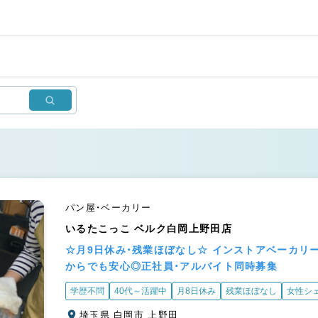
パン屋・ベーカリー
いるたこっこ ベルク白岡上野田店
☆月9日休み・残業ほぼなし☆ インストアベーカリ
からでも安心◎正社員・アルバイト同時募集
学歴不問
40代～活躍中
月8日休み
残業ほぼなし
女性シ
埼玉県 白岡市 上野田