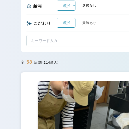
選択
給与
選択なし
選択
こだわり
賞与あり
58
全
店舗
（114求人）