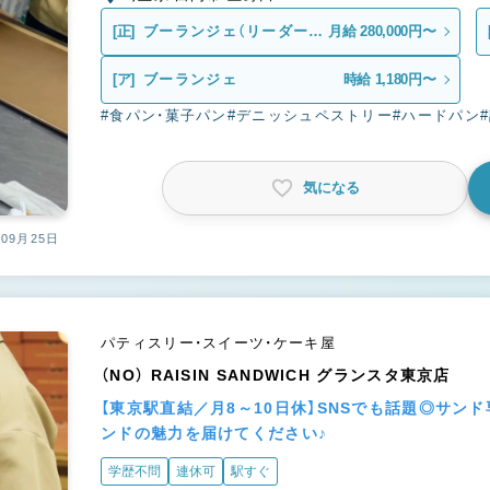
[正]
ブーランジェ（リーダー候
月給 280,000円〜
補）
[ア]
ブーランジェ
時給 1,180円〜
#食パン・菓子パン
#デニッシュペストリー
#ハードパン
気になる
09月25日
パティスリー・スイーツ・ケーキ屋
（NO） RAISIN SANDWICH グランスタ東京店
【東京駅直結／月8～10日休】SNSでも話題◎サ
ンドの魅力を届けてください♪
学歴不問
連休可
駅すぐ