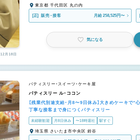
東京都 千代田区 丸の内
[正]
販売・接客
月給 258,525円〜
気になる
12月18日
パティスリー・スイーツ・ケーキ屋
パティスリー ル・ココン
【残業代別途支給・月8〜9日休み】大きめケーキで
丁寧な接客まで身につくパティスリー
未経験歓迎
月8日休み
〜18時退社
駅すぐ
埼玉県 さいたま市中央区 鈴谷