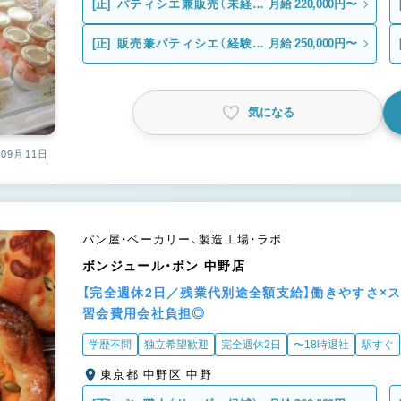
[正]
パティシエ兼販売（未経
月給 220,000円〜
験）
[正]
販売兼パティシエ（経験
月給 250,000円〜
者）
気になる
09月11日
パン屋・ベーカリー、製造工場・ラボ
ボンジュール・ボン 中野店
【完全週休2日／残業代別途全額支給】働きやすさ×
習会費用会社負担◎
学歴不問
独立希望歓迎
完全週休2日
〜18時退社
駅すぐ
東京都 中野区 中野