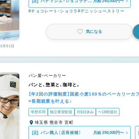
[正]
パティシエ・ショコラティ
月給 240,000円〜
エ
#チョコレート・ショコラ
#デニッシュペストリー
気になる
12月31日
パン屋・ベーカリー
パンと、惣菜と、珈琲と。
【年2回の評価制度】国産小麦100％のベーカリー
×長期就業を叶える♪
学歴不問
独立希望歓迎
月8日休み
〜18時退社
埼玉県 熊谷市 宮町
[正]
パン職人（店長候補）
月給 290,000円〜