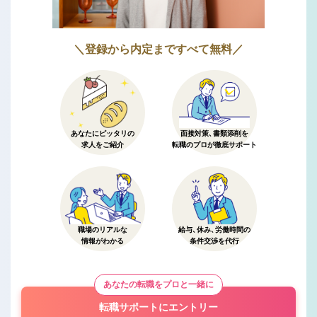
＼登録から内定まですべて無料／
あなたにピッタリの
面接対策、書類添削を
求人をご紹介
転職のプロが徹底サポート
職場のリアルな
給与、休み、労働時間の
情報がわかる
条件交渉を代行
あなたの転職をプロと一緒に
転職サポートにエントリー