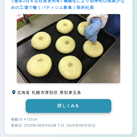
《週休2日＆正社員登用有》機械化により効率性◎残業少な
めの工場で働くパティシエ募集｜契約社員
北海道 札幌市厚別区 厚別東五条
詳しくみる
掲載ID 472324
更新日：2020年08月05日
終了日：2020年08月05日