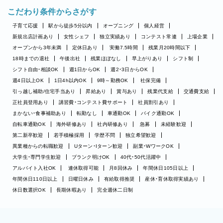
こだわり条件からさがす
子育て応援
駅から徒歩5分以内
オープニング
個人経営
新規出店計画あり
女性シェフ
独立実績あり
コンテスト常連
上場企業
オープンから3年未満
定休日あり
実働7.5時間
残業月20時間以下
18時までの退社
午後出社
残業ほぼなし
早上がりあり
シフト制
シフト自由・相談OK
週1日からOK
週2・3日からOK
週4日以上OK
1日4h以内OK
9時～勤務OK
社保完備
引っ越し補助/住宅手当あり
昇給あり
賞与あり
残業代支給
交通費支給
正社員登用あり
講習費・コンテスト費サポート
社員割引あり
まかない・食事補助あり
転勤なし
車通勤OK
バイク通勤OK
自転車通勤OK
海外研修あり
社内研修あり
急募
未経験歓迎
第二新卒歓迎
若手積極採用
学歴不問
独立希望歓迎
異業種からの転職歓迎
Uターン・Iターン歓迎
副業・WワークOK
大学生・専門学生歓迎
ブランク明けOK
40代・50代活躍中
アルバイト入社OK
連休取得可能
月8回休み
年間休日105日以上
年間休日110日以上
日曜日休み
有給取得推奨
産休・育休取得実績あり
休日数選択OK
長期休暇あり
完全週休二日制