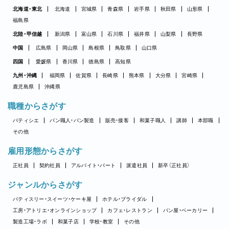
北海道・東北
北海道
宮城県
青森県
岩手県
秋田県
山形県
福島県
北陸・甲信越
新潟県
富山県
石川県
福井県
山梨県
長野県
中国
広島県
岡山県
島根県
鳥取県
山口県
四国
愛媛県
香川県
徳島県
高知県
九州・沖縄
福岡県
佐賀県
長崎県
熊本県
大分県
宮崎県
鹿児島県
沖縄県
職種からさがす
パティシエ
パン職人・パン製造
販売・接客
和菓子職人
講師
本部職
その他
雇用形態からさがす
正社員
契約社員
アルバイト・パート
派遣社員
新卒（正社員）
ジャンルからさがす
パティスリー・スイーツ・ケーキ屋
ホテル・ブライダル
工房・アトリエ・オンラインショップ
カフェ・レストラン
パン屋・ベーカリー
製造工場・ラボ
和菓子店
学校・教室
その他