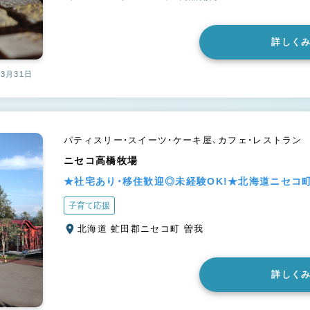
詳しく
03月31日
パティスリー・スイーツ・ケーキ屋、カフェ・レストラン
ニセコ高橋牧場
★社宅あり・移住歓迎◎未経験OK!★北海道ニセコ
子育て応援
北海道 虻田郡ニセコ町 曽我
詳しく