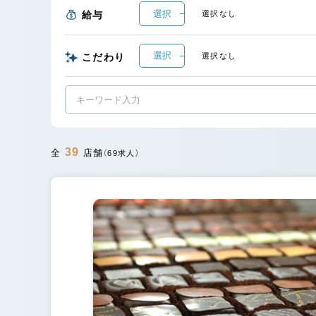
選択
給与
選択なし
選択
こだわり
選択なし
39
全
店舗
（69求人）