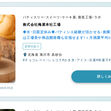
パティスリー・スイーツ・ケーキ屋、製造工場・ラボ
株式会社梅屋本社工場
◆水・日固定休み◆パティシエ経験が活かせる♪創業
は工場長や商品開発職も目指せます！＜月残業平均1
定休日あり
北海道 旭川市 高砂台
#チョコレート・ショコラ
#かき氷・アイス・冷菓
#和菓子
詳しく
08月05日