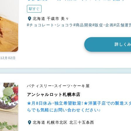
駅すぐ
北海道 千歳市 美々
#チョコレート・ショコラ
#商品開発
#販促・企画
#店舗運
詳しく
12月02日
パティスリー・スイーツ・ケーキ屋
アンシャルロット札幌本店
★月8日休み・独立希望歓迎！★洋菓子店での製造ス
らでも気軽にお問い合わせください♪
北海道 札幌市北区 北三十五条西