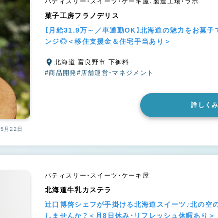
パティスリー・スイーツ・ケーキ屋、製造工場・ラボ
菓子工房フラノデリス
【月給31.9万～／車通勤OK】北海道の魅力をお菓
ンジ◎＜移住支援金＆住宅手当あり＞
北海道 富良野市 下御料
#商品開発
#店舗運営・マネジメント
詳しく
05月22日
パティスリー・スイーツ・ケーキ屋
北海道牛乳カステラ
辻口博啓シェフが手掛ける北海道スイーツ♪北の空
しませんか？＜月8日休み・リフレッシュ休暇あり＞