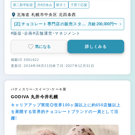
第二新卒歓迎
月8日休み
駅すぐ
子育て応援
北海道 札幌市中央区 北四条西
[正]
チョコレート専門店の販売スタッ
月給 200,000円〜
フ
#販促・企画
#店舗運営・マネジメント
気になる
詳しくみる
掲載ID 300162J
更新日：2024年08月21日
終了日：2027年12月31日
パティスリー・スイーツ・ケーキ屋
GODIVA 丸井今井札幌
キャリアアップ実現◎世界100ヶ国以上に約650店舗以上
を展開する世界的チョコレートブランドの一員として活
躍！