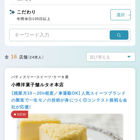
こだわり
選択
年間休日105日以上
16
全
店舗
（24求人）
パティスリー・スイーツ・ケーキ屋
小樽洋菓子舗ルタオ本店
【残業月10～20h程度／車通勤OK】人気スイーツブランド
の製造で一生モノの技術が身につく◎コンテスト挑戦も会
社が応援！
NEW