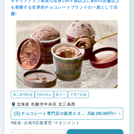
キャリアアップ実現◎世界100ヶ国以上に約650店舗以上
を展開する世界的チョコレートブランドの一員として活
躍！
第二新卒歓迎
月8日休み
駅すぐ
子育て応援
北海道 札幌市中央区 北三条西
[正]
チョコレート専門店の販売スタッ
月給 200,000円〜
フ
#販促・企画
#店舗運営・マネジメント