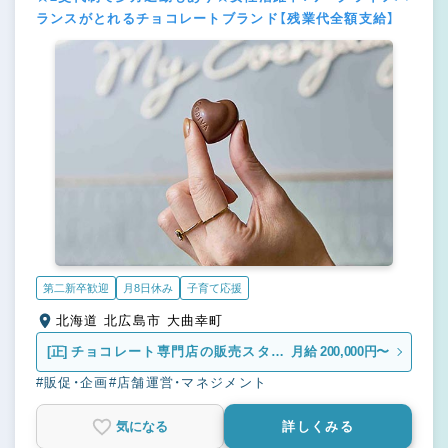
ランスがとれるチョコレートブランド【残業代全額支給】
第二新卒歓迎
月8日休み
子育て応援
北海道 北広島市 大曲幸町
[正]
チョコレート専門店の販売スタッ
月給 200,000円〜
フ
#販促・企画
#店舗運営・マネジメント
気になる
詳しくみる