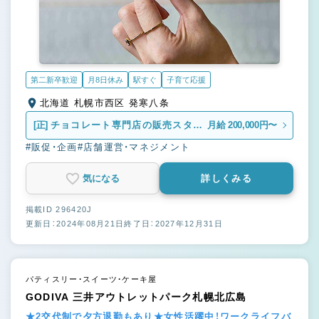
第二新卒歓迎
月8日休み
駅すぐ
子育て応援
北海道 札幌市西区 発寒八条
[正]
チョコレート専門店の販売スタッ
月給 200,000円〜
フ
#販促・企画
#店舗運営・マネジメント
気になる
詳しくみる
掲載ID 296420J
更新日：2024年08月21日
終了日：2027年12月31日
パティスリー・スイーツ・ケーキ屋
GODIVA 三井アウトレットパーク札幌北広島
★2交代制で夕方退勤もあり★女性活躍中！ワークライフバ