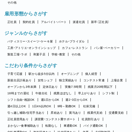
その他
雇用形態からさがす
正社員
契約社員
アルバイト・パート
派遣社員
新卒（正社員）
ジャンルからさがす
パティスリー・スイーツ・ケーキ屋
ホテル・ブライダル
工房・アトリエ・オンラインショップ
カフェ・レストラン
パン屋・ベーカリー
製造工場・ラボ
和菓子店
学校・教室
その他
こだわり条件からさがす
子育て応援
駅から徒歩5分以内
オープニング
個人経営
新規出店計画あり
女性シェフ
独立実績あり
コンテスト常連
上場企業
オープンから3年未満
定休日あり
実働7.5時間
残業月20時間以下
18時までの退社
午後出社
残業ほぼなし
早上がりあり
シフト制
シフト自由・相談OK
週1日からOK
週2・3日からOK
週4日以上OK
1日4h以内OK
9時～勤務OK
社保完備
引っ越し補助/住宅手当あり
昇給あり
賞与あり
残業代支給
交通費支給
正社員登用あり
講習費・コンテスト費サポート
社員割引あり
まかない・食事補助あり
転勤なし
車通勤OK
バイク通勤OK