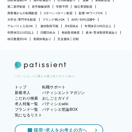
自転車通勤OK
海外研修あり
社内研修あり
急募
未経験歓迎
第二新卒歓迎
若手積極採用
学歴不問
独立希望歓迎
異業種からの転職歓迎
Uターン・Iターン歓迎
副業・WワークOK
大学生・専門学生歓迎
ブランク明けOK
40代・50代活躍中
アルバイト入社OK
連休取得可能
月8回休み
年間休日105日以上
年間休日110日以上
日曜日休み
有給取得推奨
産休・育休取得実績あり
休日数選択OK
長期休暇あり
完全週休二日制
パティシエ、パン職人の選ぶ求人サイトNo.1
トップ
転職サポート
新着求人
パティシエントマガジン
こだわり検索
おしごとガイド
求人特集一覧
パティシエwiki
ブランド一覧
パティシエ世論BOX
気になるリスト
採用・求人をお考えの方へ