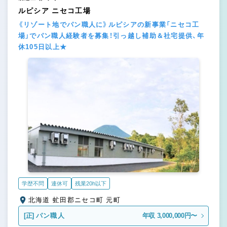
ルピシア ニセコ工場
《リゾート地でパン職人に》ルピシアの新事業「ニセコ工
場」でパン職人経験者を募集！引っ越し補助＆社宅提供、年
休105日以上★
学歴不問
連休可
残業20h以下
北海道 虻田郡ニセコ町 元町
[正]
パン職人
年収 3,000,000円〜