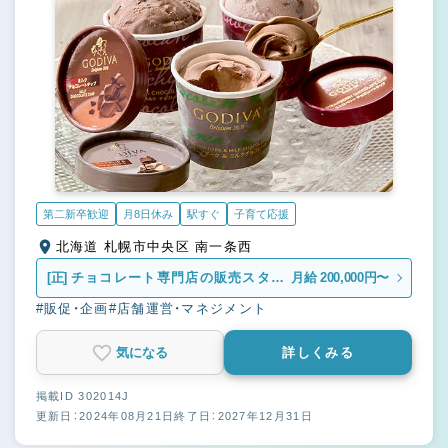
第二新卒歓迎
月8日休み
駅すぐ
子育て応援
北海道 札幌市中央区 南一条西
[正]
チョコレート専門店の販売スタッ
月給 200,000円〜
フ
#販促・企画
#店舗運営・マネジメント
気になる
詳しくみる
掲載ID 302014J
更新日：2024年08月21日
終了日：2027年12月31日