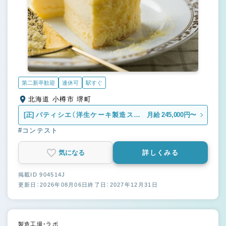
第二新卒歓迎
連休可
駅すぐ
北海道 小樽市 堺町
[正]
パティシエ（洋生ケーキ製造スタ
月給 245,000円〜
ッフ）
#コンテスト
気になる
詳しくみる
掲載ID 904514J
更新日：2026年08月06日
終了日：2027年12月31日
製造工場・ラボ