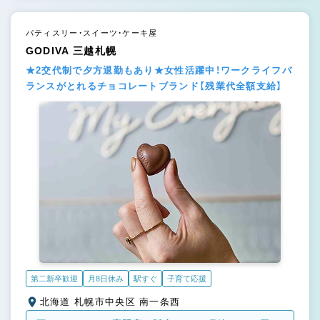
パティスリー・スイーツ・ケーキ屋
GODIVA 三越札幌
★2交代制で夕方退勤もあり★女性活躍中！ワークライフバ
ランスがとれるチョコレートブランド【残業代全額支給】
第二新卒歓迎
月8日休み
駅すぐ
子育て応援
北海道 札幌市中央区 南一条西