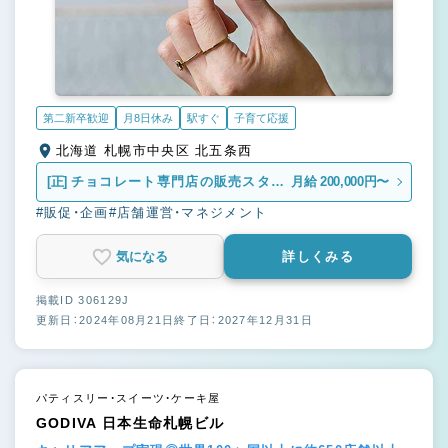
第二新卒歓迎
月8日休み
駅すぐ
子育て応援
北海道 札幌市中央区 北五条西
[正]
チョコレート専門店の販売スタッ
月給 200,000円〜
フ
#販促・企画
#店舗運営・マネジメント
気になる
詳しくみる
掲載ID 306129J
更新日：2024年08月21日
終了日：2027年12月31日
パティスリー・スイーツ・ケーキ屋
GODIVA 日本生命札幌ビル