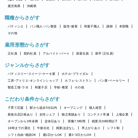
鹿児島県
沖縄県
職種からさがす
パティシエ
パン職人・パン製造
販売・接客
和菓子職人
講師
本部職
その他
雇用形態からさがす
正社員
契約社員
アルバイト・パート
派遣社員
新卒（正社員）
ジャンルからさがす
パティスリー・スイーツ・ケーキ屋
ホテル・ブライダル
工房・アトリエ・オンラインショップ
カフェ・レストラン
パン屋・ベーカリー
製造工場・ラボ
和菓子店
学校・教室
その他
こだわり条件からさがす
子育て応援
駅から徒歩5分以内
オープニング
個人経営
新規出店計画あり
女性シェフ
独立実績あり
コンテスト常連
上場企業
オープンから3年未満
定休日あり
実働7.5時間
残業月20時間以下
18時までの退社
午後出社
残業ほぼなし
早上がりあり
シフト制
シフト自由・相談OK
週1日からOK
週2・3日からOK