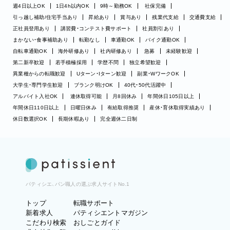
週4日以上OK
1日4h以内OK
9時～勤務OK
社保完備
引っ越し補助/住宅手当あり
昇給あり
賞与あり
残業代支給
交通費支給
正社員登用あり
講習費・コンテスト費サポート
社員割引あり
まかない・食事補助あり
転勤なし
車通勤OK
バイク通勤OK
自転車通勤OK
海外研修あり
社内研修あり
急募
未経験歓迎
第二新卒歓迎
若手積極採用
学歴不問
独立希望歓迎
異業種からの転職歓迎
Uターン・Iターン歓迎
副業・WワークOK
大学生・専門学生歓迎
ブランク明けOK
40代・50代活躍中
アルバイト入社OK
連休取得可能
月8回休み
年間休日105日以上
年間休日110日以上
日曜日休み
有給取得推奨
産休・育休取得実績あり
休日数選択OK
長期休暇あり
完全週休二日制
パティシエ、パン職人の選ぶ求人サイトNo.1
トップ
転職サポート
新着求人
パティシエントマガジン
こだわり検索
おしごとガイド