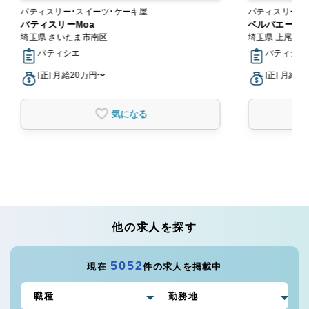
パティスリー・スイーツ・ケーキ屋
パティスリー・スイーツ
パティスリーMoa
ン
ベルパエーゼ 
埼玉県 さいたま市南区
埼玉県 上尾市
パティシエ
パティシエ
[正] 月給20万円〜
[正] 月給2
気になる
他の求人を探す
5052
現在
件の求人を掲載中