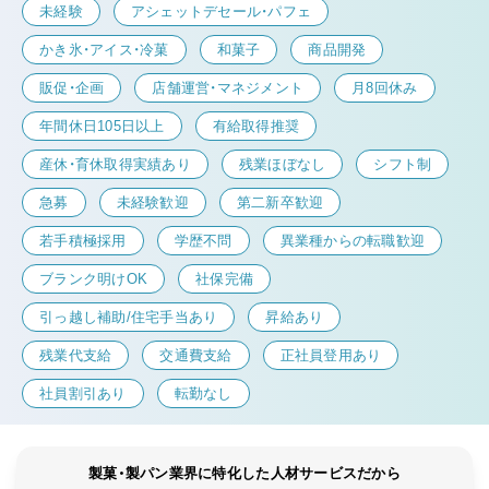
未経験
アシェットデセール・パフェ
かき氷・アイス・冷菓
和菓子
商品開発
販促・企画
店舗運営・マネジメント
月8回休み
年間休日105日以上
有給取得推奨
産休・育休取得実績あり
残業ほぼなし
シフト制
急募
未経験歓迎
第二新卒歓迎
若手積極採用
学歴不問
異業種からの転職歓迎
ブランク明けOK
社保完備
引っ越し補助/住宅手当あり
昇給あり
残業代支給
交通費支給
正社員登用あり
社員割引あり
転勤なし
製菓・製パン業界に特化した人材サービスだから