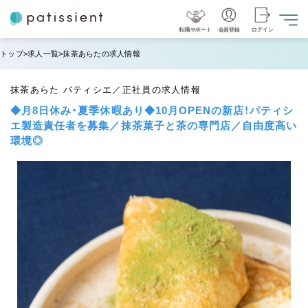
転職サポート
会員登録
ログイン
トップ
求人一覧
抹茶あらたの求人情報
抹茶あらた パティシエ／正社員の求人情報
◆月8日休み・夏季休暇あり◆10月OPENの新店！パティシ
エ製造責任者を募集／抹茶菓子と茶の専門店／自由度高い
環境◎