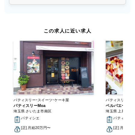
この求人に近い求人
パティスリー・スイーツ・ケーキ屋
パティスリー・スイーツ
パティスリーMoa
トラン
ベルパエーゼ 
埼玉県 さいたま市南区
埼玉県 上尾市
パティシエ
パティシエ
[正] 月給20万円〜
[正] 月給26