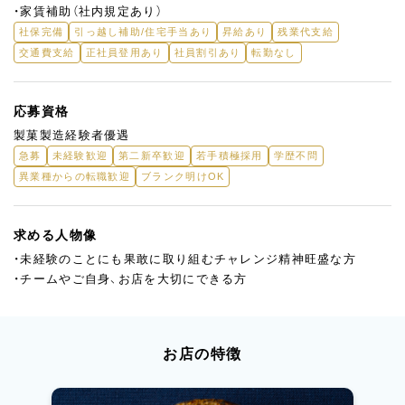
・家賃補助（社内規定あり）
社保完備
引っ越し補助/住宅手当あり
昇給あり
残業代支給
交通費支給
正社員登用あり
社員割引あり
転勤なし
応募資格
製菓製造経験者優遇
急募
未経験歓迎
第二新卒歓迎
若手積極採用
学歴不問
異業種からの転職歓迎
ブランク明けOK
求める人物像
・未経験のことにも果敢に取り組むチャレンジ精神旺盛な方
・チームやご自身、お店を大切にできる方
お店の特徴