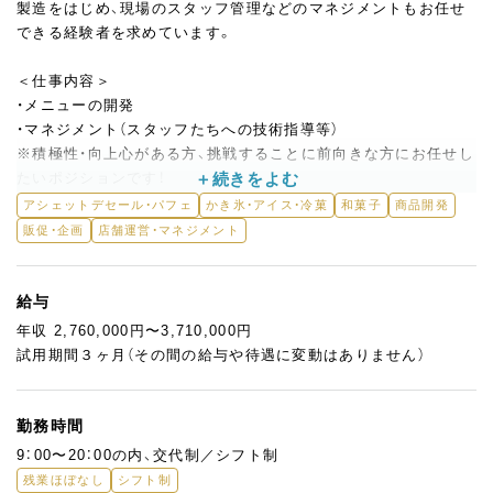
製造をはじめ、現場のスタッフ管理などのマネジメントもお任せ
できる経験者を求めています。
＜仕事内容＞
・メニューの開発
・マネジメント（スタッフたちへの技術指導等）
※積極性・向上心がある方、挑戦することに前向きな方にお任せし
たいポジションです！
アシェットデセール・パフェ
かき氷・アイス・冷菓
和菓子
商品開発
＜今後の展望＞
販促・企画
店舗運営・マネジメント
・自社が手がける店舗で提供するデザートの開発
チャレンジを楽しみながら経験を積んでいける環境です！
給与
入社後は、能力・経験に応じてお任せする仕事を決定していきま
年収 2,760,000円〜3,710,000円
す。
試用期間３ヶ月（その間の給与や待遇に変動はありません）
そのため、面接時に希望や当社でチャレンジしたいこと、将来の目
標などをお聞かせください。
自由度の高さが会社の魅力でもあるので、ぜひあなたの経験やス
勤務時間
キルを発揮してください◎
9：00〜20：00の内、交代制／シフト制
残業ほぼなし
シフト制