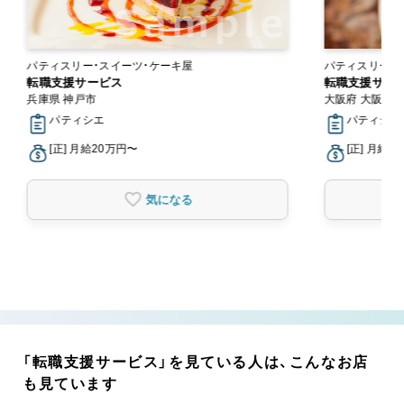
パティスリー・スイーツ・ケーキ屋
パティスリー・
転職支援サービス
転職支援サー
兵庫県 神戸市
大阪府 大阪市
パティシエ
パティシエ
[正] 月給20万円〜
[正] 月給2
気になる
「転職支援サービス」を見ている人は、こんなお店
も見ています