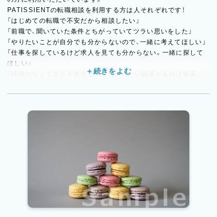
PATISSIENTの転職相談を利用する方は人それぞれです！
「はじめての転職で不安だから相談したい」
「前職で、聞いていた条件とちがっていてツラい思いをした」
「やりたいことが自分でも分からないので、一緒に考えてほしい」
「仕事を探しているけど求人を見ても分からない。一緒に探して
ほしい」
「時間がなくて求人を見るヒマがない。いい職場があれば提案し
てほしい」
◆このような紹介先が多数あり【紹介実績有】◆
◎大手和洋菓子・ベーカリー企業
◎百貨店での和洋菓子・ベーカリー
◎個人店
◎地域密着型で複数店舗展開している和洋菓子・ベーカリー
◎焼き菓子専門店・チョコレート専門店・食パン専門店など）
◎非公開求人