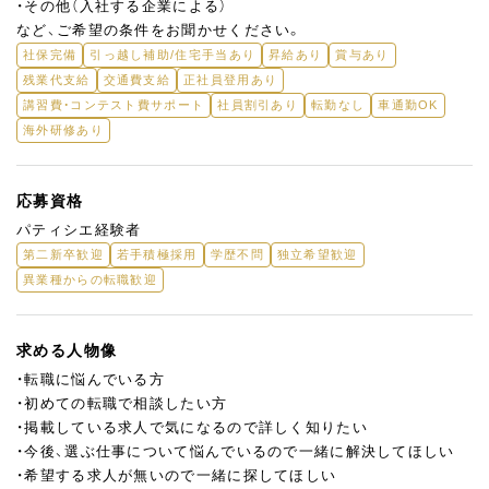
・その他（入社する企業による）
など、ご希望の条件をお聞かせください。
社保完備
引っ越し補助/住宅手当あり
昇給あり
賞与あり
残業代支給
交通費支給
正社員登用あり
講習費・コンテスト費サポート
社員割引あり
転勤なし
車通勤OK
海外研修あり
応募資格
パティシエ経験者
第二新卒歓迎
若手積極採用
学歴不問
独立希望歓迎
異業種からの転職歓迎
求める人物像
・転職に悩んでいる方
・初めての転職で相談したい方
・掲載している求人で気になるので詳しく知りたい
・今後、選ぶ仕事について悩んでいるので一緒に解決してほしい
・希望する求人が無いので一緒に探してほしい