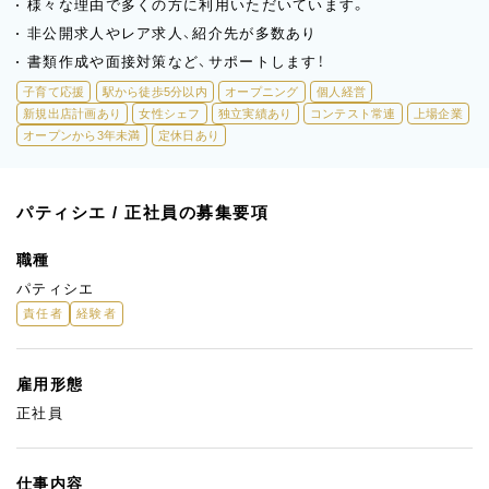
様々な理由で多くの方に利用いただいています。
非公開求人やレア求人、紹介先が多数あり
書類作成や面接対策など、サポートします！
子育て応援
駅から徒歩5分以内
オープニング
個人経営
新規出店計画あり
女性シェフ
独立実績あり
コンテスト常連
上場企業
オープンから3年未満
定休日あり
パティシエ / 正社員の募集要項
職種
パティシエ
責任者
経験者
雇用形態
正社員
仕事内容