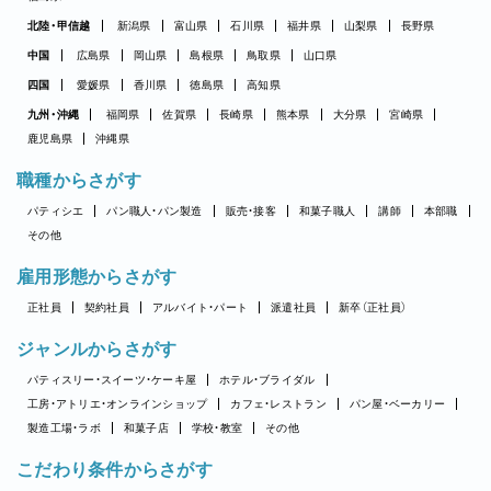
北陸・甲信越
新潟県
富山県
石川県
福井県
山梨県
長野県
中国
広島県
岡山県
島根県
鳥取県
山口県
四国
愛媛県
香川県
徳島県
高知県
九州・沖縄
福岡県
佐賀県
長崎県
熊本県
大分県
宮崎県
鹿児島県
沖縄県
職種からさがす
パティシエ
パン職人・パン製造
販売・接客
和菓子職人
講師
本部職
その他
雇用形態からさがす
正社員
契約社員
アルバイト・パート
派遣社員
新卒（正社員）
ジャンルからさがす
パティスリー・スイーツ・ケーキ屋
ホテル・ブライダル
工房・アトリエ・オンラインショップ
カフェ・レストラン
パン屋・ベーカリー
製造工場・ラボ
和菓子店
学校・教室
その他
こだわり条件からさがす