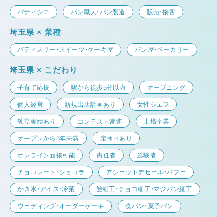
パティシエ
パン職人・パン製造
販売・接客
埼玉県 × 業種
パティスリー・スイーツ・ケーキ屋
パン屋・ベーカリー
埼玉県 × こだわり
子育て応援
駅から徒歩5分以内
オープニング
個人経営
新規出店計画あり
女性シェフ
独立実績あり
コンテスト常連
上場企業
オープンから3年未満
定休日あり
オンライン面接可能
責任者
経験者
チョコレート・ショコラ
アシェットデセール・パフェ
かき氷・アイス・冷菓
飴細工・チョコ細工・マジパン細工
ウェディング・オーダーケーキ
食パン・菓子パン