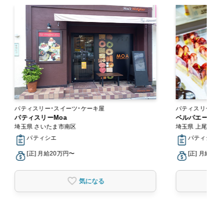
パティスリー・スイーツ・ケーキ屋
パティスリー・スイーツ
パティスリーMoa
ン
ベルパエーゼ 
埼玉県 さいたま市南区
埼玉県 上尾市
パティシエ
パティシエ
[正] 月給20万円〜
[正] 月給2
気になる