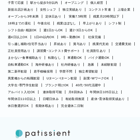
子育て応援
駅から徒歩5分以内
オープニング
個人経営
新規出店計画あり
女性シェフ
独立実績あり
コンテスト常連
上場企業
オープンから3年未満
定休日あり
実働7.5時間
残業月20時間以下
18時までの退社
午後出社
残業ほぼなし
早上がりあり
シフト制
シフト自由・相談OK
週1日からOK
週2・3日からOK
週4日以上OK
1日4h以内OK
9時～勤務OK
社保完備
引っ越し補助/住宅手当あり
昇給あり
賞与あり
残業代支給
交通費支給
正社員登用あり
講習費・コンテスト費サポート
社員割引あり
まかない・食事補助あり
転勤なし
車通勤OK
バイク通勤OK
自転車通勤OK
海外研修あり
社内研修あり
急募
未経験歓迎
第二新卒歓迎
若手積極採用
学歴不問
独立希望歓迎
異業種からの転職歓迎
Uターン・Iターン歓迎
副業・WワークOK
大学生・専門学生歓迎
ブランク明けOK
40代・50代活躍中
アルバイト入社OK
連休取得可能
月8回休み
年間休日105日以上
年間休日110日以上
日曜日休み
有給取得推奨
産休・育休取得実績あり
休日数選択OK
長期休暇あり
完全週休二日制