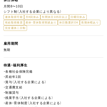
月間8〜10日
シフト制（入社する企業により異なる）
連休取得可能
月8回休み
年間休日105日以上
日曜日休み
有給取得推奨
産休・育休取得実績あり
休日数選択OK
長期休暇あり
完全週休二日制
雇用期間
無期
待遇・福利厚生
・各種社会保険完備
・昇給年1回
・賞与（入社する企業による）
・交通費支給
・制服貸与
・残業手当（入社する企業による）
・産休・育休制度（入社する企業による）