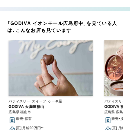
「GODIVA イオンモール広島府中」を見ている人
は、こんなお店も見ています
パティスリー・スイーツ・ケーキ屋
パティスリー・
GODIVA 天満屋福山
GODIVA 福
広島県 福山市
広島県 広島市
販売・接客
販売・接客
[正] 月給20万円〜
[正] 月給2