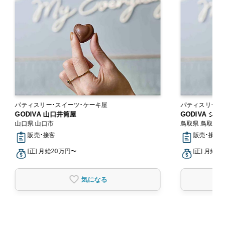
パティスリー・スイーツ・ケーキ屋
パティスリー・
GODIVA 山口井筒屋
GODIVA シ
山口県 山口市
鳥取県 鳥取市
販売・接客
販売・接客
[正] 月給20万円〜
[正] 月給2
気になる