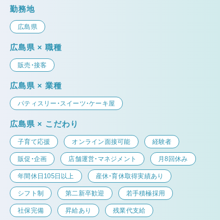
勤務地
広島県
広島県 × 職種
販売・接客
広島県 × 業種
パティスリー・スイーツ・ケーキ屋
広島県 × こだわり
子育て応援
オンライン面接可能
経験者
販促・企画
店舗運営・マネジメント
月8回休み
年間休日105日以上
産休・育休取得実績あり
シフト制
第二新卒歓迎
若手積極採用
社保完備
昇給あり
残業代支給