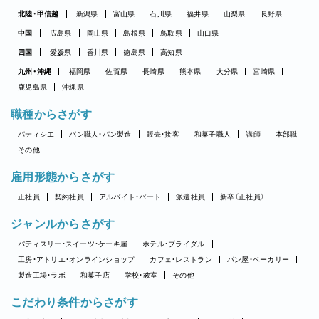
北陸・甲信越
新潟県
富山県
石川県
福井県
山梨県
長野県
中国
広島県
岡山県
島根県
鳥取県
山口県
四国
愛媛県
香川県
徳島県
高知県
九州・沖縄
福岡県
佐賀県
長崎県
熊本県
大分県
宮崎県
鹿児島県
沖縄県
職種からさがす
パティシエ
パン職人・パン製造
販売・接客
和菓子職人
講師
本部職
その他
雇用形態からさがす
正社員
契約社員
アルバイト・パート
派遣社員
新卒（正社員）
ジャンルからさがす
パティスリー・スイーツ・ケーキ屋
ホテル・ブライダル
工房・アトリエ・オンラインショップ
カフェ・レストラン
パン屋・ベーカリー
製造工場・ラボ
和菓子店
学校・教室
その他
こだわり条件からさがす