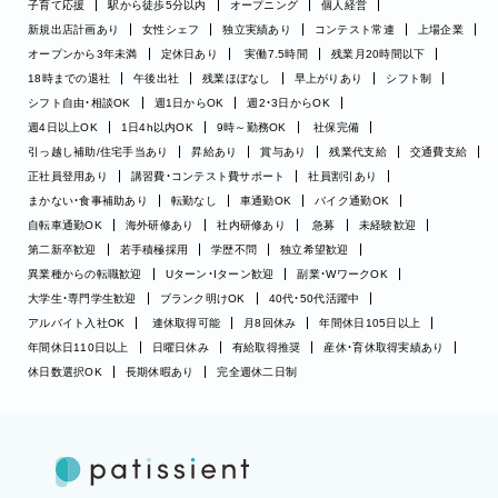
子育て応援
駅から徒歩5分以内
オープニング
個人経営
新規出店計画あり
女性シェフ
独立実績あり
コンテスト常連
上場企業
オープンから3年未満
定休日あり
実働7.5時間
残業月20時間以下
18時までの退社
午後出社
残業ほぼなし
早上がりあり
シフト制
シフト自由・相談OK
週1日からOK
週2・3日からOK
週4日以上OK
1日4h以内OK
9時～勤務OK
社保完備
引っ越し補助/住宅手当あり
昇給あり
賞与あり
残業代支給
交通費支給
正社員登用あり
講習費・コンテスト費サポート
社員割引あり
まかない・食事補助あり
転勤なし
車通勤OK
バイク通勤OK
自転車通勤OK
海外研修あり
社内研修あり
急募
未経験歓迎
第二新卒歓迎
若手積極採用
学歴不問
独立希望歓迎
異業種からの転職歓迎
Uターン・Iターン歓迎
副業・WワークOK
大学生・専門学生歓迎
ブランク明けOK
40代・50代活躍中
アルバイト入社OK
連休取得可能
月8回休み
年間休日105日以上
年間休日110日以上
日曜日休み
有給取得推奨
産休・育休取得実績あり
休日数選択OK
長期休暇あり
完全週休二日制