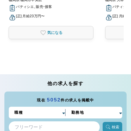
福岡県 福岡市中央区
福岡県 大牟田
パティシエ, 販売・接客
パティシエ
[正] 月給23万円〜
[正] 月給2
気になる
他の求人を探す
5052
現在
件の求人を掲載中
検索