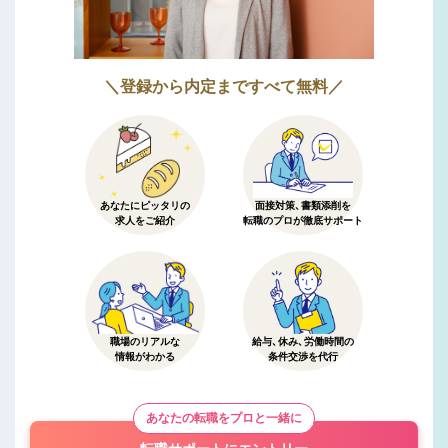
＼登録から内定まですべて無料／
あなたにピッタリの
面接対策、書類添削を
求人をご紹介
転職のプロが徹底サポート
職場のリアルな
給与、休み、労働時間の
情報がわかる
条件交渉を代行
あなたの転職をプロと一緒に