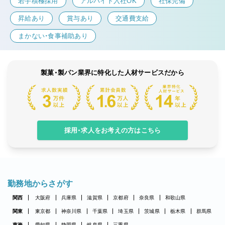
若手積極採用
アルバイト入社OK
社保完備
昇給あり
賞与あり
交通費支給
まかない・食事補助あり
製菓・製パン業界に特化した人材サービスだから
採用・求人をお考えの方はこちら
勤務地からさがす
関西
大阪府
兵庫県
滋賀県
京都府
奈良県
和歌山県
関東
東京都
神奈川県
千葉県
埼玉県
茨城県
栃木県
群馬県
東海
愛知県
静岡県
岐阜県
三重県