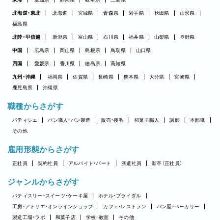
北海道・東北
北海道
宮城県
青森県
岩手県
秋田県
山形県
福島県
北陸・甲信越
新潟県
富山県
石川県
福井県
山梨県
長野県
中国
広島県
岡山県
島根県
鳥取県
山口県
四国
愛媛県
香川県
徳島県
高知県
九州・沖縄
福岡県
佐賀県
長崎県
熊本県
大分県
宮崎県
鹿児島県
沖縄県
職種からさがす
パティシエ
パン職人・パン製造
販売・接客
和菓子職人
講師
本部職
その他
雇用形態からさがす
正社員
契約社員
アルバイト・パート
派遣社員
新卒（正社員）
ジャンルからさがす
パティスリー・スイーツ・ケーキ屋
ホテル・ブライダル
工房・アトリエ・オンラインショップ
カフェ・レストラン
パン屋・ベーカリー
製造工場・ラボ
和菓子店
学校・教室
その他