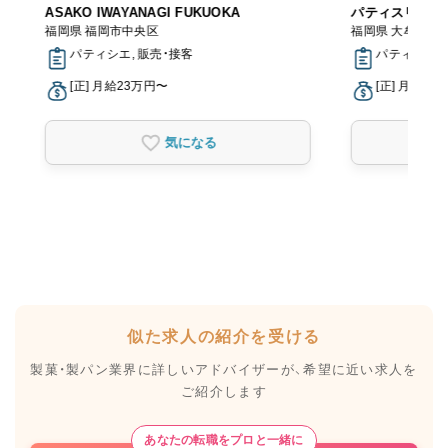
トラン
ASAKO IWAYANAGI FUKUOKA
パティスリープ
福岡県 福岡市中央区
福岡県 大牟田市
パティシエ, 販売・接客
パティシエ
[正] 月給23万円〜
[正] 月給20
気になる
似た求人の紹介を受ける
製菓・製パン業界に詳しいアドバイザーが、
希望に近い求人を
ご紹介します
あなたの転職をプロと一緒に