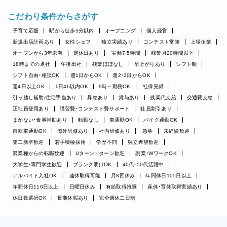
こだわり条件からさがす
子育て応援
駅から徒歩5分以内
オープニング
個人経営
新規出店計画あり
女性シェフ
独立実績あり
コンテスト常連
上場企業
オープンから3年未満
定休日あり
実働7.5時間
残業月20時間以下
18時までの退社
午後出社
残業ほぼなし
早上がりあり
シフト制
シフト自由・相談OK
週1日からOK
週2・3日からOK
週4日以上OK
1日4h以内OK
9時～勤務OK
社保完備
引っ越し補助/住宅手当あり
昇給あり
賞与あり
残業代支給
交通費支給
正社員登用あり
講習費・コンテスト費サポート
社員割引あり
まかない・食事補助あり
転勤なし
車通勤OK
バイク通勤OK
自転車通勤OK
海外研修あり
社内研修あり
急募
未経験歓迎
第二新卒歓迎
若手積極採用
学歴不問
独立希望歓迎
異業種からの転職歓迎
Uターン・Iターン歓迎
副業・WワークOK
大学生・専門学生歓迎
ブランク明けOK
40代・50代活躍中
アルバイト入社OK
連休取得可能
月8回休み
年間休日105日以上
年間休日110日以上
日曜日休み
有給取得推奨
産休・育休取得実績あり
休日数選択OK
長期休暇あり
完全週休二日制