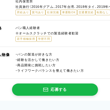
社内保育所
社員旅行（2016年グアム、2017年台湾、2018年タイ、2019
昇給あり
賞与あり
社保完備
車通勤OK
交通費支給
転勤なし
格
パン職人経験者
※オールスクラッチでの製造経験者歓迎
若手積極採用
学歴不問
人物像
・パンの製造が好きな方
・経験を活かして働きたい方
・商品開発に挑戦したい方
・ライフワークバランスを整えて働きたい方
応募する