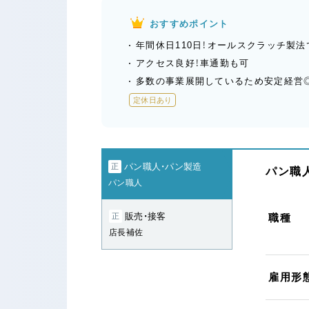
おすすめポイント
年間休日110日！オールスクラッチ製
アクセス良好！車通勤も可
多数の事業展開しているため安定経営
定休日あり
パン職人・パン製造
正
パン職人
パン職人
販売・接客
正
職種
店長補佐
雇用形