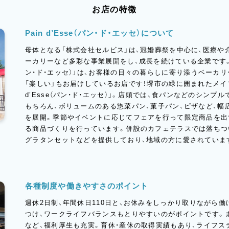
お店の特徴
Pain d’Esse（パン・ド・エッセ）について
母体となる「株式会社セルビス」は、冠婚葬祭を中心に、医療や
ーカリーなど多彩な事業展開をし、成長を続けている企業です。その中
ン・ド・エッセ）」は、お客様の日々の暮らしに寄り添うベーカリ
「楽しい」もお届けしているお店です！堺市の緑に囲まれたメイプ
d’Esse（パン・ド・エッセ）」。店頭では、食パンなどのシン
もちろん、ボリュームのある惣菜パン、菓子パン、ピザなど、
を展開。季節やイベントに応じてフェアを行って限定商品を出
る商品づくりを行っています。併設のカフェテラスでは落ちつ
グラタンセットなどを提供しており、地域の方に愛されていま
各種制度や働きやすさのポイント
週休2日制、年間休日110日と、お休みをしっかり取りながら
つけ、ワークライフバランスもとりやすいのがポイントです。
など、福利厚生も充実。育休・産休の取得実績もあり、ライフ