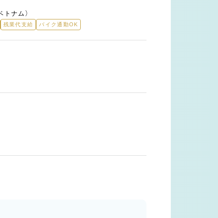
年ベトナム）
残業代支給
バイク通勤OK