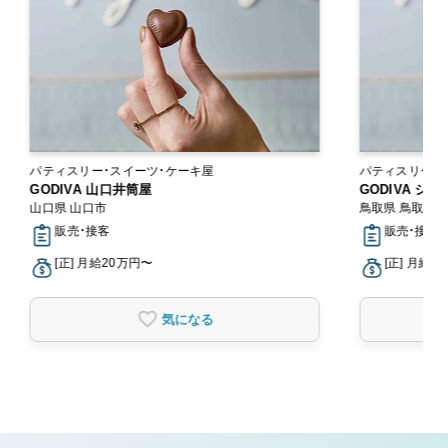
パティスリー・スイーツ・ケーキ屋
パティスリー・
GODIVA 山口井筒屋
GODIVA シ
山口県 山口市
鳥取県 鳥取市
販売・接客
販売・接客
[正] 月給20万円〜
[正] 月給2
気になる