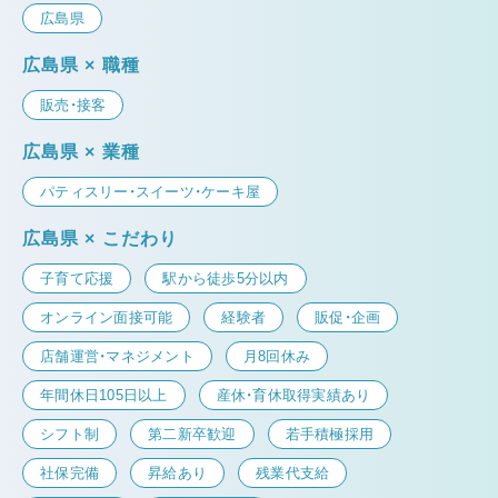
広島県
広島県 × 職種
販売・接客
広島県 × 業種
パティスリー・スイーツ・ケーキ屋
広島県 × こだわり
子育て応援
駅から徒歩5分以内
オンライン面接可能
経験者
販促・企画
店舗運営・マネジメント
月8回休み
年間休日105日以上
産休・育休取得実績あり
シフト制
第二新卒歓迎
若手積極採用
社保完備
昇給あり
残業代支給