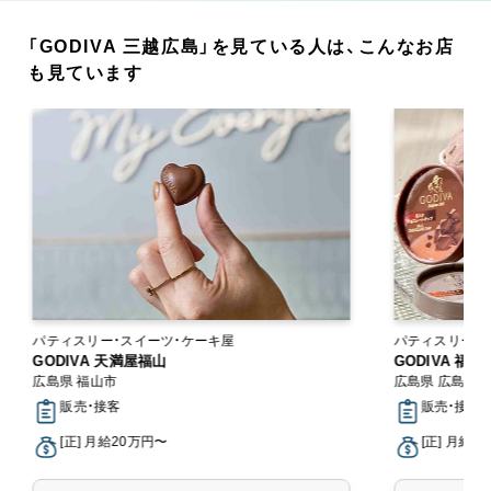
「GODIVA 三越広島」を見ている人は、こんなお店
も見ています
パティスリー・スイーツ・ケーキ屋
パティスリー・
GODIVA 天満屋福山
GODIVA 福
広島県 福山市
広島県 広島市
販売・接客
販売・接客
[正] 月給20万円〜
[正] 月給2