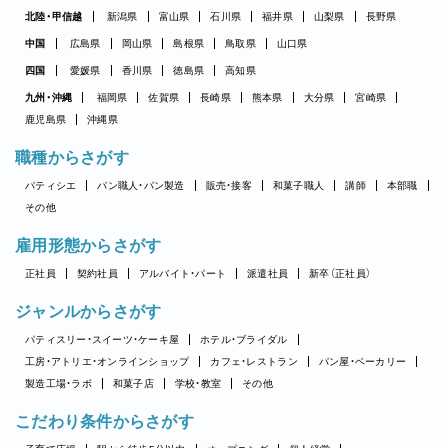
北陸・甲信越
新潟県
富山県
石川県
福井県
山梨県
長野県
中国
広島県
岡山県
島根県
鳥取県
山口県
四国
愛媛県
香川県
徳島県
高知県
九州・沖縄
福岡県
佐賀県
長崎県
熊本県
大分県
宮崎県
鹿児島県
沖縄県
職種からさがす
パティシエ
パン職人・パン製造
販売・接客
和菓子職人
講師
本部職
その他
雇用形態からさがす
正社員
契約社員
アルバイト・パート
派遣社員
新卒（正社員）
ジャンルからさがす
パティスリー・スイーツ・ケーキ屋
ホテル・ブライダル
工房・アトリエ・オンラインショップ
カフェ・レストラン
パン屋・ベーカリー
製造工場・ラボ
和菓子店
学校・教室
その他
こだわり条件からさがす