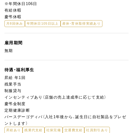
※年間休日106日
有給休暇
慶弔休暇
月8回休み
年間休日105日以上
産休・育休取得実績あり
雇用期間
無期
待遇・福利厚生
昇給 年1回
残業手当
制服貸与
インセンティブあり（店舗の売上達成率に応じて支給）
慶弔金制度
定期健康診断
バースデーゴディバ（入社1年後から、誕生日に自社製品をプレゼ
ントします）
昇給あり
残業代支給
社保完備
交通費支給
社員割引あり