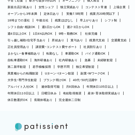
子育て応援
駅から徒歩5分以内
オープニング
個人経営
新規出店計画あり
女性シェフ
独立実績あり
コンテスト常連
上場企業
オープンから3年未満
定休日あり
実働7.5時間
残業月20時間以下
18時までの退社
午後出社
残業ほぼなし
早上がりあり
シフト制
シフト自由・相談OK
週1日からOK
週2・3日からOK
週4日以上OK
1日4h以内OK
9時～勤務OK
社保完備
引っ越し補助/住宅手当あり
昇給あり
賞与あり
残業代支給
交通費支給
正社員登用あり
講習費・コンテスト費サポート
社員割引あり
まかない・食事補助あり
転勤なし
車通勤OK
バイク通勤OK
自転車通勤OK
海外研修あり
社内研修あり
急募
未経験歓迎
第二新卒歓迎
若手積極採用
学歴不問
独立希望歓迎
異業種からの転職歓迎
Uターン・Iターン歓迎
副業・WワークOK
大学生・専門学生歓迎
ブランク明けOK
40代・50代活躍中
アルバイト入社OK
連休取得可能
月8回休み
年間休日105日以上
年間休日110日以上
日曜日休み
有給取得推奨
産休・育休取得実績あり
休日数選択OK
長期休暇あり
完全週休二日制