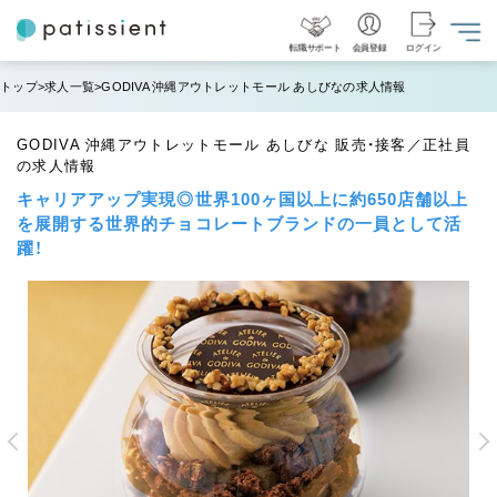
転職サポート
会員登録
ログイン
トップ
求人一覧
GODIVA 沖縄アウトレットモール あしびなの求人情報
GODIVA 沖縄アウトレットモール あしびな 販売・接客／正社員
の求人情報
キャリアアップ実現◎世界100ヶ国以上に約650店舗以上
を展開する世界的チョコレートブランドの一員として活
躍！