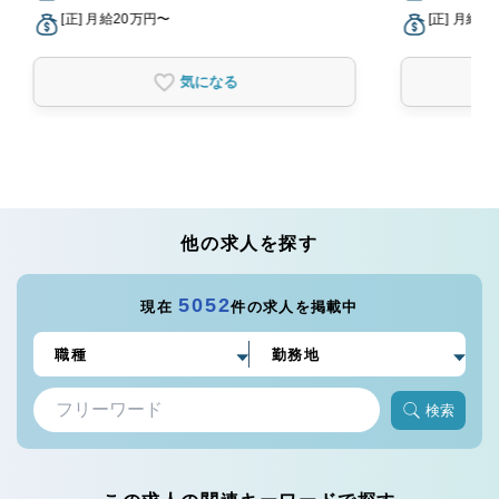
[正] 月給20万円〜
[正] 月給2
気になる
他の求人を探す
5052
現在
件の求人を掲載中
検索