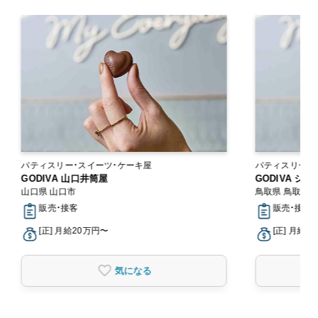
パティスリー・スイーツ・ケーキ屋
パティスリー・
GODIVA 山口井筒屋
GODIVA シ
山口県 山口市
鳥取県 鳥取市
販売・接客
販売・接客
[正] 月給20万円〜
[正] 月給2
気になる