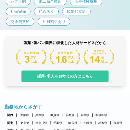
シフト制
第二新卒歓迎
若手積極採用
社保完備
昇給あり
残業代支給
交通費支給
社員割引あり
製菓・製パン業界に特化した人材サービスだから
採用・求人をお考えの方はこちら
勤務地からさがす
関西
大阪府
兵庫県
滋賀県
京都府
奈良県
和歌山県
関東
東京都
神奈川県
千葉県
埼玉県
茨城県
栃木県
群馬県