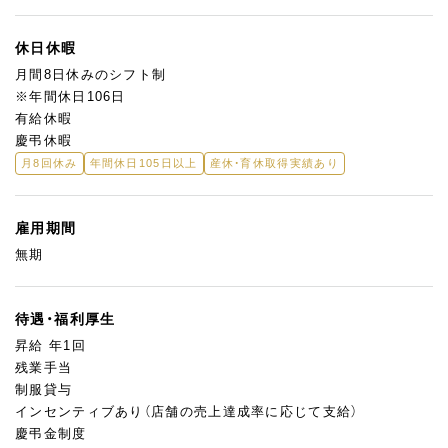
休日休暇
月間8日休みのシフト制
※年間休日106日
有給休暇
慶弔休暇
月8回休み
年間休日105日以上
産休・育休取得実績あり
雇用期間
無期
待遇・福利厚生
昇給 年1回
残業手当
制服貸与
インセンティブあり（店舗の売上達成率に応じて支給）
慶弔金制度