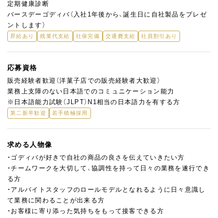
定期健康診断
バースデーゴディバ（入社1年後から、誕生日に自社製品をプレゼ
ントします）
昇給あり
残業代支給
社保完備
交通費支給
社員割引あり
応募資格
販売経験者歓迎（洋菓子店での販売経験者大歓迎）
業務上支障のない日本語でのコミュニケーション能力
※日本語能力試験（JLPT）N1相当の日本語力を有する方
第二新卒歓迎
若手積極採用
求める人物像
・ゴディバが好きで自社の商品の良さを伝えていきたい方
・チームワークを大切して、協調性を持って日々の業務を遂行でき
る方
・アルバイトスタッフのロールモデルとなれるように日々意識し
て業務に関わることが出来る方
・お客様に寄り添った気持ちをもって接客できる方