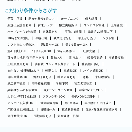
こだわり条件からさがす
子育て応援
駅から徒歩5分以内
オープニング
個人経営
新規出店計画あり
女性シェフ
独立実績あり
コンテスト常連
上場企業
オープンから3年未満
定休日あり
実働7.5時間
残業月20時間以下
18時までの退社
午後出社
残業ほぼなし
早上がりあり
シフト制
シフト自由・相談OK
週1日からOK
週2・3日からOK
週4日以上OK
1日4h以内OK
9時～勤務OK
社保完備
引っ越し補助/住宅手当あり
昇給あり
賞与あり
残業代支給
交通費支給
正社員登用あり
講習費・コンテスト費サポート
社員割引あり
まかない・食事補助あり
転勤なし
車通勤OK
バイク通勤OK
自転車通勤OK
海外研修あり
社内研修あり
急募
未経験歓迎
第二新卒歓迎
若手積極採用
学歴不問
独立希望歓迎
異業種からの転職歓迎
Uターン・Iターン歓迎
副業・WワークOK
大学生・専門学生歓迎
ブランク明けOK
40代・50代活躍中
アルバイト入社OK
連休取得可能
月8回休み
年間休日105日以上
年間休日110日以上
日曜日休み
有給取得推奨
産休・育休取得実績あり
休日数選択OK
長期休暇あり
完全週休二日制