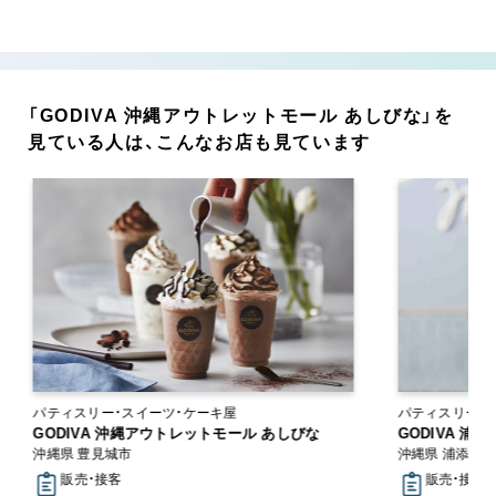
「GODIVA 沖縄アウトレットモール あしびな」を
見ている人は、こんなお店も見ています
パティスリー・スイーツ・ケーキ屋
パティスリー・
GODIVA 沖縄アウトレットモール あしびな
GODIVA 浦
沖縄県 豊見城市
沖縄県 浦添市
販売・接客
販売・接客