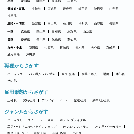
東海
愛知県
静岡県
岐阜県
三重県
北海道・東北
北海道
宮城県
青森県
岩手県
秋田県
山形県
福島県
北陸・甲信越
新潟県
富山県
石川県
福井県
山梨県
長野県
中国
広島県
岡山県
島根県
鳥取県
山口県
四国
愛媛県
香川県
徳島県
高知県
九州・沖縄
福岡県
佐賀県
長崎県
熊本県
大分県
宮崎県
鹿児島県
沖縄県
職種からさがす
パティシエ
パン職人・パン製造
販売・接客
和菓子職人
講師
本部職
その他
雇用形態からさがす
正社員
契約社員
アルバイト・パート
派遣社員
新卒（正社員）
ジャンルからさがす
パティスリー・スイーツ・ケーキ屋
ホテル・ブライダル
工房・アトリエ・オンラインショップ
カフェ・レストラン
パン屋・ベーカリー
製造工場・ラボ
和菓子店
学校・教室
その他