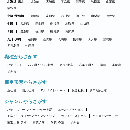
北海道・東北
北海道
宮城県
青森県
岩手県
秋田県
山形県
福島県
北陸・甲信越
新潟県
富山県
石川県
福井県
山梨県
長野県
中国
広島県
岡山県
島根県
鳥取県
山口県
四国
愛媛県
香川県
徳島県
高知県
九州・沖縄
福岡県
佐賀県
長崎県
熊本県
大分県
宮崎県
鹿児島県
沖縄県
職種からさがす
パティシエ
パン職人・パン製造
販売・接客
和菓子職人
講師
本部職
その他
雇用形態からさがす
正社員
契約社員
アルバイト・パート
派遣社員
新卒（正社員）
ジャンルからさがす
パティスリー・スイーツ・ケーキ屋
ホテル・ブライダル
工房・アトリエ・オンラインショップ
カフェ・レストラン
パン屋・ベーカリー
製造工場・ラボ
和菓子店
学校・教室
その他