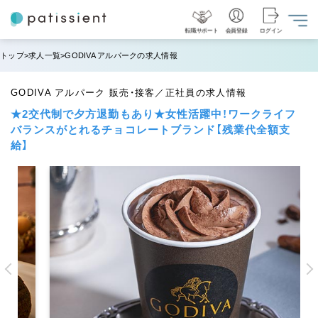
転職サポート
会員登録
ログイン
トップ
求人一覧
GODIVA アルパークの求人情報
GODIVA アルパーク 販売・接客／正社員の求人情報
★2交代制で夕方退勤もあり★女性活躍中！ワークライフ
バランスがとれるチョコレートブランド【残業代全額支
給】