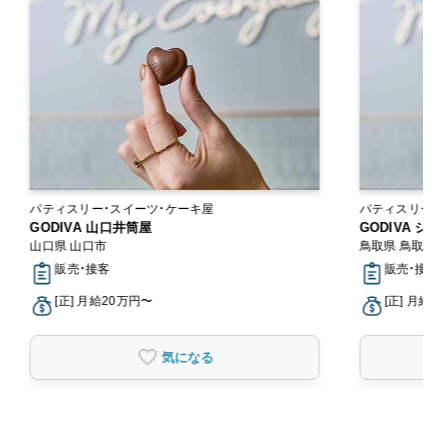
パティスリー・スイーツ・ケーキ屋
パティスリー
GODIVA シャミネ鳥取
GODIVA 
鳥取県 鳥取市
島根県 松江市
販売・接客
販売・接
[正] 月給20万円〜
[正] 月給
気になる