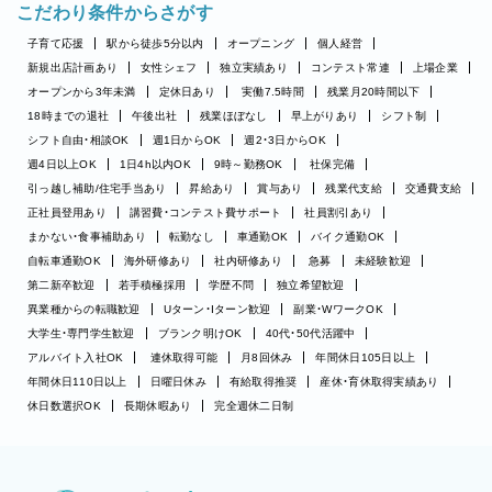
こだわり条件からさがす
子育て応援
駅から徒歩5分以内
オープニング
個人経営
新規出店計画あり
女性シェフ
独立実績あり
コンテスト常連
上場企業
オープンから3年未満
定休日あり
実働7.5時間
残業月20時間以下
18時までの退社
午後出社
残業ほぼなし
早上がりあり
シフト制
シフト自由・相談OK
週1日からOK
週2・3日からOK
週4日以上OK
1日4h以内OK
9時～勤務OK
社保完備
引っ越し補助/住宅手当あり
昇給あり
賞与あり
残業代支給
交通費支給
正社員登用あり
講習費・コンテスト費サポート
社員割引あり
まかない・食事補助あり
転勤なし
車通勤OK
バイク通勤OK
自転車通勤OK
海外研修あり
社内研修あり
急募
未経験歓迎
第二新卒歓迎
若手積極採用
学歴不問
独立希望歓迎
異業種からの転職歓迎
Uターン・Iターン歓迎
副業・WワークOK
大学生・専門学生歓迎
ブランク明けOK
40代・50代活躍中
アルバイト入社OK
連休取得可能
月8回休み
年間休日105日以上
年間休日110日以上
日曜日休み
有給取得推奨
産休・育休取得実績あり
休日数選択OK
長期休暇あり
完全週休二日制