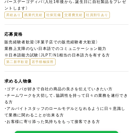
バースデーゴディバ（入社1年後から、誕生日に自社製品をプレゼ
ントします）
昇給あり
残業代支給
社保完備
交通費支給
社員割引あり
応募資格
販売経験者歓迎（洋菓子店での販売経験者大歓迎）
業務上支障のない日本語でのコミュニケーション能力
※日本語能力試験（JLPT）N1相当の日本語力を有する方
第二新卒歓迎
若手積極採用
求める人物像
・ゴディバが好きで自社の商品の良さを伝えていきたい方
・チームワークを大切して、協調性を持って日々の業務を遂行でき
る方
・アルバイトスタッフのロールモデルとなれるように日々意識し
て業務に関わることが出来る方
・お客様に寄り添った気持ちをもって接客できる方