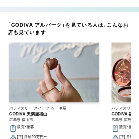
「GODIVA アルパーク」を見ている人は、こんなお
店も見ています
パティスリー・スイーツ・ケーキ屋
パティスリ
GODIVA 福屋八丁堀本店
GODIVA
広島県 広島市中区
広島県 広
販売・接客
販売・
[正] 月給20万円〜
[正] 