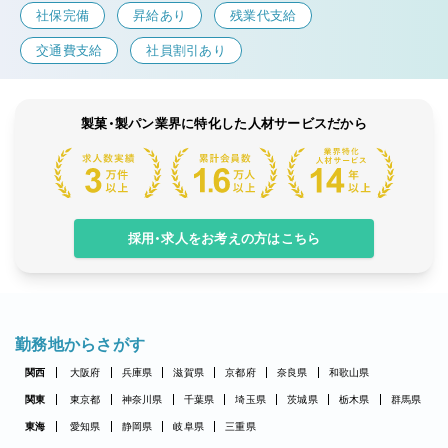
社保完備
昇給あり
残業代支給
交通費支給
社員割引あり
製菓・製パン業界に特化した人材サービスだから
採用・求人をお考えの方はこちら
勤務地からさがす
関西
大阪府
兵庫県
滋賀県
京都府
奈良県
和歌山県
関東
東京都
神奈川県
千葉県
埼玉県
茨城県
栃木県
群馬県
東海
愛知県
静岡県
岐阜県
三重県