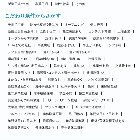
製造工場・ラボ
和菓子店
学校・教室
その他
こだわり条件からさがす
子育て応援
駅から徒歩5分以内
オープニング
個人経営
新規出店計画あり
女性シェフ
独立実績あり
コンテスト常連
上場企業
オープンから3年未満
定休日あり
実働7.5時間
残業月20時間以下
18時までの退社
午後出社
残業ほぼなし
早上がりあり
シフト制
シフト自由・相談OK
週1日からOK
週2・3日からOK
週4日以上OK
1日4h以内OK
9時～勤務OK
社保完備
引っ越し補助/住宅手当あり
昇給あり
賞与あり
残業代支給
交通費支給
正社員登用あり
講習費・コンテスト費サポート
社員割引あり
まかない・食事補助あり
転勤なし
車通勤OK
バイク通勤OK
自転車通勤OK
海外研修あり
社内研修あり
急募
未経験歓迎
第二新卒歓迎
若手積極採用
学歴不問
独立希望歓迎
異業種からの転職歓迎
Uターン・Iターン歓迎
副業・WワークOK
大学生・専門学生歓迎
ブランク明けOK
40代・50代活躍中
アルバイト入社OK
連休取得可能
月8回休み
年間休日105日以上
年間休日110日以上
日曜日休み
有給取得推奨
産休・育休取得実績あり
休日数選択OK
長期休暇あり
完全週休二日制