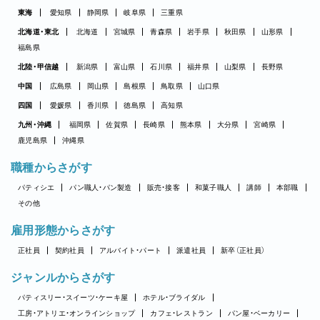
東海
愛知県
静岡県
岐阜県
三重県
北海道・東北
北海道
宮城県
青森県
岩手県
秋田県
山形県
福島県
北陸・甲信越
新潟県
富山県
石川県
福井県
山梨県
長野県
中国
広島県
岡山県
島根県
鳥取県
山口県
四国
愛媛県
香川県
徳島県
高知県
九州・沖縄
福岡県
佐賀県
長崎県
熊本県
大分県
宮崎県
鹿児島県
沖縄県
職種からさがす
パティシエ
パン職人・パン製造
販売・接客
和菓子職人
講師
本部職
その他
雇用形態からさがす
正社員
契約社員
アルバイト・パート
派遣社員
新卒（正社員）
ジャンルからさがす
パティスリー・スイーツ・ケーキ屋
ホテル・ブライダル
工房・アトリエ・オンラインショップ
カフェ・レストラン
パン屋・ベーカリー