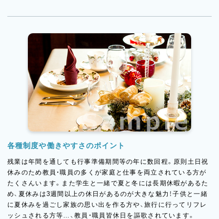
入社後はまず、メイン講師の先生が行う製菓実習の授業の中に入
り、アシスタント役として困っている学生のフォローや授業準備
などを行っていただきます。この専門学校で働く講師のほとんど
は教育未経験者で入社されている方ばかり。「先生」として独り立
ちしてもらえるよう先輩講師の方のサポートを受けながら、学ん
でいただける環境が整っているので安心してくださいね。1～2年
後には担任クラスを受け持ってもらい、授業だけではなく進路相
談やホームルームなどより深く学生たちと関わっていただきたい
と考えています。
大変なこともたくさんありますが、卒業時に自分が受け持った学
生から「先生に出会えて良かった！」「ありがとう！」と嬉しい言葉
をもらえたことがやりがいに繋がっている…そんな感動や喜びを
十二分に感じていただけるお仕事です。
各種制度や働きやすさのポイント
残業は年間を通しても行事準備期間等の年に数回程。原則土日祝
休みのため教員・職員の多くが家庭と仕事を両立されている方が
たくさんいます。また学生と一緒で夏と冬には長期休暇があるた
め、夏休みは3週間以上の休日があるのが大きな魅力！子供と一緒
に夏休みを過ごし家族の思い出を作る方や、旅行に行ってリフレ
ッシュされる方等…、教員・職員皆休日を謳歌されています。