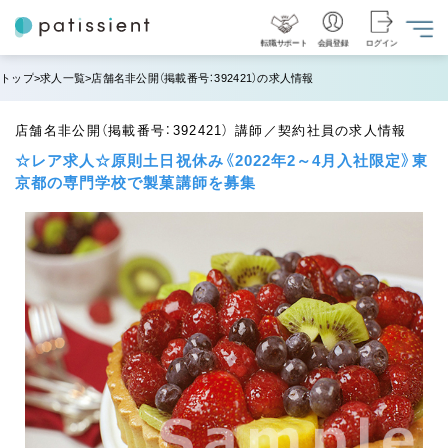
転職サポート
会員登録
ログイン
トップ
求人一覧
店舗名非公開（掲載番号：392421）の求人情報
店舗名非公開（掲載番号：392421） 講師／契約社員の求人情報
☆レア求人☆原則土日祝休み《2022年2～4月入社限定》東
京都の専門学校で製菓講師を募集