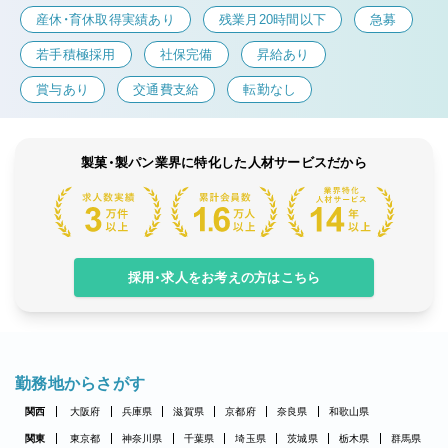
産休・育休取得実績あり
残業月20時間以下
急募
若手積極採用
社保完備
昇給あり
賞与あり
交通費支給
転勤なし
製菓・製パン業界に特化した人材サービスだから
採用・求人をお考えの方はこちら
勤務地からさがす
関西
大阪府
兵庫県
滋賀県
京都府
奈良県
和歌山県
関東
東京都
神奈川県
千葉県
埼玉県
茨城県
栃木県
群馬県