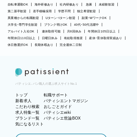
自転車通勤OK
海外研修あり
社内研修あり
急募
未経験歓迎
第二新卒歓迎
若手積極採用
学歴不問
独立希望歓迎
異業種からの転職歓迎
Uターン・Iターン歓迎
副業・WワークOK
大学生・専門学生歓迎
ブランク明けOK
40代・50代活躍中
アルバイト入社OK
連休取得可能
月8回休み
年間休日105日以上
年間休日110日以上
日曜日休み
有給取得推奨
産休・育休取得実績あり
休日数選択OK
長期休暇あり
完全週休二日制
パティシエ、パン職人の選ぶ求人サイトNo.1
トップ
転職サポート
新着求人
パティシエントマガジン
こだわり検索
おしごとガイド
求人特集一覧
パティシエwiki
ブランド一覧
パティシエ世論BOX
気になるリスト