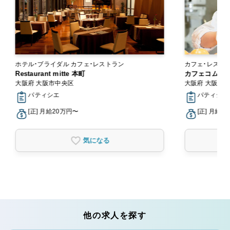
ホテル・ブライダル カフェ・レストラン
カフェ・レスト
Restaurant mitte 本町
カフェコムサ
大阪府 大阪市中央区
大阪府 大阪市
パティシエ
パティシエ
[正] 月給20万円〜
[正] 月給1
気になる
他の求人を探す