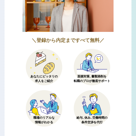
＼登録から内定まですべて無料／
あなたにピッタリの
面接対策、書類添削を
求人をご紹介
転職のプロが徹底サポート
職場のリアルな
給与、休み、労働時間の
情報がわかる
条件交渉を代行