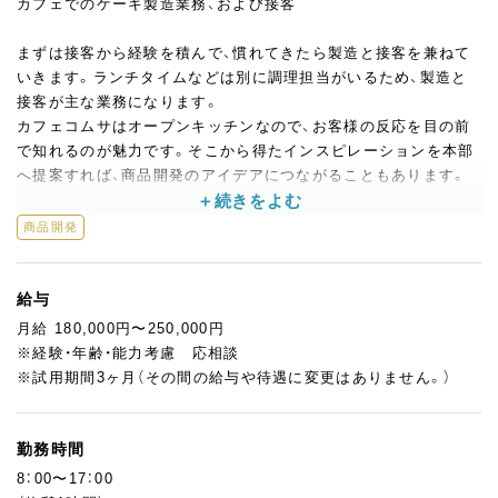
カフェでのケーキ製造業務、および接客
まずは接客から経験を積んで、慣れてきたら製造と接客を兼ねて
いきます。ランチタイムなどは別に調理担当がいるため、製造と
接客が主な業務になります。
カフェコムサはオープンキッチンなので、お客様の反応を目の前
で知れるのが魅力です。そこから得たインスピレーションを本部
へ提案すれば、商品開発のアイデアにつながることもあります。
キャリアアップ制度も明確で、社内検定を通して実力を評価。コ
商品開発
ンテストへの出場チャンスや資格取得の奨学金制度も利用できる
ため、積極的に実力を磨いていきます。さらに、その上の店長やエ
リアマネージャーへの道を志すことも可能です。
給与
月給 180,000円〜250,000円
また、生産農家の元を訪問し、食材の話を聞ける機会もあるので知
※経験・年齢・能力考慮 応相談
識をどんどん深めていけます。
※試用期間3ヶ月（その間の給与や待遇に変更はありません。）
勤務時間
8：00〜17：00