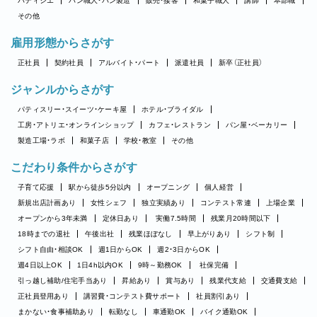
パティシエ
パン職人・パン製造
販売・接客
和菓子職人
講師
本部職
その他
雇用形態からさがす
正社員
契約社員
アルバイト・パート
派遣社員
新卒（正社員）
ジャンルからさがす
パティスリー・スイーツ・ケーキ屋
ホテル・ブライダル
工房・アトリエ・オンラインショップ
カフェ・レストラン
パン屋・ベーカリー
製造工場・ラボ
和菓子店
学校・教室
その他
こだわり条件からさがす
子育て応援
駅から徒歩5分以内
オープニング
個人経営
新規出店計画あり
女性シェフ
独立実績あり
コンテスト常連
上場企業
オープンから3年未満
定休日あり
実働7.5時間
残業月20時間以下
18時までの退社
午後出社
残業ほぼなし
早上がりあり
シフト制
シフト自由・相談OK
週1日からOK
週2・3日からOK
週4日以上OK
1日4h以内OK
9時～勤務OK
社保完備
引っ越し補助/住宅手当あり
昇給あり
賞与あり
残業代支給
交通費支給
正社員登用あり
講習費・コンテスト費サポート
社員割引あり
まかない・食事補助あり
転勤なし
車通勤OK
バイク通勤OK