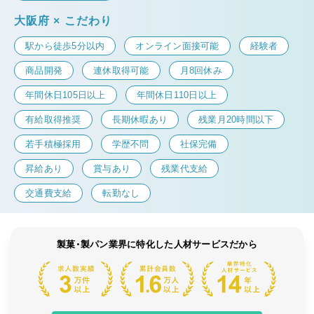
大阪府 × こだわり
駅から徒歩5分以内
オンライン面接可能
経験者
商品開発
連休取得可能
月8回休み
年間休日105日以上
年間休日110日以上
有給取得推奨
長期休暇あり
残業月20時間以下
若手積極採用
学歴不問
社保完備
昇給あり
賞与あり
残業代支給
交通費支給
転勤なし
製菓・製パン業界に特化した人材サービスだから