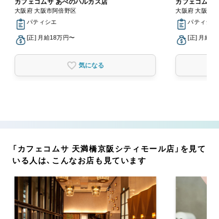
カフェコムサ あべのハルカス店
カフェコムサ 
大阪府 大阪市阿倍野区
大阪府 大阪市
パティシエ
パティシエ
[正] 月給18万円〜
[正] 月給1
気になる
「カフェコムサ 天満橋京阪シティモール店」を見て
いる人は、こんなお店も見ています