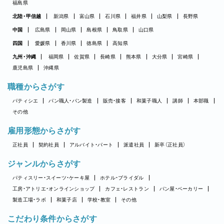
福島県
北陸・甲信越
新潟県
富山県
石川県
福井県
山梨県
長野県
中国
広島県
岡山県
島根県
鳥取県
山口県
四国
愛媛県
香川県
徳島県
高知県
九州・沖縄
福岡県
佐賀県
長崎県
熊本県
大分県
宮崎県
鹿児島県
沖縄県
職種からさがす
パティシエ
パン職人・パン製造
販売・接客
和菓子職人
講師
本部職
その他
雇用形態からさがす
正社員
契約社員
アルバイト・パート
派遣社員
新卒（正社員）
ジャンルからさがす
パティスリー・スイーツ・ケーキ屋
ホテル・ブライダル
工房・アトリエ・オンラインショップ
カフェ・レストラン
パン屋・ベーカリー
製造工場・ラボ
和菓子店
学校・教室
その他
こだわり条件からさがす