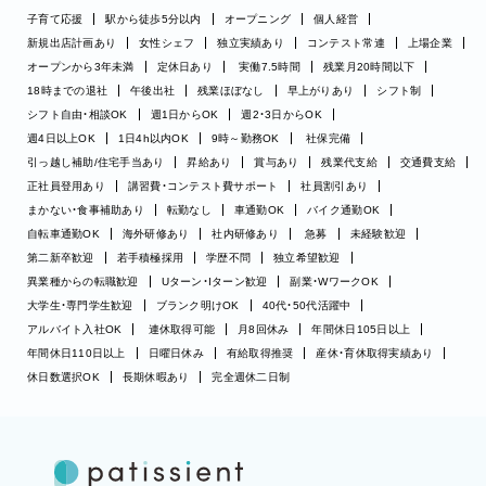
子育て応援
駅から徒歩5分以内
オープニング
個人経営
新規出店計画あり
女性シェフ
独立実績あり
コンテスト常連
上場企業
オープンから3年未満
定休日あり
実働7.5時間
残業月20時間以下
18時までの退社
午後出社
残業ほぼなし
早上がりあり
シフト制
シフト自由・相談OK
週1日からOK
週2・3日からOK
週4日以上OK
1日4h以内OK
9時～勤務OK
社保完備
引っ越し補助/住宅手当あり
昇給あり
賞与あり
残業代支給
交通費支給
正社員登用あり
講習費・コンテスト費サポート
社員割引あり
まかない・食事補助あり
転勤なし
車通勤OK
バイク通勤OK
自転車通勤OK
海外研修あり
社内研修あり
急募
未経験歓迎
第二新卒歓迎
若手積極採用
学歴不問
独立希望歓迎
異業種からの転職歓迎
Uターン・Iターン歓迎
副業・WワークOK
大学生・専門学生歓迎
ブランク明けOK
40代・50代活躍中
アルバイト入社OK
連休取得可能
月8回休み
年間休日105日以上
年間休日110日以上
日曜日休み
有給取得推奨
産休・育休取得実績あり
休日数選択OK
長期休暇あり
完全週休二日制