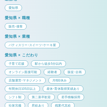
愛知県
愛知県 × 職種
販売・接客
愛知県 × 業種
パティスリー・スイーツ・ケーキ屋
愛知県 × こだわり
子育て応援
駅から徒歩5分以内
オンライン面接可能
経験者
販促・企画
店舗運営・マネジメント
月8回休み
年間休日105日以上
産休・育休取得実績あり
シフト制
第二新卒歓迎
若手積極採用
社保完備
昇給あり
残業代支給