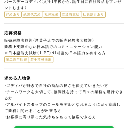
バースデーゴディバ（入社1年後から、誕生日に自社製品をプレゼ
ントします）
昇給あり
残業代支給
社保完備
交通費支給
社員割引あり
応募資格
販売経験者歓迎（洋菓子店での販売経験者大歓迎）
業務上支障のない日本語でのコミュニケーション能力
※日本語能力試験（JLPT）N1相当の日本語力を有する方
第二新卒歓迎
若手積極採用
求める人物像
・ゴディバが好きで自社の商品の良さを伝えていきたい方
・チームワークを大切して、協調性を持って日々の業務を遂行でき
る方
・アルバイトスタッフのロールモデルとなれるように日々意識し
て業務に関わることが出来る方
・お客様に寄り添った気持ちをもって接客できる方