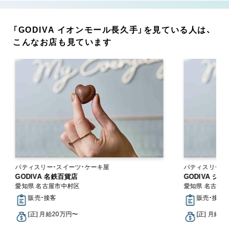
「GODIVA イオンモール長久手」を見ている人は、
こんなお店も見ています
パティスリー・スイーツ・ケーキ屋
パティスリー・
GODIVA 名鉄百貨店
GODIVA 
愛知県 名古屋市中村区
愛知県 名古屋
販売・接客
販売・接客
[正] 月給20万円〜
[正] 月給2