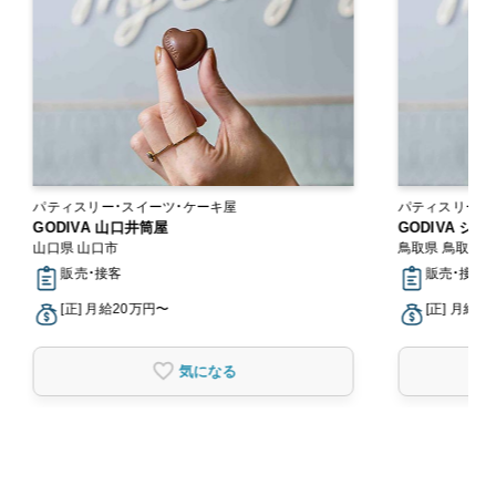
パティスリー・スイーツ・ケーキ屋
パティスリー・
GODIVA 山口井筒屋
GODIVA シ
山口県 山口市
鳥取県 鳥取市
販売・接客
販売・接客
[正] 月給20万円〜
[正] 月給2
気になる