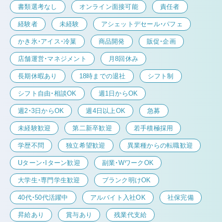
書類選考なし
オンライン面接可能
責任者
経験者
未経験
アシェットデセール・パフェ
かき氷・アイス・冷菓
商品開発
販促・企画
店舗運営・マネジメント
月8回休み
長期休暇あり
18時までの退社
シフト制
シフト自由・相談OK
週1日からOK
週2・3日からOK
週4日以上OK
急募
未経験歓迎
第二新卒歓迎
若手積極採用
学歴不問
独立希望歓迎
異業種からの転職歓迎
Uターン・Iターン歓迎
副業・WワークOK
大学生・専門学生歓迎
ブランク明けOK
40代・50代活躍中
アルバイト入社OK
社保完備
昇給あり
賞与あり
残業代支給