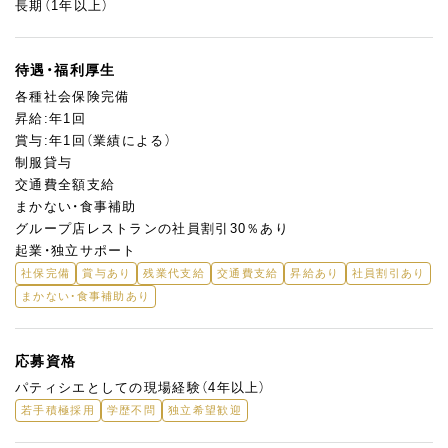
長期（1年以上）
待遇・福利厚生
各種社会保険完備
昇給:年1回
賞与:年1回（業績による）
制服貸与
交通費全額支給
まかない・食事補助
グループ店レストランの社員割引30％あり
起業・独立サポート
社保完備
賞与あり
残業代支給
交通費支給
昇給あり
社員割引あり
まかない・食事補助あり
応募資格
パティシエとしての現場経験（4年以上）
若手積極採用
学歴不問
独立希望歓迎