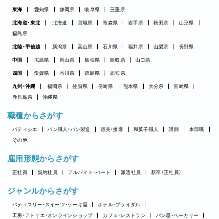
東海
愛知県
静岡県
岐阜県
三重県
北海道・東北
北海道
宮城県
青森県
岩手県
秋田県
山形県
福島県
北陸・甲信越
新潟県
富山県
石川県
福井県
山梨県
長野県
中国
広島県
岡山県
島根県
鳥取県
山口県
四国
愛媛県
香川県
徳島県
高知県
九州・沖縄
福岡県
佐賀県
長崎県
熊本県
大分県
宮崎県
鹿児島県
沖縄県
職種からさがす
パティシエ
パン職人・パン製造
販売・接客
和菓子職人
講師
本部職
その他
雇用形態からさがす
正社員
契約社員
アルバイト・パート
派遣社員
新卒（正社員）
ジャンルからさがす
パティスリー・スイーツ・ケーキ屋
ホテル・ブライダル
工房・アトリエ・オンラインショップ
カフェ・レストラン
パン屋・ベーカリー