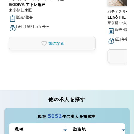
GODIVA アトレ亀戸
東京都 江東区
パティスリー・
販売・接客
LENôTRE
東京都 中央区
[正] 月給21.5万円〜
販売・接客
[正] 年収3
気になる
他の求人を探す
5052
現在
件の求人を掲載中