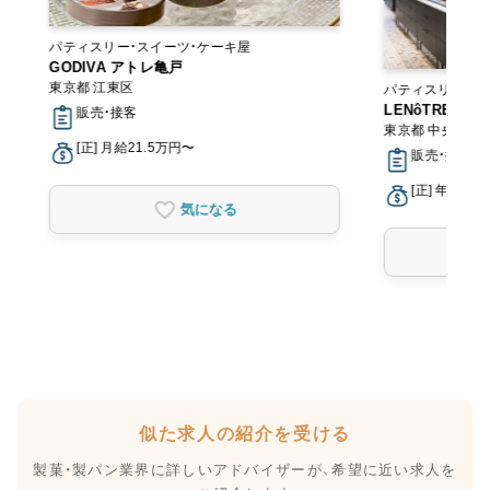
パティスリー・スイーツ・ケーキ屋
GODIVA アトレ亀戸
東京都 江東区
パティスリー・ス
LENôTRE＜
販売・接客
東京都 中央区
[正] 月給21.5万円〜
販売・接客
[正] 年収30
気になる
似た求人の紹介を受ける
製菓・製パン業界に詳しいアドバイザーが、
希望に近い求人を