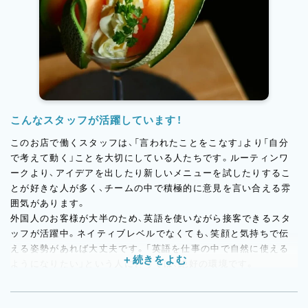
身がアイデアを出しながら作り上げます。季節のお菓子・飲み物
を通じて、お客様の記憶に残る体験を届けることを何より大切に
しています。
こんなスタッフが活躍しています！
このお店で働くスタッフは、「言われたことをこなす」より「自分
で考えて動く」ことを大切にしている人たちです。ルーティンワ
ークより、アイデアを出したり新しいメニューを試したりするこ
とが好きな人が多く、チームの中で積極的に意見を言い合える雰
囲気があります。
外国人のお客様が大半のため、英語を使いながら接客できるスタ
ッフが活躍中。ネイティブレベルでなくても、笑顔と気持ちで伝
える姿勢があれば大丈夫です。「英語を仕事の中で自然に使える
ようになりたい」という人にとっては、絶好の環境です。
また、SNS運用や商品撮影に興味があるスタッフが、業務の一環
としてコンテンツ作りにも関わっています。パティシエやバリス