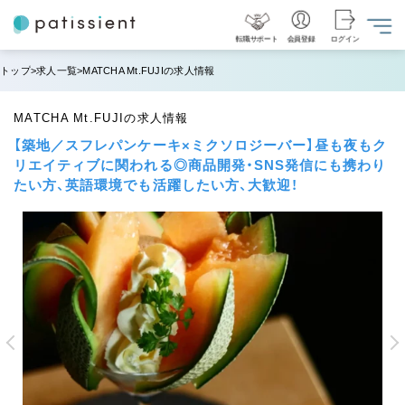
転職サポート
会員登録
ログイン
トップ
求人一覧
MATCHA Mt.FUJIの求人情報
MATCHA Mt.FUJIの求人情報
【築地／スフレパンケーキ×ミクソロジーバー】昼も夜もク
リエイティブに関われる◎商品開発・SNS発信にも携わり
たい方、英語環境でも活躍したい方、大歓迎！