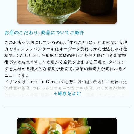
お店のこだわり、商品についてご紹介
このお店が大切にしているのは、「作ること」にとどまらない表現
力です。スフレパンケーキはオーダーを受けてから仕込む本格仕
様で、ふんわりとした食感と素材の味わいを最大限に引き出す技
術が求められます。きめ細かく空気を含ませる工程と、タイミン
グを見極める職人的な感覚が必要で、製菓の基礎力が問われるメ
ニューです。
ドリンクは「Farm to Glass」の思想に基づき、産地にこだわった
珈琲豆や茶葉、フレッシュフルーツなどを使用。バリスタが主体
的にレシピを考案・提案できる文化があり、完成したメニューは
SNSでの発信にも展開されます。美しい仕上がりや、見た目のイ
ンパクトも重視するため、製菓・バリスタ双方の感性が活かされる
環境です。
かき氷は夏季限定のスペシャルメニューとして展開。シロップの
コンフィチュール仕込みから盛り付けデザインまで、スタッフ自