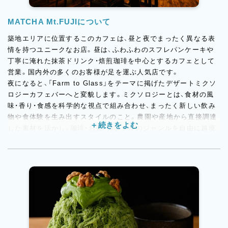
MATCHA Mt.FUJIについて
築地エリアに位置するこのカフェは、昼と夜でまったく異なる表
情を持つユニークなお店。昼は、ふわふわのスフレパンケーキや
丁寧に淹れた抹茶ドリンク・焙煎珈琲を中心とするカフェとして
営業。国内外の多くのお客様が足を運ぶ人気店です。
夜になると、「Farm to Glass」をテーマに掲げたデザートミクソ
ロジーカフェバーへと変貌します。ミクソロジーとは、食材の風
味・香り・食感を科学的な視点で組み合わせ、まったく新しい飲み
物や食体験を生み出すスタイルのこと。農園や産地から直接調達
した素材を活かし、珈琲・お茶・カクテルのジャンルを自由に越境
したドリンクを提供。スイーツと飲み物が融合した、ここでしか
味わえない体験を届けています。
夏季には本格かき氷もラインアップに加わり、季節ごとに変化す
るメニューが訪れるたびに新鮮な驚きを与えます。外国人のお客
様が約90％を占めるグローバルな環境の中で、スタッフ一人ひと
りが「作る人」であり「発信する人」として活躍しています。