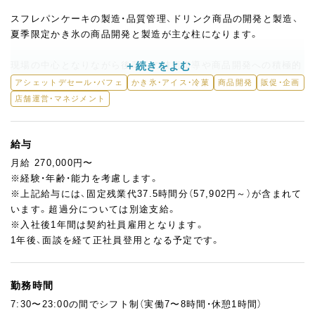
スフレパンケーキの製造・品質管理、ドリンク商品の開発と製造、
夏季限定かき氷の商品開発と製造が主な柱になります。
現場の中心となりながら後輩への技術指導や商品開発への積極的
な関与を期待しています。
アシェットデセール・パフェ
かき氷・アイス・冷菓
商品開発
販促・企画
「作る」だけでなく「企画する・発信する」というクリエイティブな
店舗運営・マネジメント
側面にも挑戦できる環境。
外国人のお客様が約90％を占めるため、英語での接客も日常の一
部です。
給与
グローバルな経験を積みたい方にも最適なポジションです。
月給 270,000円〜
※経験・年齢・能力を考慮します。
商品開発、企画広告、仕入れ先の交渉から、新規事業立ち上げま
※上記給与には、固定残業代37.5時間分（57,902円～）が含まれて
で、あなたの得意なことを活かし、繁盛店を一緒に作って行きたい
います。超過分については別途支給。
と思っています。
※入社後1年間は契約社員雇用となります。
ぜひあなたの得意なことを教えてください！
1年後、面談を経て正社員登用となる予定です。
勤務時間
7:30〜23:00の間でシフト制（実働7〜8時間・休憩1時間）