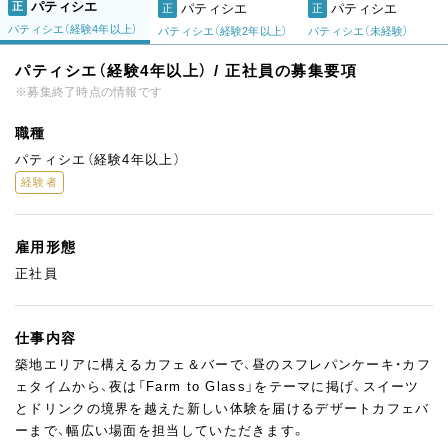
パティシエ
正
パティシエ
パティシエ
正
正
パティシエ（経験4年以上）
パティシエ（経験2年以上）
パティシエ（未経験）
パティシエ（経験4年以上） / 正社員の募集要項
※募集終了時点の情報です
職種
パティシエ（経験4年以上）
経験者
雇用形態
正社員
仕事内容
築地エリアに構えるカフェ＆バーで、昼のスフレパンケーキ・カフ
ェタイムから、夜は「Farm to Glass」をテーマに掲げ、スイーツ
とドリンクの境界を越えた新しい体験を届けるデザートカフェバ
ーまで、幅広い場面を担当していただきます。