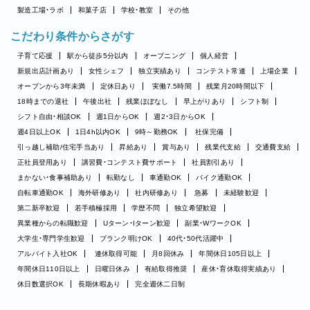
製造工場・ラボ
和菓子店
学校・教室
その他
こだわり条件からさがす
子育て応援
駅から徒歩5分以内
オープニング
個人経営
新規出店計画あり
女性シェフ
独立実績あり
コンテスト常連
上場企業
オープンから3年未満
定休日あり
実働7.5時間
残業月20時間以下
18時までの退社
午後出社
残業ほぼなし
早上がりあり
シフト制
シフト自由・相談OK
週1日からOK
週2・3日からOK
週4日以上OK
1日4h以内OK
9時～勤務OK
社保完備
引っ越し補助/住宅手当あり
昇給あり
賞与あり
残業代支給
交通費支給
正社員登用あり
講習費・コンテスト費サポート
社員割引あり
まかない・食事補助あり
転勤なし
車通勤OK
バイク通勤OK
自転車通勤OK
海外研修あり
社内研修あり
急募
未経験歓迎
第二新卒歓迎
若手積極採用
学歴不問
独立希望歓迎
異業種からの転職歓迎
Uターン・Iターン歓迎
副業・WワークOK
大学生・専門学生歓迎
ブランク明けOK
40代・50代活躍中
アルバイト入社OK
連休取得可能
月8回休み
年間休日105日以上
年間休日110日以上
日曜日休み
有給取得推奨
産休・育休取得実績あり
休日数選択OK
長期休暇あり
完全週休二日制