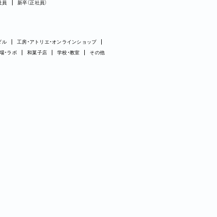
社員
新卒（正社員）
ダル
工房・アトリエ・オンラインショップ
場・ラボ
和菓子店
学校・教室
その他