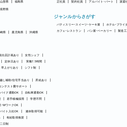
山形県
福島県
正社員
契約社員
アルバイト・パート
派遣
長野県
ジャンルからさがす
パティスリー・スイーツ・ケーキ屋
ホテル・ブライ
カフェ・レストラン
パン屋・ベーカリー
製造工
崎県
鹿児島県
沖縄県
規出店計画あり
女性シェフ
定休日あり
実働7.5時間
早上がりあり
シフト制
越し補助/住宅手当あり
昇給あり
コンテスト費サポート
バイク通勤OK
自転車通勤OK
迎
若手積極採用
学歴不問
業・WワークOK
バイト入社OK
連休取得可能
み
有給取得推奨
二日制