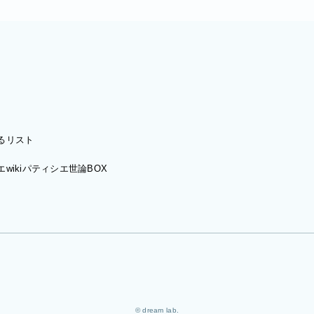
るリスト
wiki
パティシエ世論BOX
© dream lab.