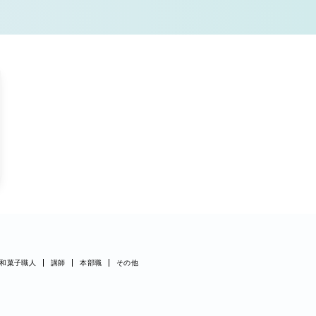
和菓子職人
講師
本部職
その他