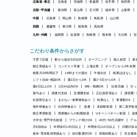
北海道・東北
北海道
宮城県
青森県
岩手県
秋田県
北陸・甲信越
新潟県
富山県
石川県
福井県
山梨県
中国
広島県
岡山県
島根県
鳥取県
山口県
四国
愛媛県
香川県
徳島県
高知県
九州・沖縄
福岡県
佐賀県
長崎県
熊本県
大分県
宮
こだわり条件からさがす
子育て応援
駅から徒歩5分以内
オープニング
個人経営
新
独立実績あり
コンテスト常連
上場企業
オープンから3年未満
残業月20時間以下
18時までの退社
午後出社
残業ほぼなし
シフト自由・相談OK
週1日からOK
週2・3日からOK
週4日以上OK
1日4h以内OK
9時～勤務OK
社保完備
引っ
賞与あり
残業代支給
交通費支給
正社員登用あり
講習費・
社員割引あり
まかない・食事補助あり
転勤なし
車通勤OK
海外研修あり
社内研修あり
急募
未経験歓迎
第二新卒歓
独立希望歓迎
異業種からの転職歓迎
Uターン・Iターン歓迎
副
大学生・専門学生歓迎
ブランク明けOK
40代・50代活躍中
アル
月8回休み
年間休日105日以上
年間休日110日以上
日曜日休
産休・育休取得実績あり
休日数選択OK
長期休暇あり
完全週休