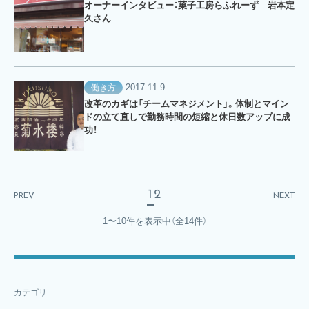
オーナーインタビュー：菓子工房らふれーず 岩本定
久さん
2017.11.9
働き方
改革のカギは「チームマネジメント」。体制とマイン
ドの立て直しで勤務時間の短縮と休日数アップに成
功！
1
2
PREV
NEXT
1〜10件を表示中
（全14件）
カテゴリ