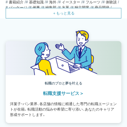
書籍紹介
基礎知識
海外
イースター
フルーツ
体験談
パッケージ
催事
編集部
氷菓
独立開業
商品開発
経営
販売
計数管理
ブーランジェ
体験記
コンテスト
販売促進
コラム
パン
スタッフ育成
就職活動
スイーツ
IT
業界事情
講習会
潜入レポート
クリスマス
新人パティシエ
インタビュー
アンケート
働き方
フリーランス
専門店
コロナ対策
デザイン
ウェデイングケーキ
バレンタイン
ショコラティエ
留学
アジア
ベーカリー
工場
専門学生
海外事情
ワークライフバランス
生菓子
アシェットデセール
資格
シェフ
フランス
オーブン担当
チョコレート
身体のケア
歴史
転職のプロと夢を叶える
転職支援サービス
洋菓子・パン業界、各店舗の情報に精通した専門の転職エージェン
トが在籍。転職活動の悩みや希望に寄り添い、あなたのキャリア
形成サポートします。