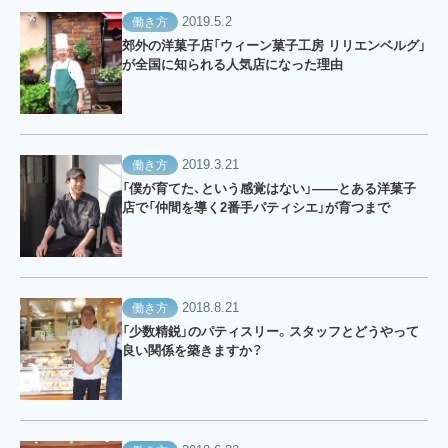
2019.5.2
働き方
郊外の洋菓子店「ウィーン菓子工房 リリエンベルグ」
が全国に知られる人気店になった理由
2019.3.21
働き方
「僕が育てた、という感覚はない」——とある洋菓子
店で「仲間を導く2番手パティシエ」が育つまで
2018.8.21
働き方
「少数精鋭」のパティスリー。スタッフとどうやって
良い関係を築きますか？