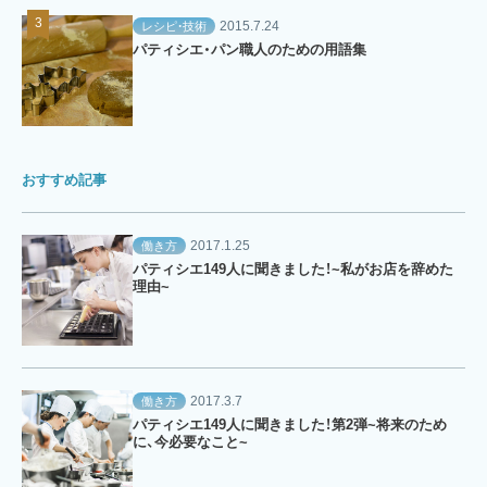
2015.7.24
レシピ・技術
パティシエ・パン職人のための用語集
おすすめ記事
2017.1.25
働き方
パティシエ149人に聞きました！~私がお店を辞めた
理由~
2017.3.7
働き方
パティシエ149人に聞きました！第2弾~将来のため
に、今必要なこと~