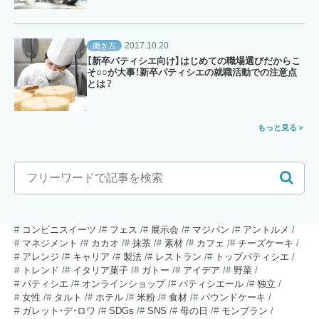
2017.10.20
働き方
【新卒パティシエ向け】はじめての職場選びだからこ
そ○○が大事！新卒パティシエの就職活動での注意点
とは？
もっと見る
コンビニスイーツ
フェス
展示会
マジパン
アントルメ
マネジメント
カカオ
抹茶
素材
カフェ
チーズケーキ
アレンジ
キャリア
製法
レストラン
トップパティシエ
トレンド
イタリア菓子
ガトー
アイデア
野菜
パティシエ
オンラインショップ
パティシエール
独立
女性
タルト
ホテル
米粉
食材
パウンドケーキ
ガレット・デ・ロワ
SDGs
SNS
母の日
モンブラン