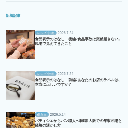
新着記事
2026.7.24
レシピ・技術
食品表示のはなし 後編：食品事故は突然起きない。
現場で見えてきたこと
2026.7.24
レシピ・技術
食品表示のはなし 前編：あなたのお店のラベルは、
本当に正しいですか？
2026.5.14
働き方
パティシエからパン職人へ転職！大阪での年収相場と
経験の活かし方