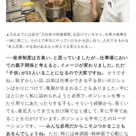
▲入社までには必ず「入社前の研修期間」を設けているそう。仕事や食事を
一緒に過ごし、その上で本当にやっていけるかを話し合う。入社できるかは
「本人次第。やる気があるなら何人でも受け入れる」。
──徒弟制度は古臭い、と思っていましたが…仕事場におい
ての親子関係と考えると、イメージが変わりました。ただ
「子供」が13人いることになるので大変ですね。
そうです
ね…恥ずかしい話、以前は仕事ができる子を良いポジショ
ンばかりにつけて、亀裂が生まれることもありました。中に
はとにかく私に認められようと必死で、ポジションを奪っ
たり周りにあたったりする子も。そういう経験から、長くい
ても、最近入ってきても分け隔てなく接して、常に平等であ
ることを心がけています。ポジションも半年ごとのローテ
ーションです。
──みんな必死だからこそぶつかることも
あるんでしょうね。
ただ、時には体調面・精神面で心配にな