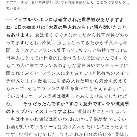
アプローチが。暑い時期以外はいつも雑草を抜いたり、こまめに水やりをし
ているそう。
──ドゥブルベ・ボレロは確立された世界観がありますよ
ね。1日の始まりは「お庭の手入れから」と噂を聞いたこと
もあります。
夏は暑くてできなかったから雑草が伸びちゃ
ってますけどね（苦笑）。涼しくなってきたから手入れも再
開しようかと。フランス菓子って、ちょっと独特ですよね。
日本人にとっては日常的に食べるものではないんです。で
もこの店に来てフランスのような雰囲気やアンティークに
囲まれてみると「フランスに来たみたい」と気持ちのスイッ
チが入ります。敷地に足を踏み入れた時から気分を変えて
もらって、そしてフランス菓子を食べてもらえるようにし
ています。オープン当初は批判しかありませんでしたけど
ね。
──そうだったんですか？すごく意外です。今や滋賀県
のトップパティスリーですよね。
滋賀の方にとっては、ケ
ーキは小さいわ値段は高いわ、おまけに子供が食べにくい
お酒が効いているケーキは受け入れがたいものだったよう
です。批判だらけでした。でもこれが自分の信じる「美味し