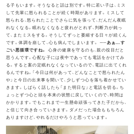
る子もいます。そうなると話は別です。特に若い子は、ミス
して先輩に怒られることが続く時期があります。ミスして
怒られる、怒られたことでさらに気を張って、だんだん夜眠
れなくなる。眠れなくなると疲れがとれず、判断力が鈍っ
て、またミスをする。そうしてずっと萎縮する日々が続くん
です。体調を崩して、心も病んでしまいます。
──あぁ…す
ごい悪循環ですね。
心身の健康を守るのも、親の役目だと
思うんです。心配な子には夜中であっても電話をかけてみ
る。すると案の定眠れなくなっているので、電話に出てくれ
るんですね。「今日は何があって、どんなことで怒られたん
や」と今日の出来事を聞いて、少しずつ心を落ち着かせてい
きます。しばらく話したら「また明日な」と電話を切る。ち
ょっとずつ心と頭を本来の状態に戻していくので、時間は
かかります。でもこれまで一生懸命頑張ってきた子だから、
と信じて向き合っていきます。ダメだった場合ももちろん
ありますけど、やれるだけやろうと思っています。