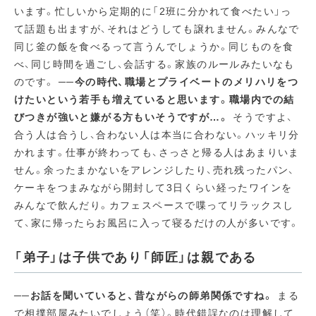
います。忙しいから定期的に「2班に分かれて食べたい」っ
て話題も出ますが、それはどうしても譲れません。みんなで
同じ釜の飯を食べるって言うんでしょうか。同じものを食
べ、同じ時間を過ごし、会話する。家族のルールみたいなも
のです。
──今の時代、職場とプライベートのメリハリをつ
けたいという若手も増えていると思います。職場内での結
びつきが強いと嫌がる方もいそうですが…。
そうですよ、
合う人は合うし、合わない人は本当に合わない。ハッキリ分
かれます。仕事が終わっても、さっさと帰る人はあまりいま
せん。余ったまかないをアレンジしたり、売れ残ったパン、
ケーキをつまみながら開封して3日くらい経ったワインを
みんなで飲んだり。カフェスペースで喋ってリラックスし
て、家に帰ったらお風呂に入って寝るだけの人が多いです。
「弟子」は子供であり「師匠」は親である
──お話を聞いていると、昔ながらの師弟関係ですね。
まる
で相撲部屋みたいでしょう（笑）。時代錯誤なのは理解して