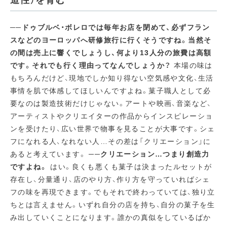
造性）を育む
──ドゥブルベ・ボレロでは毎年お店を閉めて、必ずフラン
スなどのヨーロッパへ研修旅行に行くそうですね。当然そ
の間は売上に響くでしょうし、何より13人分の旅費は高額
です。それでも行く理由ってなんでしょうか？
本場の味は
もちろんだけど、現地でしか知り得ない空気感や文化、生活
事情を肌で体感してほしいんですよね。菓子職人として必
要なのは製造技術だけじゃない。アートや映画、音楽など、
アーティストやクリエイターの作品からインスピレーショ
ンを受けたり、広い世界で物事を見ることが大事です。シェ
フになれる人、なれない人…その差は「クリエーション」に
あると考えています。
──クリエーション…つまり創造力
ですよね。
はい。良くも悪くも菓子は決まったルセットが
存在し、分量通り、店のやり方、作り方を守っていればシェ
フの味を再現できます。でもそれで終わっていては、独り立
ちとは言えません。いずれ自分の店を持ち、自分の菓子を生
み出していくことになります。誰かの真似をしているばか