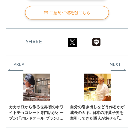
ご意見・ご感想はこちら
SHARE
PREV
NEXT
カカオ豆から作る世界初のホワ
自分の引き出しをどう作るかが
イトチョコレート専門店がオー
成長のカギ。日本の洋菓子界を
プン！『パレドオール ブラン』の
牽引してきた職人が魅せる「お
工房を潜入リポート
いしさ」への姿勢◆河田勝彦シ
ェフインタビュー