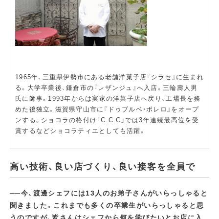
1965年、三重県伊勢市にある老舗洋菓子店『シラセ』に生まれ
る。大学卒業後、鎌倉市の『レザンジュ』へ入店。三輪壽人男
氏に師事。1993年からは実家の洋菓子店へ戻り、工場長を務
めた後独立。滋賀県守山市に『ドゥブルベ・ボレロ』をオープ
ンする。ショコラの格付け「C.C.C」では3年連続最高位を受
賞するなどショコラティエとしても活躍。
高い技術、良い店づくり、良い接客を全員で
──今、渡邊シェフには13人のお弟子さんがいらっしゃると
聞きました。これまでも多くの卒業生がいらっしゃると思
うのですが、皆さんはシェフから何を学びたいとお店に入