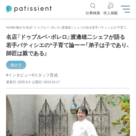
仕事検索
求人掲載
HOME
働き方
名店『ドゥブルベ・ボレロ』渡邊雄二シェフが語る若手パティシエの”子育て論ーー「弟子は子であり、師匠は親である」
名店『ドゥブルベ・ボレロ』渡邊雄二シェフが語る
若手パティシエの”子育て論ーー「弟子は子であり、
師匠は親である」
働き方
インタビュー
スタッフ育成
更新日：2025.6.9
公開日：2019.10.17