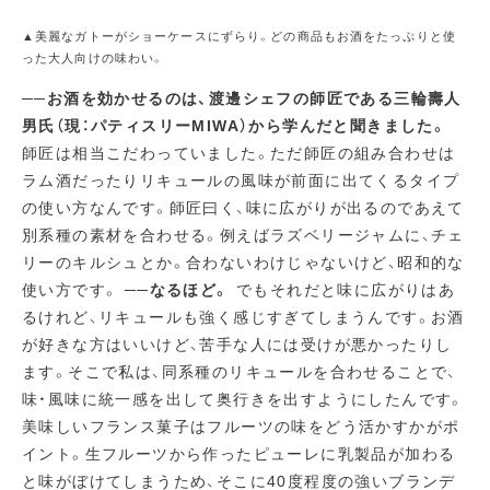
▲美麗なガトーがショーケースにずらり。どの商品もお酒をたっぷりと使
った大人向けの味わい。
──お酒を効かせるのは、渡邊シェフの師匠である三輪壽人
男氏（現：パティスリーMIWA）から学んだと聞きました。
師匠は相当こだわっていました。ただ師匠の組み合わせは
ラム酒だったりリキュールの風味が前面に出てくるタイプ
の使い方なんです。師匠曰く、味に広がりが出るのであえて
別系種の素材を合わせる。例えばラズベリージャムに、チェ
リーのキルシュとか。合わないわけじゃないけど、昭和的な
使い方です。
──なるほど。
でもそれだと味に広がりはあ
るけれど、リキュールも強く感じすぎてしまうんです。お酒
が好きな方はいいけど、苦手な人には受けが悪かったりし
ます。そこで私は、同系種のリキュールを合わせることで、
味・風味に統一感を出して奥行きを出すようにしたんです。
美味しいフランス菓子はフルーツの味をどう活かすかがポ
イント。生フルーツから作ったピューレに乳製品が加わる
と味がぼけてしまうため、そこに40度程度の強いブランデ