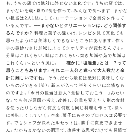
も、うちの店では絶対に外せない文化です。うちの店では、
まかないを朝・昼の2食を作って、みんなで食べます。まかな
い担当は2人1組にして、ローテーションで全員分を作って
いるんです。
──まかないとクリエーションは、どう関係す
るんですか？
料理と菓子の違いは、レシピを見て真似ても
思ったようには美味しくできないところにあります。作り
手の微妙なさじ加減によってクオリティが変わるんです。
分量はこれくらい、味はこれくらい、焼き加減や茹で加減は
これくらい、という風に。
──確かに「塩適量」とは…？って
思うこともあります。それに一人分と違って大人数だと余
計に難しいですね。
そう、だから最初は絶対に美味しくな
いものができる（笑）。新人が入って半年くらいは悲惨なも
のですよ。「今日の担当は新人？覚悟しておこう…」みたい
な。でも何が原因か考え、改善し、分量を変えたり別の食材
を使ったりしながら何度も何度も同じ料理を作って、徐々
に美味しくしていく。本来、菓子にもそのプロセスは必要で
す。でもシェフが決めたルセットは、勝手に変更できませ
ん。だからまかないの調理で、改善する思考だけでも習慣づ