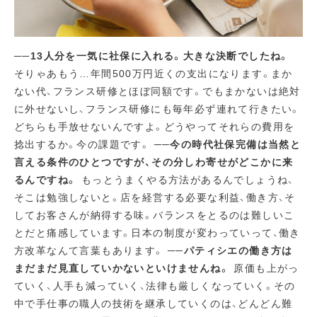
──13人分を一気に社保に入れる。大きな決断でしたね。
そりゃあもう…年間500万円近くの支出になります。まか
ない代、フランス研修とほぼ同額です。でもまかないは絶対
に外せないし、フランス研修にも毎年必ず連れて行きたい。
どちらも手放せないんですよ。どうやってそれらの費用を
捻出するか。今の課題です。
──今の時代社保完備は当然と
言える条件のひとつですが、その分しわ寄せがどこかに来
るんですね。
もっとうまくやる方法があるんでしょうね、
そこは勉強しないと。店を経営する必要な利益、働き方、そ
してお客さんが納得する味。バランスをとるのは難しいこ
とだと痛感しています。日本の制度が変わっていって、働き
方改革なんて言葉もあります。
──パティシエの働き方は
まだまだ見直していかないといけませんね。
原価も上がっ
ていく、人手も減っていく、法律も厳しくなっていく。その
中で手仕事の職人の技術を継承していくのは、どんどん難