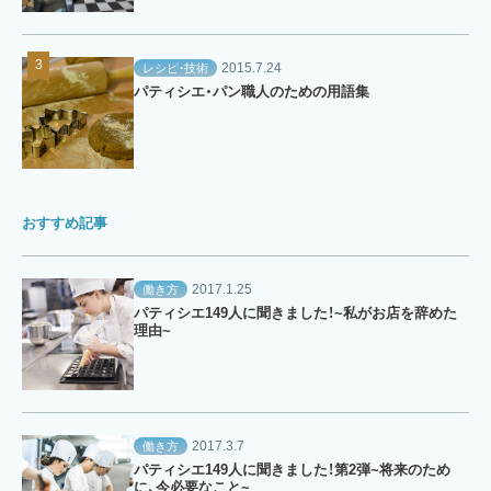
2015.7.24
レシピ・技術
パティシエ・パン職人のための用語集
おすすめ記事
2017.1.25
働き方
パティシエ149人に聞きました！~私がお店を辞めた
理由~
2017.3.7
働き方
パティシエ149人に聞きました！第2弾~将来のため
に、今必要なこと~