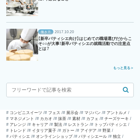
2017.10.20
働き方
【新卒パティシエ向け】はじめての職場選びだからこ
そ○○が大事！新卒パティシエの就職活動での注意点
とは？
もっと見る
コンビニスイーツ
フェス
展示会
マジパン
アントルメ
マネジメント
カカオ
抹茶
素材
カフェ
チーズケーキ
アレンジ
キャリア
製法
レストラン
トップパティシエ
トレンド
イタリア菓子
ガトー
アイデア
野菜
パティシエ
オンラインショップ
パティシエール
独立