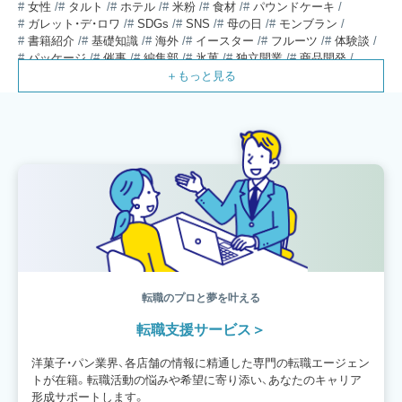
女性
タルト
ホテル
米粉
食材
パウンドケーキ
ガレット・デ・ロワ
SDGs
SNS
母の日
モンブラン
書籍紹介
基礎知識
海外
イースター
フルーツ
体験談
パッケージ
催事
編集部
氷菓
独立開業
商品開発
経営
販売
計数管理
ブーランジェ
体験記
コンテスト
販売促進
コラム
パン
スタッフ育成
就職活動
スイーツ
IT
業界事情
講習会
潜入レポート
クリスマス
新人パティシエ
インタビュー
アンケート
働き方
フリーランス
専門店
コロナ対策
デザイン
ウェデイングケーキ
バレンタイン
ショコラティエ
留学
アジア
ベーカリー
工場
専門学生
海外事情
ワークライフバランス
生菓子
アシェットデセール
資格
シェフ
フランス
オーブン担当
チョコレート
身体のケア
歴史
転職のプロと夢を叶える
転職支援サービス
洋菓子・パン業界、各店舗の情報に精通した専門の転職エージェン
トが在籍。転職活動の悩みや希望に寄り添い、あなたのキャリア
形成サポートします。