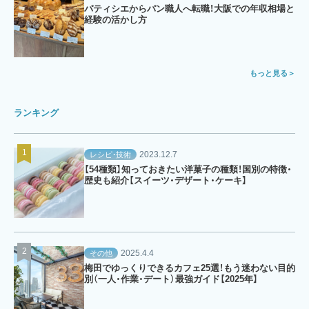
パティシエからパン職人へ転職！大阪での年収相場と
経験の活かし方
もっと見る
ランキング
2023.12.7
レシピ・技術
【54種類】知っておきたい洋菓子の種類！国別の特徴・
歴史も紹介【スイーツ・デザート・ケーキ】
2025.4.4
その他
梅田でゆっくりできるカフェ25選！もう迷わない目的
別（一人・作業・デート）最強ガイド【2025年】