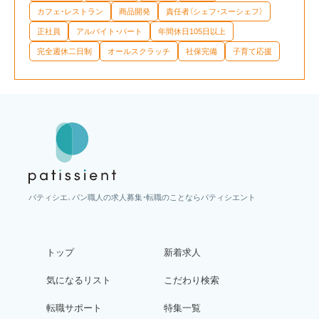
カフェ・レストラン
商品開発
責任者（シェフ・スーシェフ）
正社員
アルバイト・パート
年間休日105日以上
完全週休二日制
オールスクラッチ
社保完備
子育て応援
パティシエ、パン職人の求人募集・転職のことならパティシエント
トップ
新着求人
気になるリスト
こだわり検索
転職サポート
特集一覧