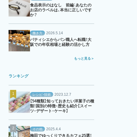
食品表示のはなし 前編：あなたの
お店のラベルは、本当に正しいです
か？
2026.5.14
働き方
パティシエからパン職人へ転職！大
阪での年収相場と経験の活かし方
もっと見る
ランキング
2023.12.7
レシピ・技術
【54種類】知っておきたい洋菓子の種
類！国別の特徴・歴史も紹介【スイー
ツ・デザート・ケーキ】
2025.4.4
その他
梅田でゆっくりできるカフェ25選！