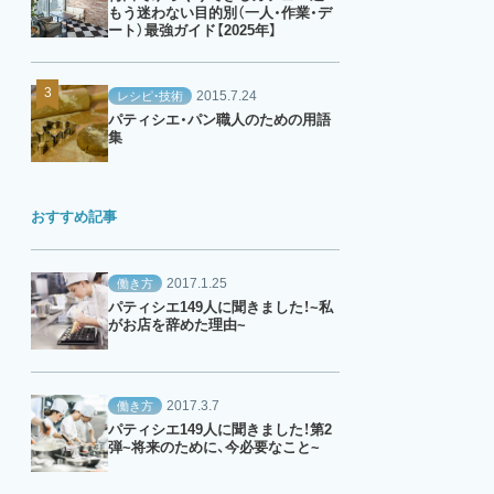
もう迷わない目的別（一人・作業・デ
ート）最強ガイド【2025年】
2015.7.24
レシピ・技術
パティシエ・パン職人のための用語
集
おすすめ記事
2017.1.25
働き方
パティシエ149人に聞きました！~私
がお店を辞めた理由~
2017.3.7
働き方
パティシエ149人に聞きました！第2
弾~将来のために、今必要なこと~