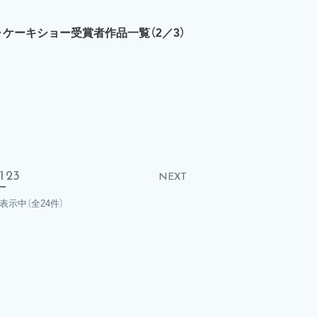
ン・ケーキショー受賞者作品一覧（2／3）
1
2
3
NEXT
を表示中
（全24件）