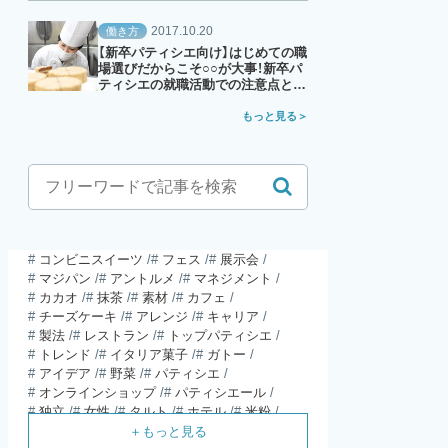
2017.10.20
働き方
【新卒パティシエ向け】はじめての職
場選びだからこそ○○が大事！新卒パ
ティシエの就職活動での注意点と
は？
もっと見る
コンビニスイーツ
フェス
展示会
マジパン
アントルメ
マネジメント
カカオ
抹茶
素材
カフェ
チーズケーキ
アレンジ
キャリア
製法
レストラン
トップパティシエ
トレンド
イタリア菓子
ガトー
アイデア
野菜
パティシエ
オンラインショップ
パティシエール
独立
女性
タルト
ホテル
米粉
食材
パウンドケーキ
ガレット・デ・ロワ