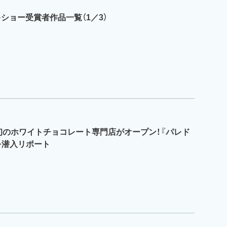
キショー受賞者作品一覧（1／3）
初のホワイトチョコレート専門店がオープン！『パレド
を潜入リポート