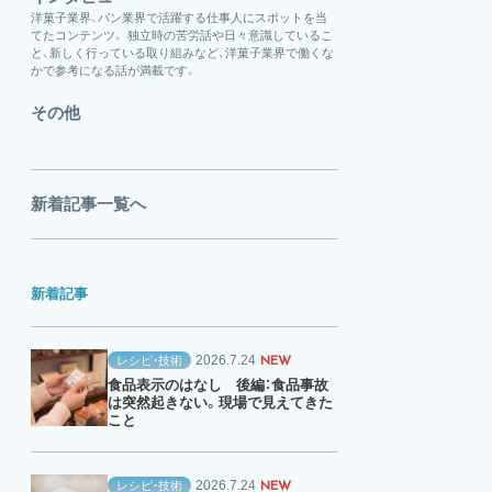
洋菓子業界、パン業界で活躍する仕事人にスポットを当
てたコンテンツ。 独立時の苦労話や日々意識しているこ
と、新しく行っている取り組みなど、洋菓子業界で働くな
かで参考になる話が満載です。
その他
新着記事一覧へ
新着記事
2026.7.24
レシピ・技術
NEW
食品表示のはなし 後編：食品事故
は突然起きない。現場で見えてきた
こと
2026.7.24
レシピ・技術
NEW