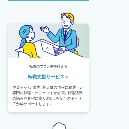
SDGs
SNS
母の日
モンブラン
書籍紹介
基礎知識
海外
イースター
フルーツ
体験談
パッケージ
催事
編集部
氷菓
独立開業
商品開発
経営
販売
計数管理
ブーランジェ
体験記
コンテスト
販売促進
コラム
パン
スタッフ育成
就職活動
スイーツ
IT
業界事情
講習会
潜入レポート
クリスマス
新人パティシエ
インタビュー
アンケート
働き方
フリーランス
専門店
コロナ対策
デザイン
ウェデイングケーキ
バレンタイン
転職のプロと夢を叶える
ショコラティエ
留学
アジア
転職支援サービス
ベーカリー
工場
専門学生
海外事情
ワークライフバランス
生菓子
洋菓子・パン業界、各店舗の情報に精通した
アシェットデセール
資格
シェフ
専門の転職エージェントが在籍。転職活動
フランス
オーブン担当
チョコレート
の悩みや希望に寄り添い、あなたのキャリ
身体のケア
歴史
ア形成サポートします。