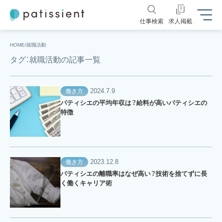
仕事検索
求人掲載
HOME
就職活動
タグ：就職活動の記事一覧
2024.7.9
働き方
パティシエの平均年収は？給料が高いパティシエの
特徴
2023.12.8
働き方
パティシエの離職率はなぜ高い？技術を捨てずに長
く働くキャリア術