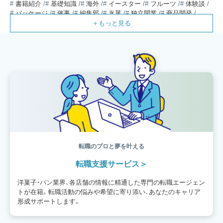
書籍紹介
基礎知識
海外
イースター
フルーツ
体験談
パッケージ
催事
編集部
氷菓
独立開業
商品開発
経営
販売
計数管理
ブーランジェ
体験記
コンテスト
販売促進
コラム
パン
スタッフ育成
就職活動
スイーツ
IT
業界事情
講習会
潜入レポート
クリスマス
新人パティシエ
インタビュー
アンケート
働き方
フリーランス
専門店
コロナ対策
デザイン
ウェデイングケーキ
バレンタイン
ショコラティエ
留学
アジア
ベーカリー
工場
専門学生
海外事情
ワークライフバランス
生菓子
アシェットデセール
資格
シェフ
フランス
オーブン担当
チョコレート
身体のケア
歴史
転職のプロと夢を叶える
転職支援サービス
洋菓子・パン業界、各店舗の情報に精通した専門の転職エージェン
トが在籍。転職活動の悩みや希望に寄り添い、あなたのキャリア
形成サポートします。