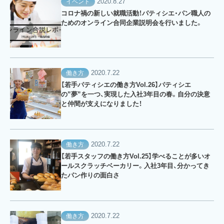
2020.8.27
イベント
コロナ禍の新しい就職活動！パティシエ・パン職人の
ためのオンライン合同企業説明会を行いました。
2020.7.22
働き方
【若手パティシエの働き方Vol.26】パティシエ
の”夢”を一つ、実現した入社3年目の春。自分の決意
と仲間が支えになりました！
2020.7.22
働き方
【若手スタッフの働き方Vol.25】学べることが多いオ
ールスクラッチベーカリー。入社3年目、分かってき
たパン作りの面白さ
2020.7.22
働き方