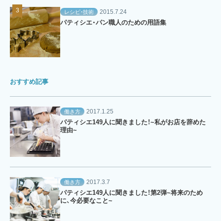
2015.7.24
レシピ・技術
パティシエ・パン職人のための用語集
おすすめ記事
2017.1.25
働き方
パティシエ149人に聞きました！~私がお店を辞めた
理由~
2017.3.7
働き方
パティシエ149人に聞きました！第2弾~将来のため
に、今必要なこと~