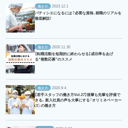
2023.12.1
働き方
パティシエになるには？必要な資格、就職のリアルを
徹底解説！
2020.11.30
働き方
【転職活動を短期的に終わらせる】成功率をあげ
る“複数応募”のススメ
2020.9.4
働き方
【若手スタッフの働き方Vol.27】後輩も先輩を評価で
きる。新入社員の声を大事にする『オリミネベーカー
ズ』の働き方