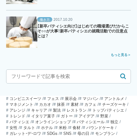
2017.10.20
働き方
【新卒パティシエ向け】はじめての職場選びだからこ
そ○○が大事！新卒パティシエの就職活動での注意点
とは？
もっと見る
コンビニスイーツ
フェス
展示会
マジパン
アントルメ
マネジメント
カカオ
抹茶
素材
カフェ
チーズケーキ
アレンジ
キャリア
製法
レストラン
トップパティシエ
トレンド
イタリア菓子
ガトー
アイデア
野菜
パティシエ
オンラインショップ
パティシエール
独立
女性
タルト
ホテル
米粉
食材
パウンドケーキ
ガレット・デ・ロワ
SDGs
SNS
母の日
モンブラン