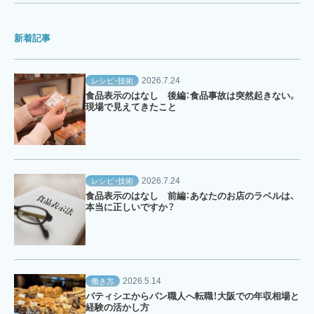
新着記事
2026.7.24
レシピ・技術
食品表示のはなし 後編：食品事故は突然起きない。
現場で見えてきたこと
2026.7.24
レシピ・技術
食品表示のはなし 前編：あなたのお店のラベルは、
本当に正しいですか？
2026.5.14
働き方
パティシエからパン職人へ転職！大阪での年収相場と
経験の活かし方