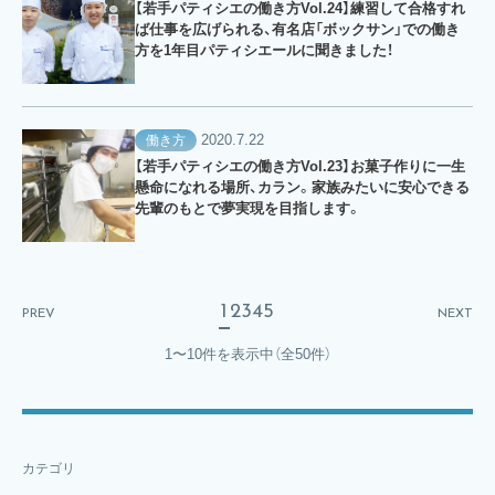
【若手パティシエの働き方Vol.24】練習して合格すれ
ば仕事を広げられる、有名店「ボックサン」での働き
方を1年目パティシエールに聞きました！
2020.7.22
働き方
【若手パティシエの働き方Vol.23】お菓子作りに一生
懸命になれる場所、カラン。家族みたいに安心できる
先輩のもとで夢実現を目指します。
1
2
3
4
5
PREV
NEXT
1〜10件を表示中
（全50件）
カテゴリ