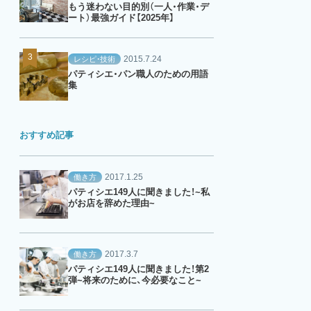
もう迷わない目的別（一人・作業・デ
ート）最強ガイド【2025年】
2015.7.24
レシピ・技術
パティシエ・パン職人のための用語
集
おすすめ記事
2017.1.25
働き方
パティシエ149人に聞きました！~私
がお店を辞めた理由~
2017.3.7
働き方
パティシエ149人に聞きました！第2
弾~将来のために、今必要なこと~