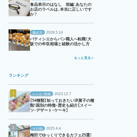
食品表示のはなし 前編：あなたの
お店のラベルは、本当に正しいです
か？
2026.5.14
働き方
パティシエからパン職人へ転職！大
阪での年収相場と経験の活かし方
もっと見る
ランキング
2023.12.7
レシピ・技術
【54種類】知っておきたい洋菓子の種
類！国別の特徴・歴史も紹介【スイー
ツ・デザート・ケーキ】
2025.4.4
その他
梅田でゆっくりできるカフェ25選！