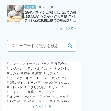
2017.10.20
働き方
【新卒パティシエ向け】はじめての職
場選びだからこそ○○が大事！新卒パ
ティシエの就職活動での注意点と
は？
もっと見る
コンビニスイーツ
フェス
展示会
マジパン
アントルメ
マネジメント
カカオ
抹茶
素材
カフェ
チーズケーキ
アレンジ
キャリア
製法
レストラン
トップパティシエ
トレンド
イタリア菓子
ガトー
アイデア
野菜
パティシエ
オンラインショップ
パティシエール
独立
女性
タルト
ホテル
米粉
食材
パウンドケーキ
ガレット・デ・ロワ
SDGs
SNS
母の日
モンブラン