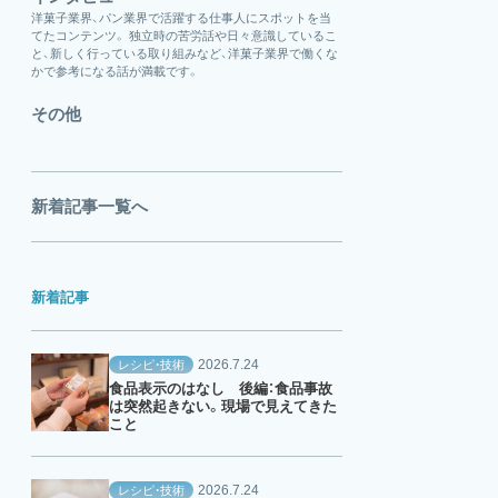
洋菓子業界、パン業界で活躍する仕事人にスポットを当
てたコンテンツ。 独立時の苦労話や日々意識しているこ
と、新しく行っている取り組みなど、洋菓子業界で働くな
かで参考になる話が満載です。
その他
新着記事一覧へ
新着記事
2026.7.24
レシピ・技術
食品表示のはなし 後編：食品事故
は突然起きない。現場で見えてきた
こと
2026.7.24
レシピ・技術