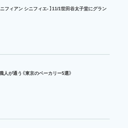
nifie -シニフィアン シニフィエ- 】11/1世田谷太子堂にグラン
職人が通う《東京のベーカリー5選》