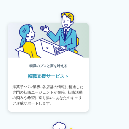
書籍紹介
基礎知識
海外
イースター
フルーツ
体験談
パッケージ
催事
編集部
氷菓
独立開業
商品開発
経営
販売
計数管理
ブーランジェ
体験記
コンテスト
販売促進
コラム
パン
スタッフ育成
就職活動
スイーツ
IT
業界事情
講習会
潜入レポート
クリスマス
新人パティシエ
インタビュー
アンケート
働き方
フリーランス
専門店
コロナ対策
デザイン
ウェデイングケーキ
バレンタイン
転職のプロと夢を叶える
ショコラティエ
留学
アジア
転職支援サービス
ベーカリー
工場
専門学生
海外事情
ワークライフバランス
生菓子
洋菓子・パン業界、各店舗の情報に精通した
アシェットデセール
資格
シェフ
専門の転職エージェントが在籍。転職活動
フランス
オーブン担当
チョコレート
の悩みや希望に寄り添い、あなたのキャリ
身体のケア
歴史
ア形成サポートします。