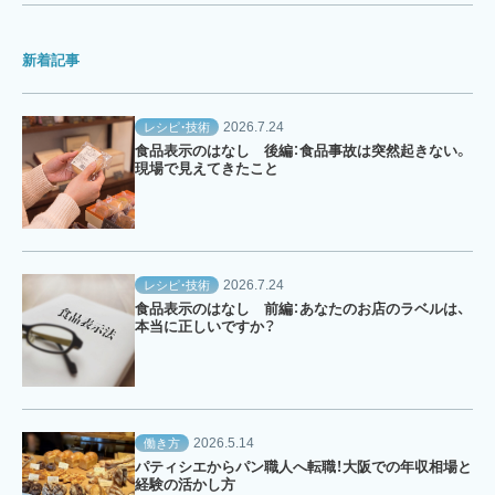
新着記事
2026.7.24
レシピ・技術
食品表示のはなし 後編：食品事故は突然起きない。
現場で見えてきたこと
2026.7.24
レシピ・技術
食品表示のはなし 前編：あなたのお店のラベルは、
本当に正しいですか？
2026.5.14
働き方
パティシエからパン職人へ転職！大阪での年収相場と
経験の活かし方