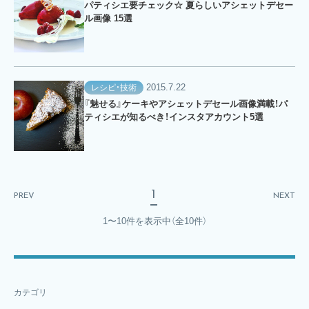
パティシエ要チェック☆ 夏らしいアシェットデセー
ル画像 15選
2015.7.22
レシピ・技術
『魅せる』ケーキやアシェットデセール画像満載！パ
ティシエが知るべき！インスタアカウント5選
1
PREV
NEXT
1〜10件を表示中
（全10件）
カテゴリ