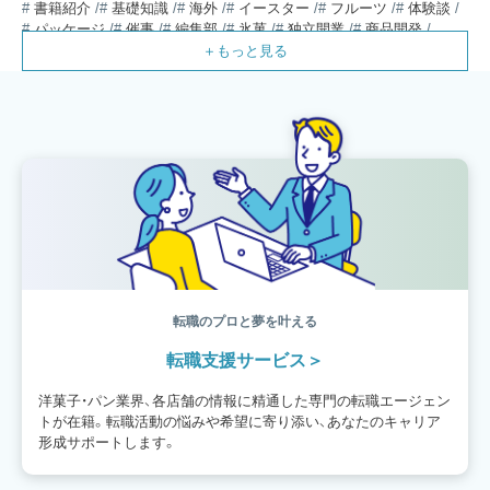
書籍紹介
基礎知識
海外
イースター
フルーツ
体験談
パッケージ
催事
編集部
氷菓
独立開業
商品開発
経営
販売
計数管理
ブーランジェ
体験記
コンテスト
販売促進
コラム
パン
スタッフ育成
就職活動
スイーツ
IT
業界事情
講習会
潜入レポート
クリスマス
新人パティシエ
インタビュー
アンケート
働き方
フリーランス
専門店
コロナ対策
デザイン
ウェデイングケーキ
バレンタイン
ショコラティエ
留学
アジア
ベーカリー
工場
専門学生
海外事情
ワークライフバランス
生菓子
アシェットデセール
資格
シェフ
フランス
オーブン担当
チョコレート
身体のケア
歴史
転職のプロと夢を叶える
転職支援サービス
洋菓子・パン業界、各店舗の情報に精通した専門の転職エージェン
トが在籍。転職活動の悩みや希望に寄り添い、あなたのキャリア
形成サポートします。