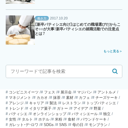
2017.10.20
働き方
【新卒パティシエ向け】はじめての職場選びだからこ
そ○○が大事！新卒パティシエの就職活動での注意点
とは？
もっと見る
コンビニスイーツ
フェス
展示会
マジパン
アントルメ
マネジメント
カカオ
抹茶
素材
カフェ
チーズケーキ
アレンジ
キャリア
製法
レストラン
トップパティシエ
トレンド
イタリア菓子
ガトー
アイデア
野菜
パティシエ
オンラインショップ
パティシエール
独立
女性
タルト
ホテル
米粉
食材
パウンドケーキ
ガレット・デ・ロワ
SDGs
SNS
母の日
モンブラン