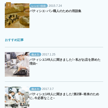
2015.7.24
レシピ・技術
パティシエ・パン職人のための用語集
おすすめ記事
2017.1.25
働き方
パティシエ149人に聞きました！~私がお店を辞めた
理由~
2017.3.7
働き方
パティシエ149人に聞きました！第2弾~将来のため
に、今必要なこと~