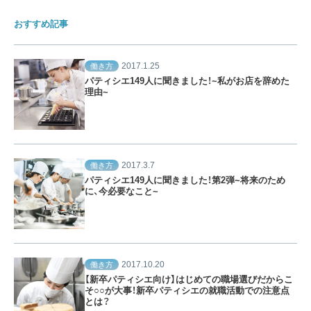
おすすめ記事
2017.1.25
働き方
パティシエ149人に聞きました！~私がお店を辞めた
理由~
2017.3.7
働き方
パティシエ149人に聞きました！第2弾~将来のため
に、今必要なこと~
2017.10.20
働き方
【新卒パティシエ向け】はじめての職場選びだからこ
そ○○が大事！新卒パティシエの就職活動での注意点
とは？