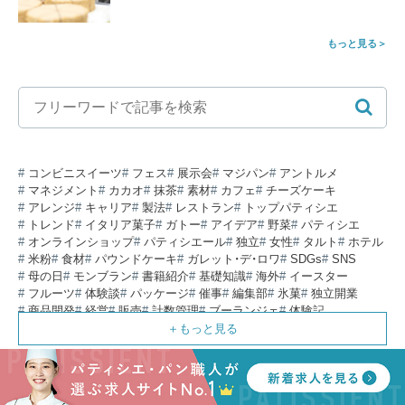
もっと見る
コンビニスイーツ
フェス
展示会
マジパン
アントルメ
マネジメント
カカオ
抹茶
素材
カフェ
チーズケーキ
アレンジ
キャリア
製法
レストラン
トップパティシエ
トレンド
イタリア菓子
ガトー
アイデア
野菜
パティシエ
オンラインショップ
パティシエール
独立
女性
タルト
ホテル
米粉
食材
パウンドケーキ
ガレット・デ・ロワ
SDGs
SNS
母の日
モンブラン
書籍紹介
基礎知識
海外
イースター
フルーツ
体験談
パッケージ
催事
編集部
氷菓
独立開業
商品開発
経営
販売
計数管理
ブーランジェ
体験記
コンテスト
販売促進
コラム
パン
スタッフ育成
就職活動
スイーツ
IT
業界事情
講習会
潜入レポート
クリスマス
新人パティシエ
インタビュー
アンケート
働き方
フリーランス
専門店
コロナ対策
デザイン
ウェデイングケーキ
バレンタイン
ショコラティエ
留学
アジア
ベーカリー
工場
専門学生