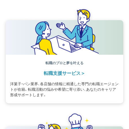
新人パティシエ
インタビュー
アンケート
働き方
フリーランス
専門店
コロナ対策
デザイン
ウェデイングケーキ
バレンタイン
ショコラティエ
留学
アジア
ベーカリー
工場
専門学生
海外事情
ワークライフバランス
生菓子
アシェットデセール
資格
シェフ
フランス
オーブン担当
チョコレート
身体のケア
歴史
転職のプロと夢を叶える
転職支援サービス
洋菓子・パン業界、各店舗の情報に精通した専門の転職エージェン
トが在籍。転職活動の悩みや希望に寄り添い、あなたのキャリア
形成サポートします。