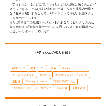
パティシエントは「どこで」「だれと」「どんな風に」働くのかがイ
メージできるリアルな求人情報や、仕事に役立つ業界内の様々
な情報をお届けすることで、パティシエ・パン職人・販売スタッ
フをサポートします！
また、業界専門の転職エージェントがあなたにピッタリのお仕
事を紹介する「転職支援サービス」を通して、より良い職場との
出会いもサポートしています。
パティシエの求人を探す
関西エリア
関東エリア
大阪府
東京都
カフェ・レストラン
商品開発
責任者（シェフ・スーシェフ）
正社員
アルバイト・パート
年間休日105日以上
完全週休二日制
オープニング
社保完備
子育て応援