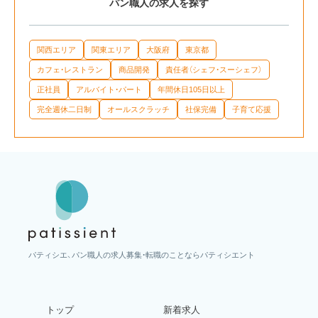
パン職人の求人を探す
関西エリア
関東エリア
大阪府
東京都
カフェ・レストラン
商品開発
責任者（シェフ・スーシェフ）
正社員
アルバイト・パート
年間休日105日以上
完全週休二日制
オールスクラッチ
社保完備
子育て応援
パティシエ、パン職人の求人募集・転職のことならパティシエント
トップ
新着求人