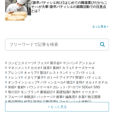
【新卒パティシエ向け】はじめての職場選びだからこ
そ○○が大事！新卒パティシエの就職活動での注意点
とは？
もっと見る
コンビニスイーツ
フェス
展示会
マジパン
アントルメ
マネジメント
カカオ
抹茶
素材
カフェ
チーズケーキ
アレンジ
キャリア
製法
レストラン
トップパティシエ
トレンド
イタリア菓子
ガトー
アイデア
野菜
パティシエ
オンラインショップ
パティシエール
独立
女性
タルト
ホテル
米粉
食材
パウンドケーキ
ガレット・デ・ロワ
SDGs
SNS
母の日
モンブラン
書籍紹介
基礎知識
海外
イースター
フルーツ
体験談
パッケージ
催事
編集部
氷菓
独立開業
商品開発
経営
販売
計数管理
ブーランジェ
体験記
コンテスト
販売促進
コラム
パン
スタッフ育成
就職活動
スイーツ
IT
業界事情
講習会
潜入レポート
クリスマス