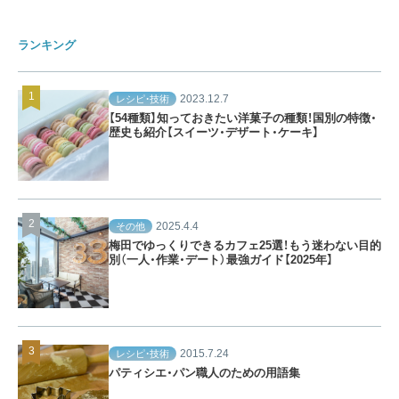
ランキング
2023.12.7
レシピ・技術
【54種類】知っておきたい洋菓子の種類！国別の特徴・
歴史も紹介【スイーツ・デザート・ケーキ】
2025.4.4
その他
梅田でゆっくりできるカフェ25選！もう迷わない目的
別（一人・作業・デート）最強ガイド【2025年】
2015.7.24
レシピ・技術
パティシエ・パン職人のための用語集