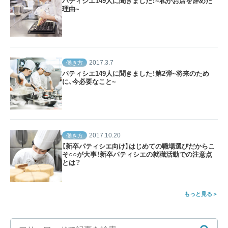
パティシエ149人に聞きました！~私がお店を辞めた
理由~
2017.3.7
働き方
パティシエ149人に聞きました！第2弾~将来のため
に、今必要なこと~
2017.10.20
働き方
【新卒パティシエ向け】はじめての職場選びだからこ
そ○○が大事！新卒パティシエの就職活動での注意点
とは？
もっと見る