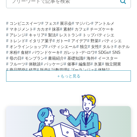
コンビニスイーツ
フェス
展示会
マジパン
アントルメ
マネジメント
カカオ
抹茶
素材
カフェ
チーズケーキ
アレンジ
キャリア
製法
レストラン
トップパティシエ
トレンド
イタリア菓子
ガトー
アイデア
野菜
パティシエ
オンラインショップ
パティシエール
独立
女性
タルト
ホテル
米粉
食材
パウンドケーキ
ガレット・デ・ロワ
SDGs
SNS
母の日
モンブラン
書籍紹介
基礎知識
海外
イースター
フルーツ
体験談
パッケージ
催事
編集部
氷菓
独立開業
商品開発
経営
販売
計数管理
ブーランジェ
体験記
コンテスト
販売促進
コラム
パン
スタッフ育成
就職活動
スイーツ
IT
業界事情
講習会
潜入レポート
クリスマス
新人パティシエ
インタビュー
アンケート
働き方
フリーランス
専門店
コロナ対策
デザイン
ウェデイングケーキ
バレンタイン
ショコラティエ
留学
アジア
ベーカリー
工場
専門学生
海外事情
ワークライフバランス
生菓子
アシェットデセール
資格
シェフ
フランス
オーブン担当
チョコレート
身体のケア
歴史