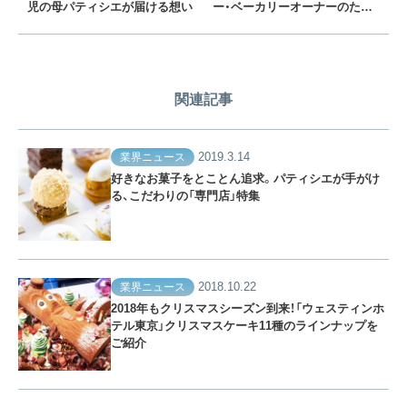
児の母パティシエが届ける想い
ー・ベーカリーオーナーのため
の支援制度まとめ
関連記事
2019.3.14
業界ニュース
好きなお菓子をとことん追求。パティシエが手がけ
る、こだわりの「専門店」特集
2018.10.22
業界ニュース
2018年もクリスマスシーズン到来！「ウェスティンホ
テル東京」クリスマスケーキ11種のラインナップを
ご紹介