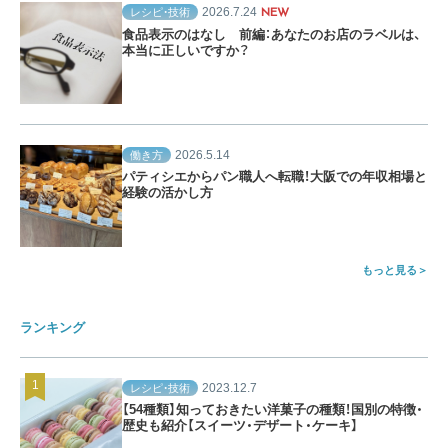
2026.7.24
レシピ・技術
NEW
食品表示のはなし 前編：あなたのお店のラベルは、
本当に正しいですか？
2026.5.14
働き方
パティシエからパン職人へ転職！大阪での年収相場と
経験の活かし方
もっと見る
ランキング
2023.12.7
レシピ・技術
【54種類】知っておきたい洋菓子の種類！国別の特徴・
歴史も紹介【スイーツ・デザート・ケーキ】