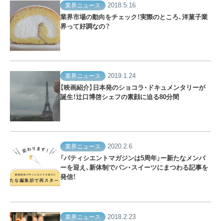
2018.5.16
業界ニュース
業界市場の動向をチェック！実際のところ、洋菓子業
界って好調なの？
2019.1.24
業界ニュース
【映画紹介】日本発のショコラ・ドキュメンタリーが
誕生！辻口博啓シェフの素顔に迫る80分間
2020.2.6
業界ニュース
「パティシエントマガジンは5周年」ー新たなメンバ
ーを迎え、新体制でパン・スイーツにまつわる記事を
発信！
2018.2.23
業界ニュース