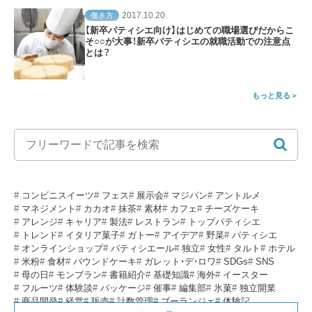
2017.10.20
働き方
【新卒パティシエ向け】はじめての職場選びだからこ
そ○○が大事！新卒パティシエの就職活動での注意点
とは？
もっと見る
コンビニスイーツ
フェス
展示会
マジパン
アントルメ
マネジメント
カカオ
抹茶
素材
カフェ
チーズケーキ
アレンジ
キャリア
製法
レストラン
トップパティシエ
トレンド
イタリア菓子
ガトー
アイデア
野菜
パティシエ
オンラインショップ
パティシエール
独立
女性
タルト
ホテル
米粉
食材
パウンドケーキ
ガレット・デ・ロワ
SDGs
SNS
母の日
モンブラン
書籍紹介
基礎知識
海外
イースター
フルーツ
体験談
パッケージ
催事
編集部
氷菓
独立開業
商品開発
経営
販売
計数管理
ブーランジェ
体験記