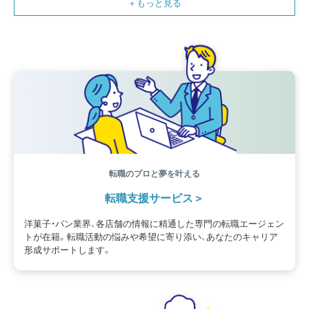
コンテスト
販売促進
コラム
パン
スタッフ育成
就職活動
スイーツ
IT
業界事情
講習会
潜入レポート
クリスマス
新人パティシエ
インタビュー
アンケート
働き方
フリーランス
専門店
コロナ対策
デザイン
ウェデイングケーキ
バレンタイン
ショコラティエ
留学
アジア
ベーカリー
工場
専門学生
海外事情
ワークライフバランス
生菓子
アシェットデセール
資格
シェフ
フランス
オーブン担当
チョコレート
身体のケア
歴史
転職のプロと夢を叶える
転職支援サービス
洋菓子・パン業界、各店舗の情報に精通した専門の転職エージェン
トが在籍。転職活動の悩みや希望に寄り添い、あなたのキャリア
形成サポートします。