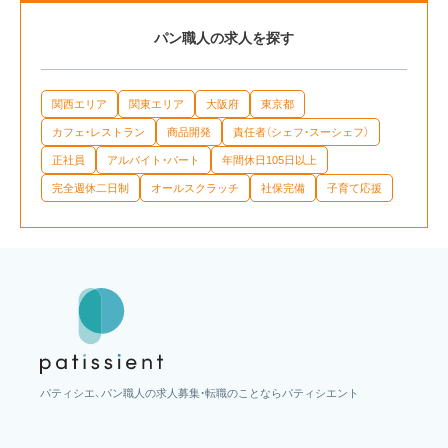
パン職人の求人を探す
関西エリア
関東エリア
大阪府
東京都
カフェ・レストラン
商品開発
責任者（シェフ・スーシェフ）
正社員
アルバイト・パート
年間休日105日以上
完全週休二日制
オールスクラッチ
社保完備
子育て応援
パティシエ、パン職人の求人募集・転職のことならパティシエント