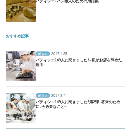
パティシエ・パン職人のための用語集
おすすめ記事
2017.1.25
働き方
パティシエ149人に聞きました！~私がお店を辞めた
理由~
2017.3.7
働き方
パティシエ149人に聞きました！第2弾~将来のため
に、今必要なこと~