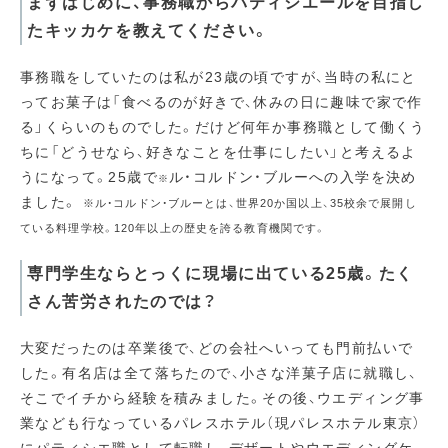
まずはじめに、事務職からパティシエールを目指し
たキッカケを教えてください。
事務職をしていたのは私が23歳の頃ですが、当時の私にと
ってお菓子は「食べるのが好きで、休みの日に趣味で家で作
る」くらいのものでした。だけど何年か事務職として働くう
ちに「どうせなら、好きなことを仕事にしたい」と考えるよ
うになって。25歳で
ル・コルドン・ブルーへの入学を決め
※
ました。
※ル・コルドン・ブルーとは、世界20か国以上、35校余で展開し
ている料理学校。120年以上の歴史を誇る教育機関です。
専門学生ならとっくに現場に出ている25歳。たく
さん苦労されたのでは？
大変だったのは卒業後で、どの会社へいっても門前払いで
した。有名店は全て落ちたので、小さな洋菓子店に就職し、
そこでイチから経験を積みました。その後、ウエディング事
業なども行なっているパレスホテル（現パレスホテル東京）
にパティシエ職として転職し、デザートやウエディングケ