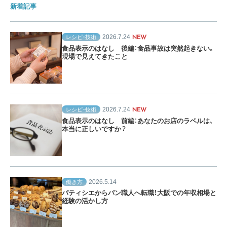
新着記事
2026.7.24
レシピ・技術
NEW
食品表示のはなし 後編：食品事故は突然起きない。
現場で見えてきたこと
2026.7.24
レシピ・技術
NEW
食品表示のはなし 前編：あなたのお店のラベルは、
本当に正しいですか？
2026.5.14
働き方
パティシエからパン職人へ転職！大阪での年収相場と
経験の活かし方