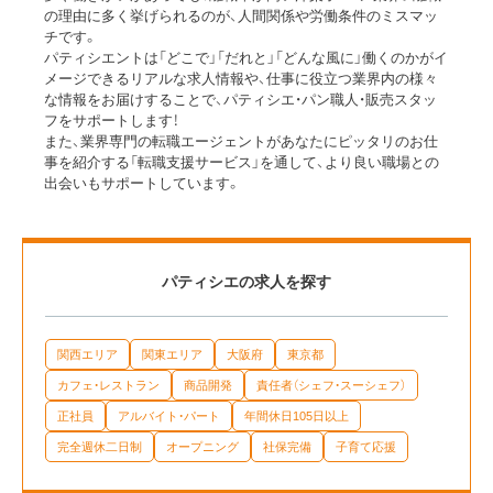
の理由に多く挙げられるのが、人間関係や労働条件のミスマッ
チです。
パティシエントは「どこで」「だれと」「どんな風に」働くのかがイ
メージできるリアルな求人情報や、仕事に役立つ業界内の様々
な情報をお届けすることで、パティシエ・パン職人・販売スタッ
フをサポートします！
また、業界専門の転職エージェントがあなたにピッタリのお仕
事を紹介する「転職支援サービス」を通して、より良い職場との
出会いもサポートしています。
パティシエの求人を探す
関西エリア
関東エリア
大阪府
東京都
カフェ・レストラン
商品開発
責任者（シェフ・スーシェフ）
正社員
アルバイト・パート
年間休日105日以上
完全週休二日制
オープニング
社保完備
子育て応援