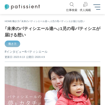
仕事検索
求人掲載
HOME
働き方
「未来のパティシエール達へ」1児の母パティシエが届ける想い
「未来のパティシエール達へ」1児の母パティシエが
届ける想い
働き方
インタビュー
パティシエール
更新日：2023.9.13
公開日：2020.4.9