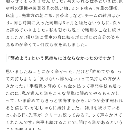
触らせてもらえませんでした。与えられる仕事といえば、原
材料の運搬や製菓器具の洗い物、ミント摘み、お皿の運搬、
床流し、先輩方の朝ご飯、お茶出しなど、チームの雑用ばか
り。同じ時期に入った同期は3ヶ月と経たないうちに、次々
と辞めていきました。私も朝から晩まで雑用をこなし続け
ましたが、帰り道に電車の窓に映るボロボロの自分の姿を
見るのが辛くて。何度も涙を流しました。
「辞めよう」という気持ちにはならなかったのですか？
思いましたね…とにかく辛かった。だけど「辞めてやる」っ
て気持ちよりも「負けない、諦めない」って気持ちの方が大
きかった。「事務職を辞めて、お金を払って専門学校も通っ
たのに、私が選んだ道をこんな簡単に諦めてやるもんか！」
って。いま辞めてもきっと後悔するから、いつか必ず報われ
ると信じて、がむしゃらに続けました。 雑用を続けている
と、ある日、先輩が「クリーム絞ってみる？」って声をかけて
くれたんです。何事も続けることで、開ける道があるという
ことを知りました。