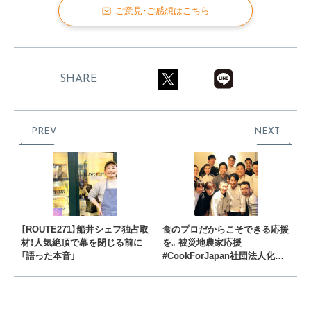
ご意見・ご感想はこちら
SHARE
PREV
NEXT
【ROUTE271】船井シェフ独占取
食のプロだからこそできる応援
材！人気絶頂で幕を閉じる前に
を。被災地農家応援
「語った本音」
#CookForJapan社団法人化を
発表