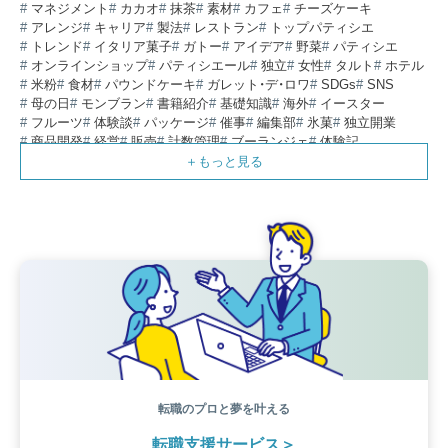
マネジメント
カカオ
抹茶
素材
カフェ
チーズケーキ
アレンジ
キャリア
製法
レストラン
トップパティシエ
トレンド
イタリア菓子
ガトー
アイデア
野菜
パティシエ
オンラインショップ
パティシエール
独立
女性
タルト
ホテル
米粉
食材
パウンドケーキ
ガレット・デ・ロワ
SDGs
SNS
母の日
モンブラン
書籍紹介
基礎知識
海外
イースター
フルーツ
体験談
パッケージ
催事
編集部
氷菓
独立開業
商品開発
経営
販売
計数管理
ブーランジェ
体験記
コンテスト
販売促進
コラム
パン
スタッフ育成
就職活動
スイーツ
IT
業界事情
講習会
潜入レポート
クリスマス
新人パティシエ
インタビュー
アンケート
働き方
フリーランス
専門店
コロナ対策
デザイン
ウェデイングケーキ
バレンタイン
ショコラティエ
留学
アジア
ベーカリー
工場
専門学生
海外事情
ワークライフバランス
生菓子
アシェットデセール
資格
シェフ
フランス
オーブン担当
チョコレート
身体のケア
歴史
転職のプロと夢を叶える
転職支援サービス