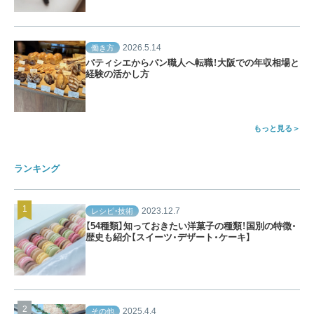
2026.5.14
働き方
パティシエからパン職人へ転職！大阪での年収相場と
経験の活かし方
もっと見る
ランキング
2023.12.7
レシピ・技術
【54種類】知っておきたい洋菓子の種類！国別の特徴・
歴史も紹介【スイーツ・デザート・ケーキ】
2025.4.4
その他