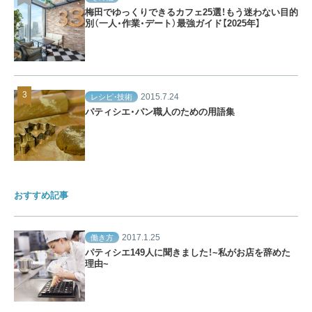
梅田でゆっくりできるカフェ25選！もう迷わない目的
別（一人・作業・デート）最強ガイド【2025年】
2015.7.24
レシピ・技術
パティシエ・パン職人のための用語集
おすすめ記事
2017.1.25
働き方
パティシエ149人に聞きました！~私がお店を辞めた
理由~