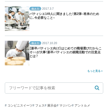
2017.3.7
働き方
パティシエ149人に聞きました！第2弾~将来のため
に、今必要なこと~
2017.10.20
働き方
【新卒パティシエ向け】はじめての職場選びだからこ
そ○○が大事！新卒パティシエの就職活動での注意点
とは？
もっと見る
コンビニスイーツ
フェス
展示会
マジパン
アントルメ