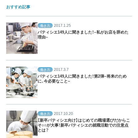
おすすめ記事
2017.1.25
働き方
パティシエ149人に聞きました！~私がお店を辞めた
理由~
2017.3.7
働き方
パティシエ149人に聞きました！第2弾~将来のため
に、今必要なこと~
2017.10.20
働き方
【新卒パティシエ向け】はじめての職場選びだからこ
そ○○が大事！新卒パティシエの就職活動での注意点
とは？