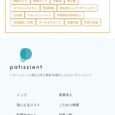
関西エリア
関東エリア
大阪府
東京都
カフェ・レストラン
商品開発
責任者（シェフ・スーシェフ）
正社員
アルバイト・パート
年間休日105日以上
完全週休二日制
オールスクラッチ
社保完備
子育て応援
パティシエ、パン職人の求人募集・転職のことならパティシエント
トップ
新着求人
気になるリスト
こだわり検索
転職サポート
特集一覧