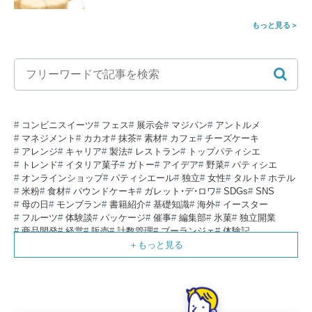
もっと見る
コンビニスイーツ
フェス
展示会
マジパン
アントルメ
マネジメント
カカオ
抹茶
素材
カフェ
チーズケーキ
アレンジ
キャリア
製法
レストラン
トップパティシエ
トレンド
イタリア菓子
ガトー
アイデア
野菜
パティシエ
オンラインショップ
パティシエール
独立
女性
タルト
ホテル
米粉
食材
パウンドケーキ
ガレット・デ・ロワ
SDGs
SNS
母の日
モンブラン
書籍紹介
基礎知識
海外
イースター
フルーツ
体験談
パッケージ
催事
編集部
氷菓
独立開業
商品開発
経営
販売
計数管理
ブーランジェ
体験記
コンテスト
販売促進
コラム
パン
スタッフ育成
就職活動
スイーツ
IT
業界事情
講習会
潜入レポート
クリスマス
新人パティシエ
インタビュー
アンケート
働き方
フリーランス
専門店
コロナ対策
デザイン
ウェデイングケーキ
バレンタイン
ショコラティエ
留学
アジア
ベーカリー
工場
専門学生
海外事情
ワークライフバランス
生菓子
アシェットデセール