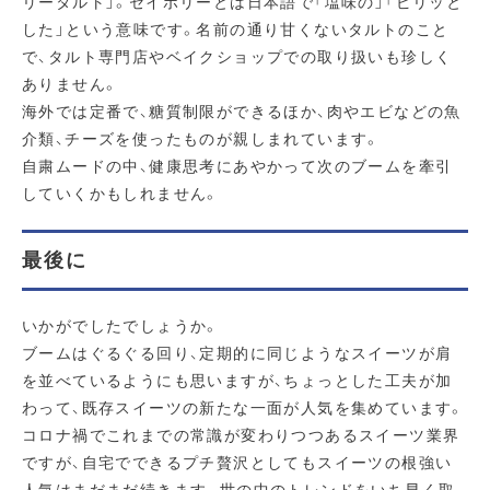
リータルト」。セイボリーとは日本語で「塩味の」「ピリッと
した」という意味です。名前の通り甘くないタルトのこと
で、タルト専門店やベイクショップでの取り扱いも珍しく
ありません。
海外では定番で、糖質制限ができるほか、肉やエビなどの魚
介類、チーズを使ったものが親しまれています。
自粛ムードの中、健康思考にあやかって次のブームを牽引
していくかもしれません。
最後に
いかがでしたでしょうか。
ブームはぐるぐる回り、定期的に同じようなスイーツが肩
を並べているようにも思いますが、ちょっとした工夫が加
わって、既存スイーツの新たな一面が人気を集めています。
コロナ禍でこれまでの常識が変わりつつあるスイーツ業界
ですが、自宅でできるプチ贅沢としてもスイーツの根強い
人気はまだまだ続きます。世の中のトレンドをいち早く取