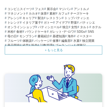
コンビニスイーツ
フェス
展示会
マジパン
アントルメ
マネジメント
カカオ
抹茶
素材
カフェ
チーズケーキ
アレンジ
キャリア
製法
レストラン
トップパティシエ
トレンド
イタリア菓子
ガトー
アイデア
野菜
パティシエ
オンラインショップ
パティシエール
独立
女性
タルト
ホテル
米粉
食材
パウンドケーキ
ガレット・デ・ロワ
SDGs
SNS
母の日
モンブラン
書籍紹介
基礎知識
海外
イースター
フルーツ
体験談
パッケージ
催事
編集部
氷菓
独立開業
商品開発
経営
販売
計数管理
ブーランジェ
体験記
コンテスト
販売促進
コラム
パン
スタッフ育成
就職活動
スイーツ
IT
業界事情
講習会
潜入レポート
クリスマス
新人パティシエ
インタビュー
アンケート
働き方
フリーランス
専門店
コロナ対策
デザイン
ウェデイングケーキ
バレンタイン
ショコラティエ
留学
アジア
ベーカリー
工場
専門学生
海外事情
ワークライフバランス
生菓子
アシェットデセール
資格
シェフ
フランス
オーブン担当
チョコレート
身体のケア
歴史