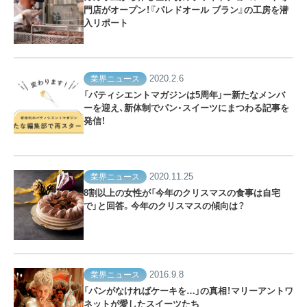
門店がオープン！『パレドオール ブラン』の工房を潜
入リポート
2020.2.6
業界ニュース
「パティシエントマガジンは5周年」ー新たなメンバ
ーを迎え、新体制でパン・スイーツにまつわる記事を
発信！
2020.11.25
業界ニュース
8割以上の女性が「今年のクリスマスの食事は自宅
で」と回答。今年のクリスマスの傾向は？
2016.9.8
業界ニュース
「パンがなければケーキを…」の真相！マリーアントワ
ネットが愛したスイーツたち