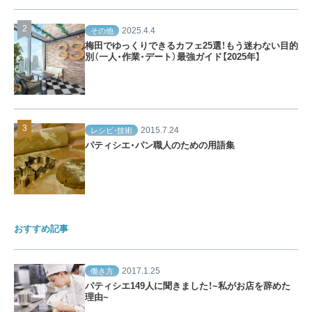
2025.4.4
その他
梅田でゆっくりできるカフェ25選！もう迷わない目的
別（一人・作業・デート）最強ガイド【2025年】
2015.7.24
レシピ・技術
パティシエ・パン職人のための用語集
おすすめ記事
2017.1.25
働き方
パティシエ149人に聞きました！~私がお店を辞めた
理由~