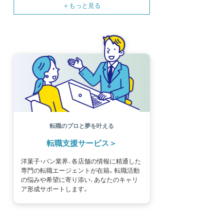
SNS
母の日
モンブラン
書籍紹介
基礎知識
海外
イースター
フルーツ
体験談
パッケージ
催事
編集部
氷菓
独立開業
商品開発
経営
販売
計数管理
ブーランジェ
体験記
コンテスト
販売促進
コラム
パン
スタッフ育成
就職活動
スイーツ
IT
業界事情
講習会
潜入レポート
クリスマス
新人パティシエ
インタビュー
アンケート
働き方
フリーランス
専門店
コロナ対策
デザイン
ウェデイングケーキ
バレンタイン
ショコラティエ
留学
アジア
ベーカリー
工場
専門学生
海外事情
ワークライフバランス
生菓子
転職のプロと夢を叶える
アシェットデセール
資格
シェフ
フランス
転職支援サービス
オーブン担当
チョコレート
身体のケア
歴史
洋菓子・パン業界、各店舗の情報に精通した
専門の転職エージェントが在籍。転職活動
の悩みや希望に寄り添い、あなたのキャリ
ア形成サポートします。