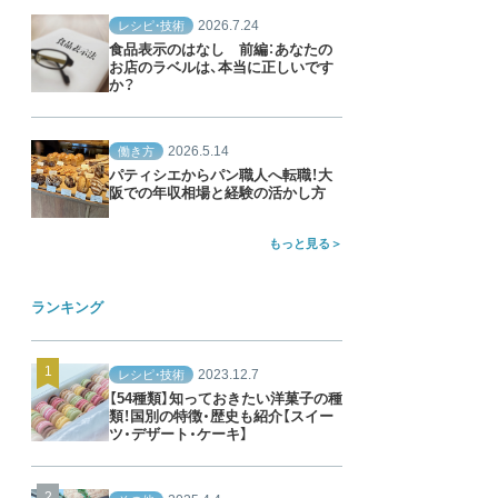
2026.7.24
レシピ・技術
食品表示のはなし 前編：あなたの
お店のラベルは、本当に正しいです
か？
2026.5.14
働き方
パティシエからパン職人へ転職！大
阪での年収相場と経験の活かし方
もっと見る
ランキング
2023.12.7
レシピ・技術
【54種類】知っておきたい洋菓子の種
類！国別の特徴・歴史も紹介【スイー
ツ・デザート・ケーキ】