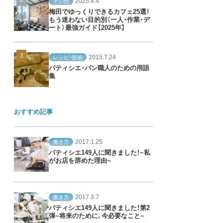
2025.4.4
その他
梅田でゆっくりできるカフェ25選！
もう迷わない目的別（一人・作業・デ
ート）最強ガイド【2025年】
2015.7.24
レシピ・技術
パティシエ・パン職人のための用語
集
おすすめ記事
2017.1.25
働き方
パティシエ149人に聞きました！~私
がお店を辞めた理由~
2017.3.7
働き方
パティシエ149人に聞きました！第2
弾~将来のために、今必要なこと~