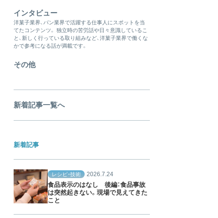
インタビュー
洋菓子業界、パン業界で活躍する仕事人にスポットを当
てたコンテンツ。 独立時の苦労話や日々意識しているこ
と、新しく行っている取り組みなど、洋菓子業界で働くな
かで参考になる話が満載です。
その他
新着記事一覧へ
新着記事
2026.7.24
レシピ・技術
食品表示のはなし 後編：食品事故
は突然起きない。現場で見えてきた
こと