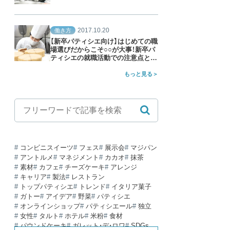
2017.10.20
働き方
【新卒パティシエ向け】はじめての職
場選びだからこそ○○が大事！新卒パ
ティシエの就職活動での注意点と
は？
もっと見る
コンビニスイーツ
フェス
展示会
マジパン
アントルメ
マネジメント
カカオ
抹茶
素材
カフェ
チーズケーキ
アレンジ
キャリア
製法
レストラン
トップパティシエ
トレンド
イタリア菓子
ガトー
アイデア
野菜
パティシエ
オンラインショップ
パティシエール
独立
女性
タルト
ホテル
米粉
食材
パウンドケーキ
ガレット・デ・ロワ
SDGs