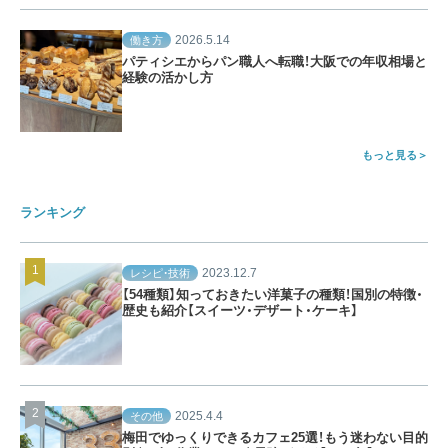
2026.5.14
働き方
パティシエからパン職人へ転職！大阪での年収相場と
経験の活かし方
もっと見る
ランキング
2023.12.7
レシピ・技術
【54種類】知っておきたい洋菓子の種類！国別の特徴・
歴史も紹介【スイーツ・デザート・ケーキ】
2025.4.4
その他
梅田でゆっくりできるカフェ25選！もう迷わない目的