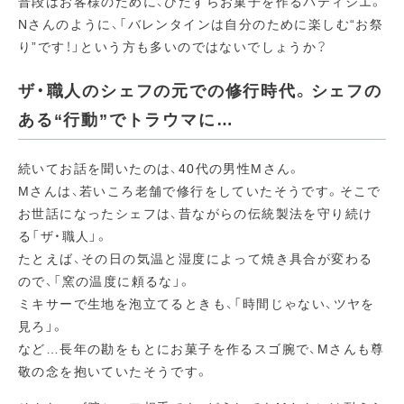
普段はお客様のために、ひたすらお菓子を作るパティシエ。
Nさんのように、「バレンタインは自分のために楽しむ“お祭
り”です！」という方も多いのではないでしょうか？
ザ・職人のシェフの元での修行時代。シェフの
ある“行動”でトラウマに…
続いてお話を聞いたのは、40代の男性Mさん。
Mさんは、若いころ老舗で修行をしていたそうです。そこで
お世話になったシェフは、昔ながらの伝統製法を守り続け
る「ザ・職人」。
たとえば、その日の気温と湿度によって焼き具合が変わる
ので、「窯の温度に頼るな」。
ミキサーで生地を泡立てるときも、「時間じゃない、ツヤを
見ろ」。
など…長年の勘をもとにお菓子を作るスゴ腕で、Mさんも尊
敬の念を抱いていたそうです。