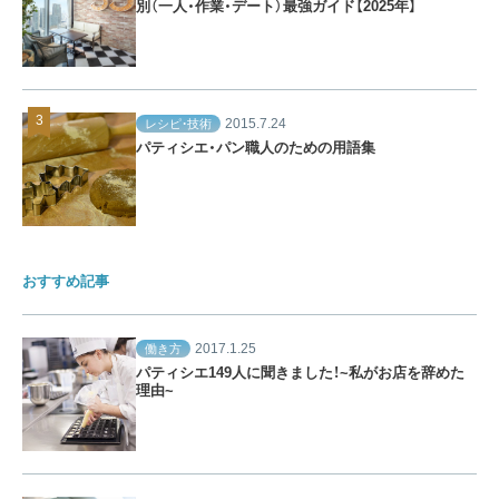
別（一人・作業・デート）最強ガイド【2025年】
2015.7.24
レシピ・技術
パティシエ・パン職人のための用語集
おすすめ記事
2017.1.25
働き方
パティシエ149人に聞きました！~私がお店を辞めた
理由~