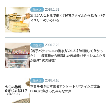
2019.1.31
働き方
次はどんなお店で働く？経営スタイルから見る、パテ
ィスリーのいろいろ
2020.7.22
働き方
【若手パティシエの働き方Vol.21】「転職して良かっ
た！」──異業種から転職した未経験パティシエふたり
が話す”次の目標”
2018.4.16
働き方
本音を引き出す匿名アンケート『パティシエ世論
BOX』に集まったみんなの声