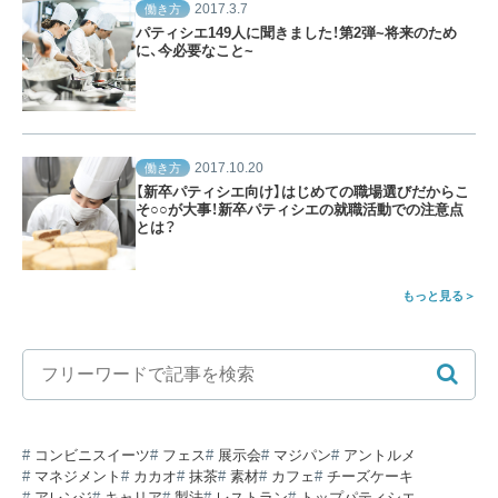
2017.3.7
働き方
パティシエ149人に聞きました！第2弾~将来のため
に、今必要なこと~
2017.10.20
働き方
【新卒パティシエ向け】はじめての職場選びだからこ
そ○○が大事！新卒パティシエの就職活動での注意点
とは？
もっと見る
コンビニスイーツ
フェス
展示会
マジパン
アントルメ
マネジメント
カカオ
抹茶
素材
カフェ
チーズケーキ
アレンジ
キャリア
製法
レストラン
トップパティシエ