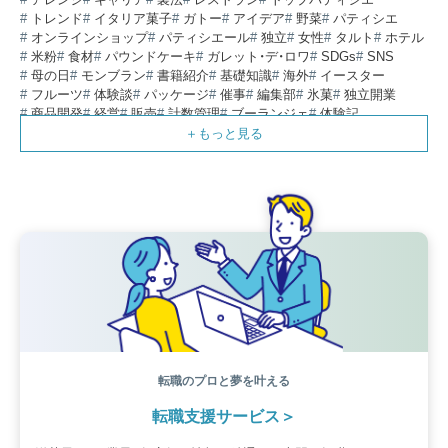
トレンド
イタリア菓子
ガトー
アイデア
野菜
パティシエ
オンラインショップ
パティシエール
独立
女性
タルト
ホテル
米粉
食材
パウンドケーキ
ガレット・デ・ロワ
SDGs
SNS
母の日
モンブラン
書籍紹介
基礎知識
海外
イースター
フルーツ
体験談
パッケージ
催事
編集部
氷菓
独立開業
商品開発
経営
販売
計数管理
ブーランジェ
体験記
コンテスト
販売促進
コラム
パン
スタッフ育成
就職活動
スイーツ
IT
業界事情
講習会
潜入レポート
クリスマス
新人パティシエ
インタビュー
アンケート
働き方
フリーランス
専門店
コロナ対策
デザイン
ウェデイングケーキ
バレンタイン
ショコラティエ
留学
アジア
ベーカリー
工場
専門学生
海外事情
ワークライフバランス
生菓子
アシェットデセール
資格
シェフ
フランス
オーブン担当
チョコレート
身体のケア
歴史
転職のプロと夢を叶える
転職支援サービス