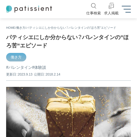
仕事検索
求人掲載
HOME
働き方
パティシエにしか分からない？バレンタインの”ほろ苦”エピソード
パティシエにしか分からない？バレンタインの”ほ
ろ苦”エピソード
働き方
バレンタイン
体験談
更新日：2023.9.13
公開日：2018.2.14